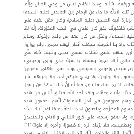
 ورفعةً لشأنه، وهذا الكلام ليس من وحي الخيال وإنَّما
ومن تلك الأدلَّة ما جاء عن الإمام زين العابدين (عليه السلام)
بزيارة أبيه الحسين (عليه السلام)، وكان ممَّن يقيم على
بشر، فلأخبرنَّك بخبرٍ كان عندي في النخب المخزونة، إنَّه لمَّا
(عليه السلام)، وقتل من كان معه من ولده وإخوته وساير
ب يراد بنا الكوفة، فجعلت أنظر إليهم صرعى، ولم يواروا،
أرى منهم قلقي فكادت نفسي تخرج، وتبينت ذلك منِّي
 مالي أراك تجود بنفسك يا بقيَّة جدي وأبي وإخوتي؟
د أرى سيدي وإخوتي وعمومتي وولد عمي وأهلي مصرعين
كفنون ولا يوارون، ولا يعرج عليهم أحد، ولا يقربهم بشر،
 فقالت: لا يجز عنك ما ترى، فوالله إنَّ ذلك لعهدٌ من رسول
 جدِّك وأبيك وعمِّك، ولقد أخذ الله ميثاق أُناس من هذه
رض، وهم معروفون في أهل السماوات أنَّهم يجمعون هذه
سوم المضرَّجة وينصبون لهذا الطفِّ علمًا لقبر أبيك سيِّد
ه، ولا يعفو رسمه، على كرور الليالي والأيام، وليجتهدنَّ
أئمة الكفر وأشياع الضلالة في محوه وتطميسه، فلا يزداد أثره إلا ظهورًا، وأمره إلا علوا))([1])،
ا الزائر والخادم بأنَّك قد نلت الاختيار الإلهي لهذه