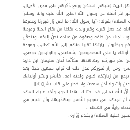
 أهل البيت (عليهم السلام) ورفع ذكرهم على مدى الأجيال،
خبر آخر أنقله عن رسول الله (صلى الله عليه وآله وسلم)
السلام) بقوله: ((يا رسول الله: ما لمن زار قبورنا وعمرها
 الله قد جعل قبرك وقبر ولدك بقاعًا من بقاع الجنة وعرصة
وب نجباء من خلقه وصفوة من عباده تحنُّ إليكم، وتتحمَّل
ركم ويكثرون زيارتها تقربا منهم إلى الله تعالى، ومودة
، أولئك يا علي المخصوصون بشفاعتي، والواردون حوضي،
 عمَّر قبوركم وتعاهدها فكأنَّما أعان سليمان ابن داود
قدس، ومن زار قبوركم عدل ذلك له ثواب سبعين حجة بعد
رجع من زيارتكم كيوم ولدته أمه، فأبشر وبشر أولياءك
ن رأت ولا أذن سمعت ولا خطر على قلب بشر))([4]) .
ت أنَّ الله تعالى قد اختارك لهذا الدور، وأخذ عليك العهد
ك أن تجتهد في تقويم النَّفس وتهذيبها، وأن تلتزم في
تداء وآيةً في العطاء...
حسين (عليه السلام) ويخدم زوَّاره .