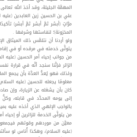
المهمَّة الجليلة، وقد أخذ الله تعالى 
علي بن الحسين زين العابدين (عليه ال
مرَّاتٍ (أبشر ثمَّ أبشر ثمَّ أبشر) تأكي
المخزونة)؛ لنفاستها وشرفها .
ولو أردنا أن نتلمَّس ذلك الميثاق 
يتولَّى خدمته في مرقده أو في إقامة
من جوانب إحياء أمر الحسين (عليه السلام)
الزائر فإنَّنا سنجد أنَّه في قرارة 
ولذلك فهو يُعدُّ العدَّة بأن يجمع الم
معلومًا يجعله للحسين (عليه السلام)
كان بأن يشغله عن الزيارة، وإن صادف 
إلى يومه المحدَّد في قابله، وكل
بالواجب الإلهي الذي أخذه عليه بميث
من يتولَّى الخدمة للزائرين أو إحياء أمر
معيَّن من موردهم وقوتهم فيجمعو
(عليه السلام)، وهكذا أُناس لو سألت