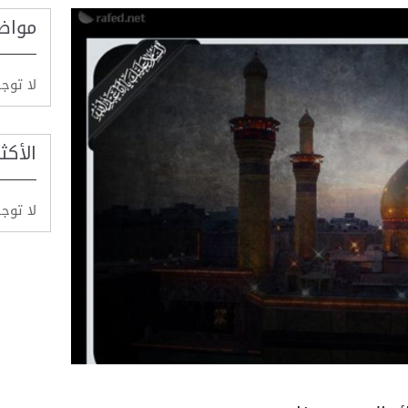
مواض
لا توج
الأكث
لا توج