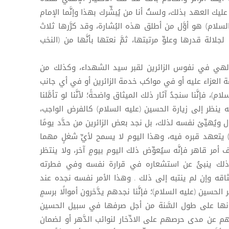
عليك العهد بذلك، ولستُ أنا من يُبشِّرك بهذا وإنَّما الإمام
سلام) هو أوَّل من أطلق هذه البُشارة، وقد كرَّرها ثلاث
دًا لجلالة قدرها وعلوِّ مرتبتها، ثمَّ نعتها بأنَّها من (النخب
الإلهي في نفوس الزائرين لقبر سيد الشهداء، وكذلك من
 العزاء عليه أو في مواكب خدمة الزائرين أو في أي جانب
، فإنَّنا سنجدُ آثار ذلك الميثاق واضحةً؛ لأنَّنا لو تأمَّلنا
نفسه ينظر إلى زيارة الحسين (عليه السلام) كالفرض الواجب،
ال ويُهيِّئ نفسه لذلك، بل نجد بعض الزائرين من حدَّد يومًا
 يتعهد قبره فيه، وهذا اليوم لا يسمح لأيِّ شغلٍ مهما
أمر قاهر فإنَّه سيُعوِّض ذلك اليوم بيومٍ آخر، ولا ينتظر
ُّ ذلك ينبئُ عن استشعاره في قرارة نفسه وفي فطرته
اقه وإن لم ينتبه إلى ذلك . وهذا الأمر نفسه نجده عند
 الحسين (عليه السلام)؛ فإنَّنا نجدهم يدَّخرون أموالًا برسمٍ
نها على طول السَّنة من أجل صرفها في سبيل الحسين
هم عن مدى حرصهم على الادِّخار لنوائب الدَّهر أو لضمان