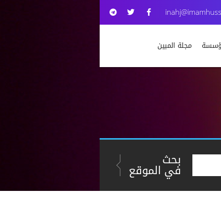
inahj@imamhuss
مؤسسة
مجلة المبين
بحث
في الموقع