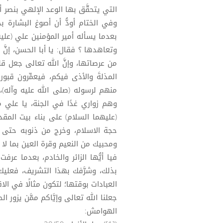
التي يتحقَّق بها الوعد الإلهي بنصر
وفي الختام أودُّ أن أصوغ البشارة ب
بعدما يسأله أمير المؤمنين علي (عليه 
وتعاهدها ؟ فقال: يا أبا الحسن، إنَّ
من عرصاتها، وإنَّ الله تعالى جعل قل
المذلةَ والأذى فيكم، فيعمِّرون قبو
منهم لرسوله (صلى الله عليه وآله)
وهم زواري غدًا في الجنة، يا علي من
(عليهما السلام) على بناء بيت الم
حجة الاسلام، وخرج من ذنوبه حتى ي
ومحبيك من النعيم وقرة العين بما لا عي
فيا أيُّها الزائر والخادم، بعدما عرف
بذلك، وشرَّفك بهذا التشريف، فعلي
العبادات بوقتها؛ لتكون مثالًا في الاق
جعلنا الله تعالى وإيَّاكم ممَّن يزور ال
الهوامش: