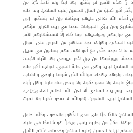
نَّ هذه الأمور لم يفكِّروا بها أبدًا ولم تأخذ ذرَّةً من
دَّخر أكبر كميَّةٍ من المال للحسين (عليه السلام)، وما ذلك
ي أخذه الله تعالى عليهم بميثاقه وإن لم يتفطَّنوا إلى
اريع ومن يربِّي الحيوانات عندنا في ريف العراق فإنَّهم
 في مزارعهم ومواشيهم، وما ذلك إلَّا لاستشعارهم الأمر
ليه السلام)، وهؤلاء نجد عندهم من الحرص على أموال
هم ما لا نجده حتَّى مع أموالهم، فهم يتفانون في سبيل
خدمة، ويورثونها من جيلٍ لآخر فيوصي بها الآباء الأبناء؛
ه السلام) ليزيد وهي في حالة السبي، لتواجه أكبر ملك
يدك، واجهد جهدك، فوالله الذي شرفنا بالوحي والكتاب،
 تبلغ غايتنا، ولا تمحو ذكرنا، ولا يرحض عنك عارنا، وهل رأيك
إلا فند، وأيَّامك إلا عدد، وجمعك إلَّا بدد، يوم يناد المنادي ألا لعن الله الظالم العادي))([2])،
لسلام) ليزيد الملعون: ((فوالله لا تمحو ذكرنا ولا تميت
ام) خالدًا حيًّا على مدى الدُّهور والعصور، وكلَّما حاول
ا وبهاءً، وكلُّ من يحاربه يفنى ويظلُّ هو شامخًا في علياء
نفسكم لزيارة الحسين (عليه السلام) وخدمته، فأنتم السُّبل