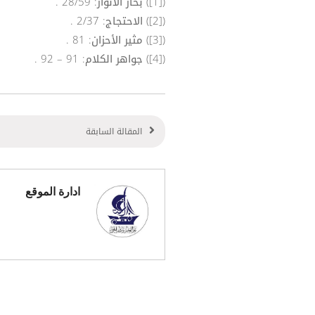
([1]) بحار الأنوار: 28/59 .
([2]) الاحتجاج: 2/37 .
([3]) مثير الأحزان: 81 .
([4]) جواهر الكلام: 91 – 92 .
المقالة السابقة
ادارة الموقع