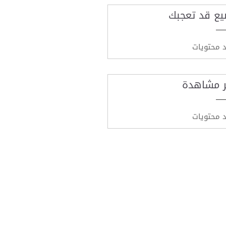
يع قد تعجبك
د محتويات
ر مشاهدة
د محتويات