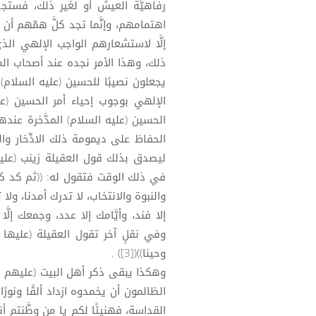
رفاهيَّة العيش أو لغير ذلك، فستجد أ
اهتمامهم، وإنَّما تجد كلَّ همّهم أن ي
إلَّا لاستشعارهم الواجب الإلهي الذ
ذلك، وهذا الأمر نجده عند أصحاب المش
يجعلون نصيبًا للحسين (عليه السلام)
الإلهي بوجوب إحياء أمر الحسين (ع
الحسين (عليه السلام) المدَّخرة عند
الحفاظ على ديمومة ذلك الادِّخار وال
ليصدق بذلك قول العقيلة زينب (علي
في ذلك الوقت فتقول له: ((ثم كد ك
والنبوة والانتخاب، لا تدرك أمدنا، ولا
وفي نقلٍ آخر تقول العقيلة (عليها ا
وحينا))([3]) .
وهكذا يبقى ذكر أهل البيت (عليهم السل
الظالمون أن يخمدوه ازداد ألقًا ونورً
القداسة، فهنيئًا لكم يا من وطَّنتم أ