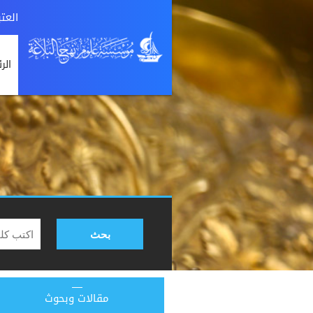
العت
الر
بحث
مقالات وبحوث