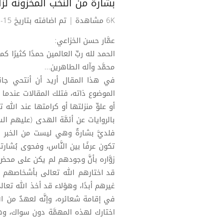
بشارةٌ من النُّخب المخزونة لز
6K مشاهدة
| تم اضافته بتاريخ 15-10-2019
عمَّار حسن الخزاعي:
الحمد لله ربِّ العالمين حمدًا كثيرًا
محمَّد وآله الطاهرين...
في هذا المقال أريد أن أنتحي جانبً
الموضوع ذاته، فتلك المقالات عندما تر
أو علوِّ منزلتها أو كرامتها عند الله
بالروايات عن أئمَّة الهدى (عليهم السلا
فلديَّ بشارةٌ وهي ليست من الخبر الج
تكون عرفًا بين النَّاس، وفحوى بُشار
زوَّاره بأنَّ وجودهم لم يكن على مح
قد اختارهم الله تعالى بأشخاصهم و
غيرهم أبدًا، وهؤلاء قد أخذ الله تعا
في إقامة شعائره، وإنَّه لعهدٌ من الله
اختارك لهذه المهمَّة دون سواك، وهنيئً