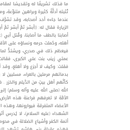
ما فذلك تشريفًا له وتقديسًا لمقامه
تُثبته أدلَّةً كثيرة وبراهين متنوِّعة، 
عندما جاءه أحد أصحابه، وقد تشرَّف 
الزيارة فقال له: ((أبشر ثمَّ أبشر ثمَّ أ
أصابنا بالطف ما أصابنا، وقُتل أبي 
أهله، وحُملت حرمه ونساؤه على الأقتا
فيعظم ذلك في صدري، ويشتدُّ لما 
عمتي زينب بنت علي الكبرى، فقالت
فقلت: وكيف لا أجزع ولا أهلع، وق
بدمائهم مرملين بالعراء، مسلبين لا ي
كأنَّهم أهل بيتٍ من الدَّيلم والخزر .
الله (صلى الله عليه وآله وسلم) إلى
الأمَّة لا تعرفهم فراعنة هذه الأ
الأعضاء المتفرقة فيوارونها، وهذه الج
الشهداء (عليه السلام)، لا يُدرس أثر
فهذه عقيلة بني هاشم تشهد لك أيُّه