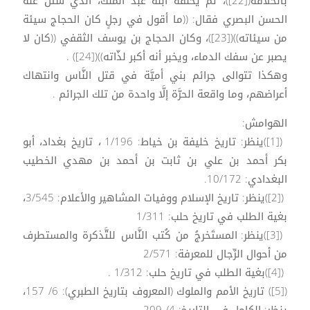
بالخلافة([22])، ثمَّ يخلفه ابنه عبد الملك، الذي سُئل عنه
الحسن البصري فقال: ((ما أقول في رجلٍ كان الحجاج سيئة
من سيئاته))([23])، وكان الحجاج بن يوسف الثقفي ((كان لا
يصبر عن سفك الدماء، ويخبر أنه أكبر لذّاته))([24]) .
وهكذا تتوالى جرائم بني أميَّة في قتل النَّاس وانتهاك
أعراضهم، وما واقعة الحرَّة إلَّا واحدة من تلك الجرائم .
الهوامش:
([1])ينظر: تاريخ خليفة بن خياط: 1/196 ، تاريخ بغداد، أبو
بكر أحمد بن علي بن ثابت بن أحمد بن مهدي الخطيب
البغدادي: 10/172.
([2])ينظر: تاريخ الإسلام ووفيات المشاهير والأعلام: 3/545،
بغية الطلب في تاريخ حلب: 1/311
([3])ينظر: المستَخرجُ من كُتب النَّاس للتَّذكرة والمستطرف
من أحوال الرِّجال للمعرفة: 2/571
([4])بغية الطلب في تاريخ حلب: 1/312 .
([5]) تاريخ الأمم والملوك (المعروف بتاريخ الطبري): 6/ 157،
ينظر: الكامل في التاريخ: 4/ 209.