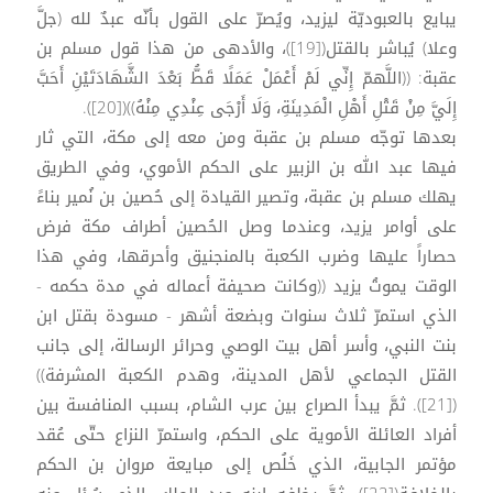
يبايع بالعبوديّة ليزيد، ويُصرّ على القول بأنّه عبدٌ لله (جلَّ
وعلا) يُباشر بالقتل([19])، والأدهى من هذا قول مسلم بن
عقبة: ((اللَّهمّ إِنِّي لَمْ أَعْمَلْ عَمَلًا قَطُّ بَعْدَ الشَّهَادَتَيْنِ أَحَبَّ
إِلَيَّ مِنْ قَتْلِ أَهْلِ الْمَدِينَةِ، وَلَا أَرْجَى عِنْدِي مِنْهُ))([20]).
بعدها توجّه مسلم بن عقبة ومن معه إلى مكة، التي ثار
فيها عبد الله بن الزبير على الحكم الأموي، وفي الطريق
يهلك مسلم بن عقبة، وتصير القيادة إلى حُصين بن نُمير بناءً
على أوامر يزيد، وعندما وصل الحُصين أطراف مكة فرض
حصاراً عليها وضرب الكعبة بالمنجنيق وأحرقها، وفي هذا
الوقت يموتُ يزيد ((وكانت صحيفة أعماله في مدة حكمه -
الذي استمرّ ثلاث سنوات وبضعة أشهر - مسودة بقتل ابن
بنت النبي، وأسر أهل بيت الوصي وحرائر الرسالة، إلى جانب
القتل الجماعي لأهل المدينة، وهدم الكعبة المشرفة))
([21]). ثمَّ يبدأ الصراع بين عرب الشام، بسبب المنافسة بين
أفراد العائلة الأموية على الحكم، واستمرّ النزاع حتّى عُقد
مؤتمر الجابية، الذي خَلُص إلى مبايعة مروان بن الحكم