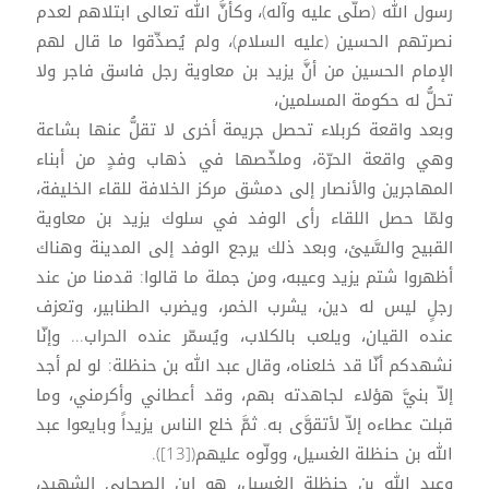
رسول الله (صلَّى عليه وآله)، وكأنَّ الله تعالى ابتلاهم لعدم
نصرتهم الحسين (عليه السلام)، ولم يُصدِّقوا ما قال لهم
الإمام الحسين من أنَّ يزيد بن معاوية رجل فاسق فاجر ولا
تحلُّ له حكومة المسلمين،
وبعد واقعة كربلاء تحصل جريمة أخرى لا تقلُّ عنها بشاعة
وهي واقعة الحرّة، وملخّصها في ذهاب وفدٍ من أبناء
المهاجرين والأنصار إلى دمشق مركز الخلافة للقاء الخليفة،
ولمّا حصل اللقاء رأى الوفد في سلوك يزيد بن معاوية
القبيح والسَّيئ، وبعد ذلك يرجع الوفد إلى المدينة وهناك
أظهروا شتم يزيد وعيبه، ومن جملة ما قالوا: قدمنا من عند
رجلٍ ليس له دين، يشرب الخمر، ويضرب الطنابير، وتعزف
عنده القيان، ويلعب بالكلاب، ويُسمّر عنده الحراب... وإنّا
نشهدكم أنّا قد خلعناه، وقال عبد الله بن حنظلة: لو لم أجد
إلاّ بنيَّ هؤلاء لجاهدته بهم، وقد أعطاني وأكرمني، وما
قبلت عطاءه إلاّ لأتقوَّى به. ثمَّ خلع الناس يزيداً وبايعوا عبد
الله بن حنظلة الغسيل، وولّوه عليهم([13]).
وعبد الله بن حنظلة الغسيل، هو ابن الصحابي الشهيد،