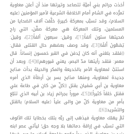
أخذت جرائم بني أميَّة تتصاعد وتيرتها منذ أن أعلن معاوية
تمرُّده في الشام أمام الخلافة الشرعية لأمير المؤمنين (عليه
السلام)، وقد تسبَّب بمعركة كبيرةٍ خلَّفت آلاف الضحايا من
المسلمين، وتلك المعركة هي معركة صفِّن، التي راح
ضحيتها ستون ألفاً([1])، وقيل: سبعون ألفاً([2])، وقِيلَ:
تِسْعُونَ أَلفًا([3])، وقد وصف بعضهم حال القتلى فقال:
((فلقد بلغني أنه كان يُدفن في القبر خمسون إنساناً. قال
معمر: فلقد رأيتها مدّ البصر، يعني قبورهم))([4]). وبعد أن
استتبَّ لمعاوية الأمر بالخديعة والمكر والحيلة بدأت مذابح
جديدة لمعاوية، ومنها مذابح بسر بن أرطأة الذي أمره
معاوية بن أبي سُفيان بقتل ((كلِّ من كان في طاعة علي
فقتل خلقاً كثيراً))([5])، مروراً بجرائم زياد بن أبيه الذي تتبّع
بأمرٍ من معاوية كلّ من والى علياً (عليه السلام) بالقتل
والتشريد([6]).
ثمَّ يهلك معاوية فيذهب إلى ربِّه بتلك بخطايا تلك الألوف
التي تسبَّب في إراقة دمائها بلا وجه حق؛ ليأتي عصر ابنه
يزيد بن معاوية، الذي بدأ حكمه بفاجعة كربلاء ما جرى فيها