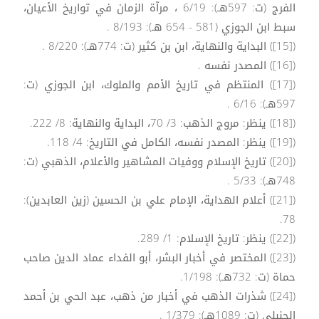
الفرج (ت: 597هـ): 6/19 ، مرآة الزمان في تواريخ الأعيان،
سبط ابن الجوزي (581 - 654 هـ): 8/193 .
([15]) البداية والنهاية، ابن بن كثير (ت: 774هـ): 8/220 .
([16]) المصدر نفسه .
([17]) المنتظم في تاريخ الأمم والملوك، ابن الجوزي (ت:
597هـ): 6/16 .
([18]) ينظر: مروج الذهب: 3/ 70، البداية والنهاية: 8/ 222.
([19]) ينظر: المصدر نفسه، الكامل في التاريخ: 4/ 118.
([20]) تاريخ الإسلام ووفيات المشاهير والأعلام، الذهبي (ت:
748هـ): 5/33 .
([21]) أعلام الهداية، الإمام علي بن الحسين (زين العابدين):
78.
([22]) ينظر: تاريخ الإسلام: 1/ 289.
([23]) المختصر في أخبار البشر، أبو الفداء عماد الدين صاحب
حماة (ت: 732هـ): 1/198.
([24]) شذرات الذهب في أخبار من ذهب، عبد الحي بن أحمد
الحنبلي (ت: 1089هـ): 1/379 .