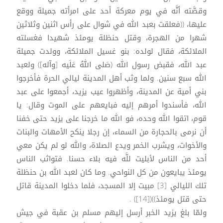
وقصَّته أنَّه في يوم معركة أحد على امرأته جميلة ووقع
عليها، ((فعلقت بعبد الله في شوال على رأس اثنين وثلاثين
شهرا من الهجرة، وقتل حنظلة يومئذ شهيدا فغسلته
الملائكة، فقال لولده: بنو غسيل الملائكة، وولدت جميلة
عبد الله، فقبض رسول الله (صَلى اللهُ عَلَيه [وآله]) ولعبد
الله سبع سنين. ولما وثب أهل المدينة ليالي الحرة فأخرجوا
بني أمية عن المدينة، وأظهروا عيب يزيد، أجمعوا على عبد
الله، فأسندوا أمرهم إليه فبايعهم على الموت وقال: يا
قوم، اتقوا الله وحده، فو الله ما خرجنا على يزيد حتى خفنا
أن نرمى بالحجارة من السماء، إن رجلا ينكح الأمهات والبنات
والأخوات، ويشرب الخمر ويدع الصلاة، والله لو لم يكن معي
أحد من الناس لأبليت للَّه فيه بلاء حسنا. فتواثب الناس
يومئذ يبايعون من كل النواحي. وما كان لعبد الله بن حنظلة
تلك الليالي [3] مبيت إلا المسجد، فلما دخلوا المدينة قاتل
حتى قتل يومئذ))([14]) .
ولمّا بلغ يزيد الخبر أرسل إليهم مسلم بن عقبة في جيش