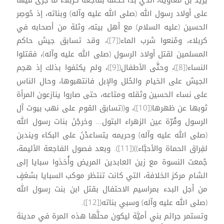
على أولاد رسول الله (صلى الله عليه وآله) وبناته، إذ حُوصِر
الحسين (عليه السلام) مع أهل بيته، وثلة من أصحابه في
كربلاء، ومُنعوا شرب الماء([7])، وقد تسابق جيش حاكم
المسلمين لقتل أولاد الرسول (صلى الله عليه وآله)، فقتلوا
النساء([8])، وحتَّى الأطفال([9])، ولم يكتفوا بذلك إذ هجم
الجيش على الخيام والحُلل والإبل فانتهبوها، وحال الناس
على نساء الحسين وثقله ومتاعه، حتى صاروا ينازعون المرأة
ثوبها عن ظهرها([10])، و((تسابق القوم على نهب بيوت آل
الرسول وقُرّة عين الزهراء البتول... وخرجْنَ بنات رسول الله
(صلى الله عليه وآله) وحريمه يتساعدْنَ على البكاء ويندبن
لفِراق الحماة والأحبَّاء))([11]). وبعد فصول الفاجعة الأليمة،
جُمعت النسوة مع زين العابدين المريض وأُخذوا سبايا إلى
الشام مركز الخلافة، التي كانت تنتظر موكب السبايا بشغفٍ
من أجل البدء بمراسيم الاحتفال بقتل ابن بنت رسول الله
(صلى الله عليه وآله) وسبي بناته([12]).
وتستمر جرائم بني أميَّة ليكون محلَّها هذه المرة في مدينة