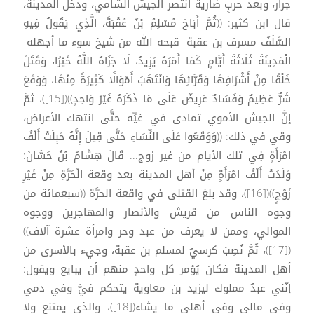
جرار، وبعد حربٍ ضارية انتصر الجيش الشامي، ودخل المدينة،
قال ابن كثير: ((ثُمَّ أَبَاحَ مُسْلِمُ بْنُ عُقْبَةَ، الَّذِي يَقُولُ فِيهِ
السَّلَفُ مسرف بن عقبة- قبحه الله من شيخ سوء ما أجهله-
الْمَدِينَةَ ثَلَاثَةَ أَيَّامٍ كَمَا أَمَرَهُ يَزِيدُ، لَا جَزَاهُ اللَّهُ خَيْرًا، وَقَتَلَ
خَلْقًا مِنْ أَشْرَافِهَا وَقُرَّائِهَا وَانْتَهَبَ أَمْوَالًا كَثِيرَةً مِنْهَا، وَوَقَعَ
شَرٌّ عَظِيمٌ وَفَسَادٌ عَرِيضٌ عَلَى مَا ذَكَرَهُ غَيْرُ وَاحِدٍ))([15])، ثمَّ
إنَّ الجيش الأموي تمادى في غيِّه حتَّى انتهك الأعراض،
وقي في ذلك: ((وَوَقَعُوا عَلَى النِّسَاءِ حَتَّى قِيلَ إِنَّهُ حَبِلَتْ أَلْفُ
امْرَأَةٍ فِي تلك الأيام من غير زوج... قَالَ هِشَامُ بْنُ حَسَّانَ:
وَلَدَتْ أَلْفُ امْرَأَةٍ مِنْ أهل المدينة بعد وقعة الْحَرَّةِ مِنْ غَيْرِ
زَوْجٍ))([16])، وقد بلغ القتلى في واقعة الحرَّة ((سبعمائة من
وجوه الناس من قريش والأنصار والمهاجرين ووجوه
الموالي، وممن لا يعرف من عبد وحر وامرأة عشرة آلاف))
([17])، ثُمَّ نُصِبَ كرسيٌ لمسلم بن عقبة، وجيء بالأسرى من
أهل المدينة فكان يُؤمر كل واحدٍ منهم أن يبايع ويقول:
إنّني عبدٌ مملوك ليزيد بن معاوية يتحكم فيَّ وفي دمي
وفي مالي وفي أهلي ما يشاء([18])، والذي يمتنع ولا