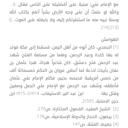
مع الإمام عليj مبنية على أفضليته على الناس فقال: ((...
واللهِ لو علمتُ أن على وجه الأرض بشراً أعلم بكتاب الله
وسنة نبيه منه ما استنفرتكم إليه، ولا بايعته على الموت...))
[13].[14].
الهوامش:
[1] الجمحي، كان أبوه من أهل اليمن، فسقط إلى مكة فولد
له بها كلدة وعبد الرحمن، وهما من مسلمة الفتح، شهد
عبد الرحمن فتح دمشق، كان شاعراً هجاءً، هجا عثمان بن
عفان بأبيات لاذعة لما أعطى مروان بن الحكم خمسمائة ألف
من خمس أفريقية فحبسه بخيبر، فكلم الإمام علي عثمان
فأطلقه، وشهد عبد الرحمن مع الإمام علي الجمل وصفين
وقتل بها. ابن عبد البر، الاستيعاب، 2/414–415؛ ابن
حجر، الاصابة، 2/395.
[2] الشيخ المفيد، الفصول المختارة، ص270.
[3] بيضون، الحجاز والدولة الإسلامية، ص178.
[4] جعيط، الفتنة، ص147.