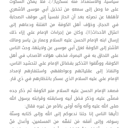
سياسياً، والاستمداد منه عسكرياً[7]، فلا يمكن السكوت
على ما وصل إلى سمعهِ من تخذيل أبي موسى الأشعري
لأهلها عن نصرته بعد أن انحاز نفسياً إلى موقف الصحابة
في الحجاز، وخوّف أهل الكوفة من الفتنة ودعاهم إلى
اعتزال الأحداث[8]، وكان من إجراءات الإمام علي إزاء ذلك
إرسال ابنه الإمام الحسن عليه السلام وعمار بن ياسر ومالك
الأشتر إلى الكوفة لعزل أبي موسى عن ولايتها، وحث الناس
على اللحاق به في البصرة، فخطب هؤلاء الأصحاب في أهل
الكوفة، ووظّفوا التذكير بفضائل الإمام علي لتحشيد الناس،
والنفاذ إلى عقلياتهم وعواطفهم، واستنفارهم لإمداد
الإمام علي عليه السلام الذي عسكر بانتظارهم في ذي قار.
فصعد الإمام الحسن عليه السلام منبر الكوفة ثم ذكر جده
فصلّى عليه، وذكر فضل أبيه وسابقته وقرابته برسول الله
صلى الله عليه وآله وأنه أولى بالأمر من غيره فقال:
((أيها الناس إنا جئنا ندعوكم إلى الله وإلى كتابه وسنّة
رسوله، وإلى أفقه مَن تفقّه من المسلمين، وأعدل مَنْ