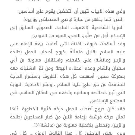
وفي هذه الأبيات نتبين أن التفضيل يقوم على أساسين:
النص: كما يظهر من عبارة (وصي المصطفى ووزيره).
المزايا الشخصية: (العفيف، الماجد، الصدوق، السابق إلى
الإسلام، أول من صلّى، التقي، المبرء من العيوب).
وقد أسهمت ظروف الفتنة–التي أعقبت بيعة الإمام علي
عليه السلام بقليل متمثلةً بخروج أصحاب الجمل (طلحة
والزبير وعائشة) على خلافته، واستقلال معاوية بن أبي
سفيان بالشام وعدم اعطاءه البيعة ومن ثمَّ الاشتباك معه
بمعركة صفين، أسهمت كل هذه الظروف باستمرار الحاجة
للمنافحة عن حق عليّ عليه السلام ، ونشر الأحاديث النبوية
التي تُبرز خصائصه ومناقبه وتضعه في المكان المناسب في
المجتمع الإسلامي.
فقد كان خروج أصحاب الجمل حركة كثيرة الخطورة لأنها
تمثل حركة قرشية بزعامة اثنين من كبار المهاجرين (طلحة
والزبير)، وتحظى بتغطية معنوية من (عائشة)[3].
ويرى بعض الباحثين ((إن هذا الثالوث الرمزي... كان في