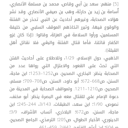
[5] منهم: سعد بن أبي وقاص، محمد بن مسلمة الأنصاري،
أُسامة بن زيد بن حارثة، وهب بن صيفي الأنصاري. وقد نشر
هؤلاء الصحابة، وغيرهم أحاديث عن النبي تحذر من الفتنة
والوقوع فيها، وتبرر اتخاذهم الموقف السلبي من خليفة
المسلمين، ورأوا السلامة في العزلة، وقالوا: ((إذا كان غزو
الكفار قاتلنا، فأما قتال الفتنة والبغي فلا نقاتل أهل
القبلة)).
الذهبي، دول الإسلام، 1/29، وللاطلاع على أحاديث الفتن
التي تحث على القعود والاعتزال التي رواها عدد من
الصحابة ينظر: البخاري، الصحيح، ص1252–1253؛ ابن ماجة،
السنن، ص668–672؛ أبو داود، السنن، ص708–709؛ مسلم،
الصحيح، ص1210–1211. ولمواقف الصحابة في المدينة من
دعوة الإمام علي للقتال معه في البصرة ينظر: أبو مخنف،
نصوص، 1/90؛ ابن سعد، الطبقات، 3/143، 244–245؛ ابن
ماجة، السنن، ص672؛ البلاذري، أنساب الأشراف، 3/9؛
الدينوري، الأخبار الطوال، ص205؛ الترمذي، الجامع الصحيح،
ص604؛ ابن أعثم، الفتوح، 2/442، 459–461.