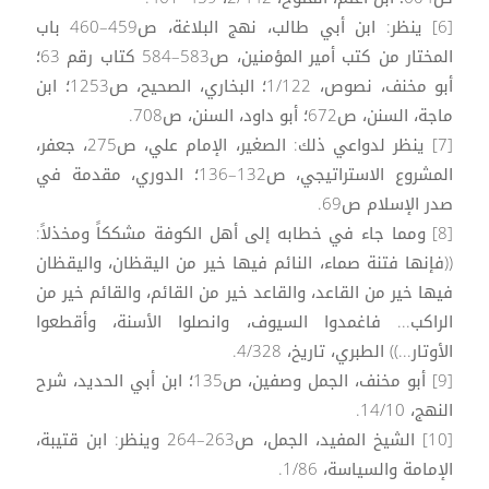
[6] ينظر: ابن أبي طالب، نهج البلاغة، ص459–460 باب
المختار من كتب أمير المؤمنين، ص583–584 كتاب رقم 63؛
أبو مخنف، نصوص، 1/122؛ البخاري، الصحيح، ص1253؛ ابن
ماجة، السنن، ص672؛ أبو داود، السنن، ص708.
[7] ينظر لدواعي ذلك: الصغير، الإمام علي، ص275، جعفر،
المشروع الاستراتيجي، ص132–136؛ الدوري، مقدمة في
صدر الإسلام ص69.
[8] ومما جاء في خطابه إلى أهل الكوفة مشككاً ومخذلاً:
((فإنها فتنة صماء، النائم فيها خير من اليقظان، واليقظان
فيها خير من القاعد، والقاعد خير من القائم، والقائم خير من
الراكب... فاغمدوا السيوف، وانصلوا الأسنة، وأقطعوا
الأوتار...)) الطبري، تاريخ، 4/328.
[9] أبو مخنف، الجمل وصفين، ص135؛ ابن أبي الحديد، شرح
النهج، 14/10.
[10] الشيخ المفيد، الجمل، ص263–264 وينظر: ابن قتيبة،
الإمامة والسياسة، 1/86.