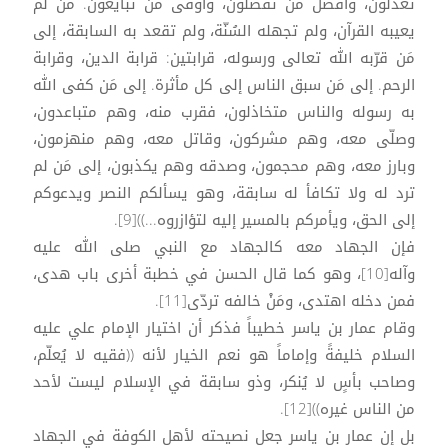
تعدلون، وأفضل مَنْ تفضلون، وأوفى مَن تبايعون. مَن لم
يعيبه القرآن، ولم تجهله السُنّة، ولم تقعد به السابقة، إلى
مَن قرّبه الله تعالى ورسوله، قرابتين: قرابة الدين، وقرابة
الرحم. إلى مَن سبق الناس إلى كل مأثرة. إلى مَن كفى الله
به رسوله والناس متخاذلون، فقرب منه، وهم متباعدون،
وصلّى معه، وهم مشركون، وقاتل معه، وهم منهزمون،
وبارز معه، وهم محجمون، وصدقه وهم يكذبون، إلى مَن لم
ترد له ولا تكافأ له سابقة، وهو يسألكم النصر ويدعوكم
إلى الحق، ويأمركم بالمسير إليه لتؤازروه...))[9].
فإن الجهاد معه كالجهاد مع النبي صلى الله عليه
وآله[10]، وهو كما قال الحسن في خطبة أخرى باب هدى،
فمن دخله اهتدى، ومَنْ خالفه تردّى[11].
وقام عمار بن ياسر خطيباً فذكر أن اختيار الإمام علي عليه
السلام خليفةً وإماماً هو نعم الخيار لأنه ((فقيه لا يُعلّم،
وصاحب بأسٍ لا يُنكر، وذو سابقة في الإسلام ليست لأحد
من الناس غيره))[12].
بل إن عمار بن ياسر جعل نصيحته لأهل الكوفة في الجهاد