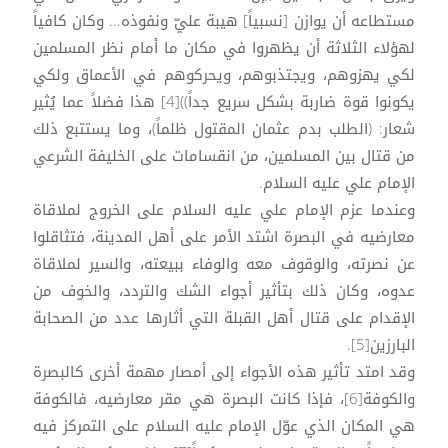
مستطاعه أن يوازن [نسبياً] هيبة عليّ ونفوذه... وكان كافياً
لهؤلاء الثلاثة أن يظهروا في مكان ما أمام نظر المسلمين
لكي يهزوهم، ويجتذبوهم، ويحركوهم في الأعماق ولكي
يكونوا قوة ضاربة بشكل سريع جداً))[4] هذا فضلاً عما يُثير
شعار: (الطلب بدم عثمان المقتول ظلماً)، وما يستتبع ذلك
من قتال بين المسلمين، من انقسامات على الخليفة الشرعي
الإمام علي عليه السلام.
وعندما عزم الإمام علي عليه السلام على الخروج لملاقاة
معارضيه في البصرة اشتد الأمر على أهل المدينة، فتثاقلوا
عن نصرته، والوقوف معه والوفاء ببيعته، والسير لملاقاة
عدوه، وكان ذلك بتأثير أجواء الشك والتردد، والخوف من
الإقدام على قتال أهل القبلة التي أثارها عدد من الصحابة
البارزين[5].
وقد امتد تأثير هذه الأجواء إلى أمصار مهمة أخرى كالبصرة
والكوفة[6]، فإذا كانت البصرة هي مقر معارضيه، فالكوفة
هي المكان الذي عوّل الإمام عليه السلام على التمركز فيه