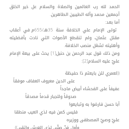
الحمد لله رب العالمين والصلاة والسلام عل خير الخلق
أجمعين محمد وآله الطيبين الطاهرين.
أما بعد:
تولى الإمام علي الخلافة سنة 35هـ/655م في أعقاب
مقتل عثمان، ولم تنقطع الأصوات التي نادت بأفضليته
وأهليته لشغل منصب الخلافة.
ومن ذلك قول عبد الرحمن بن حنبل[1] يحث على بيعة الإمام
عليّ عليه السلام[2]:
((لعمري لئن بايعتم ذا حفيظة
على الدين معروف العفاف موفقاً
عفيفاً على الفحشاء أبيض ماجداً
صدوقاً وللجبار قدماً مصدقاً
أبا حسن فارضوا به وتبايعوا
فليس كمن فيه لذي العيب منطقا
عليّ وصيّ المصطفى ووزيره
وأول مَنْ صلّى لذي العرش واتقى))