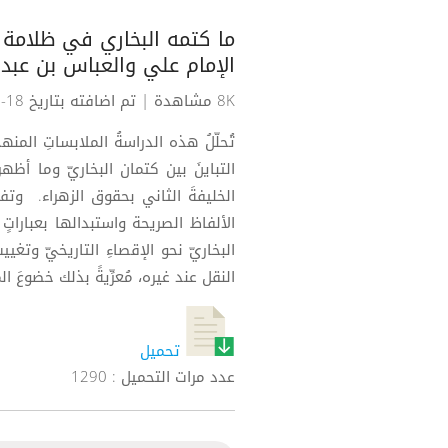
ما كتمه البخاري في ظلامة
الإمام علي والعباس بن عبد 
8K مشاهدة
| تم اضافته بتاريخ 18-03-2022
تُحلّلُ هذه الدراسةُ الملابساتِ المنه
التباينَ بين كتمان البخاريّ وما أظ
الخليفةَ الثاني بحقوق الزهراء. وتفضح
الألفاظ الصريحة واستبدالها بعباراتٍ
البخاريّ نحو الإقصاءِ التاريخيّ وتغيي
النقل عند غيره، مُعرِّيةً بذلك خضوعَ
تحميل
عدد مرات التحميل : 1290