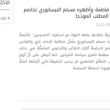
الأكث
 فاطمة وأظهره مسلم النيسابوري تخاصم
المطلب أنموذجا
لا توج
جيّةَ لظلامةِ بضعة النبوّة عبر استقراء "الصحيحين"، كاشفةً
هره مسلم النيسابوريّ بشأن مطالبة الإمام عليّ والعباس
 الدراسةُ آليّاتِ التلاعُبِ والتدليسِ المتمثِّلة في حذف
 مبهمة لتمرير سياسة الشيخين. كما تُبرهن على أنّ نُزوعَ
ب التظلّمِ الفاطميّ لم يحجبِ الحقيقةَ التي أثبتتها أمانةُ
 الموروث لسلطة السياسة.