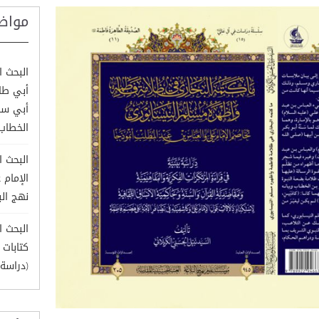
مواض
البحث ا
أبي طال
أبي سف
الخطاب
البحث ا
الإمام 
نهج الب
البحث ا
كتابات 
(دراسة 