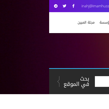
inahj@imamhuss
مؤسسة
مجلة المبين
بحث
في الموقع