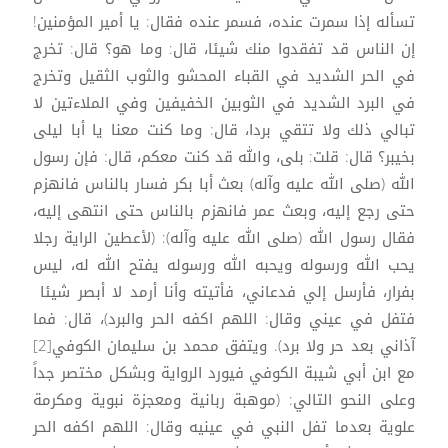
تسأله إذا سمرت عنده، فسمر عنده فقال: يا أمير المؤمنين!
إن الناس قد تفقدوا منك شيئا، قال: وما هو؟ قال: تخرج
في الحر الشديد في القباء المحشو والثوب الثقيل وتخرج
في البرد الشديد في الثوبين الخفيفين وفي الملاءتين لا
تبالي ذلك ولا تتقي بردا، قال: وما كنت معنا يا أبا ليلى
بخيبر؟ قال: قلت: بلى، والله قد كنت معكم، قال: فإن رسول
الله (صلى الله عليه وآله) بعث أبا بكر فسار بالناس فانهزم
حتى رجع إليه، وبعث عمر فانهزم بالناس حتى انتهى إليه،
فقال رسول الله (صلى الله عليه وآله): (لأعطين الراية رجلا
يحب الله ورسوله ويحبه الله ورسوله يفتح الله له، ليس
بفرار، فأرسل إلي فدعاني، فأتيته وأنا أرمد لا أبصر شيئا
فتفل في عيني وقال: اللهم اكفه الحر والبرد)، قال: فما
آذاني بعد حر ولا برد). ويتفق محمد بن سليمان الكوفي[2]
مع ابن أبي شيبة الكوفي فيورد الرواية وبشكل مختصر جداً
وعلى النحو التالي: (موهبة ربانية ومعجزة نبوية ومكرمة
علوية بعدما تفل النبي في عينيه وقال: اللهم اكفه الحر