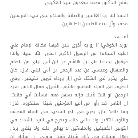
بقلم: الدكتور محمد سعدون عبيد العكيلي
الحمد لله رب العالمين والصلاة والسلام على سيد المرسلين
محمد وآل بيته الطيبين الطاهرين.
أما بعد:
يورد الكوفي[1] رواية أُخرى يبين فيها مكانة الإمام علي
(عليه السلام) من الرسول الأكرم (صلى الله عليه وآله)
فيقول: (حدثنا علي بن هاشم عن ابن أبي ليلى عن الحكم
والمنهال وعيسى عن عبد الرحمن بن أبي ليلى قال: كان
علي يخرج في الشتاء في إزار ورداء ثوبين خفيفين، وفي
الصيف في القباء المحشو والثوب الثقيل، فقال الناس لعبد
الرحمن: لو قلت لأبيك فإنه يسهر معه، فسألت أبي فقلت:
إن الناس قد رأوا من أمير المؤمنين شيئا استنكروه، قال:
وما ذاك؟ قال: يخرج في الحر الشديد في القباء المحشو
والثوب الثقيل ولا يبالي ذلك، ويخرج في البرد الشديد في
الثوبين الخفيفين والملاءتين لا يبالي ذلك ولا يتقي بردا،
فهل سمعت في ذلك شيئا، فقد أمروني أن أسألك أن