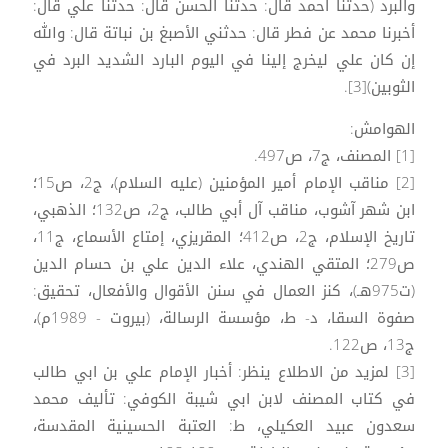
والبرد (حدثنا أحمد قال: حدثنا الحسن قال: حدثنا علي قال:
أخبرنا محمد عن فطر قال: حدثني الأصبغ بن نباتة قال: والله
إن كان علي ليخرج إلينا في اليوم البارد الشديد البرد في
الثوبين)[3].
الهوامش:
[1] المصنف، ج7، ص497.
[2] مناقب الإمام أمير المؤمنين (عليه السلام)، ج2، ص15؛
ابن شهر آشوب، مناقب آل أبي طالب، ج2، ص132؛ الذهبي،
تاريخ الإسلام، ج2، ص412؛ المقريزي، إمتاع الأسماع، ج11،
ص279؛ المتقي الهندي، علاء الدين علي بن حسام الدين
(ت975هـ)، كنز العمال في سنن الأقوال والأفعال، تحقيق:
صفوة السقا، د- ط، مؤسسة الرسالة، (بيروت - 1989م)،
ج13، ص122.
[3] لمزيد من الاطلاع ينظر: أخبار الإمام علي بن ابي طالب
في كتاب المصنف لابن ابي شيبة الكوفي: تأليف محمد
سعدون عبيد العكيلي، ط: العتبة الحسينية المقدسة،