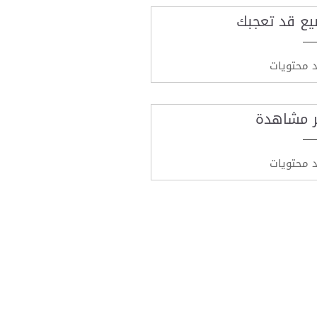
يع قد تعجبك
د محتويات
ر مشاهدة
د محتويات