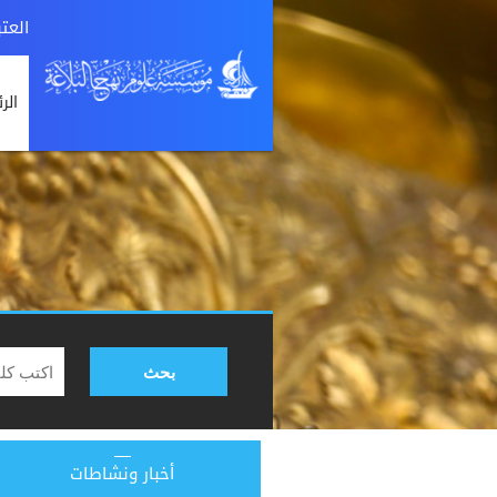
العت
الر
بحث
أخبار ونشاطات