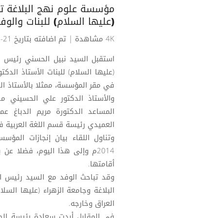
مؤسسة علوم نهج البلاغة ت
(عليها السلام) للبنات والوف
4K مشاهدة
| تم اضافته بتاريخ 21-12-2023
استقبل السيد نبيل الحسني رئيس م
(عليها السلام) للبنات الأستاذ الدك
في مقر المؤسسة، ممثلا بالأستاذ ال
والأستاذ الدكتور علي الحسيني مد
المساعد الدكتورة مريم الدباغ عم
العميدي رئيسة قسم اللغة العربية في
وتناول اللقاء بيان إنجازات المؤ
2014م وإلى هذا اليوم، فضلا عن
أقامتها.
وقد تباحث الوفد مع السيد رئيس 
البلاغة وجامعة الزهراء (عليها الس
العراق وخارجه.
في المقابل أبدت سعادة رئيسة الجا