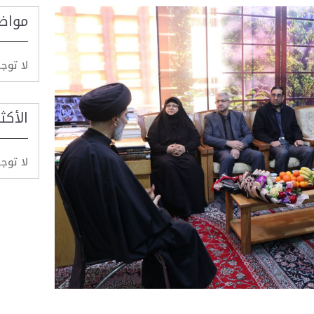
مواض
لا توج
الأكث
لا توج