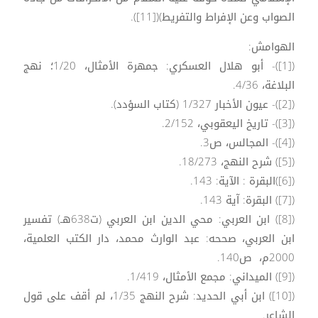
الصواب وعن الإفراط والتفريط)([11]).
الهوامش:
([1])- أبو هلال العسكري: جمهرة الأمثال، 1/20؛ نهج
البلاغة، 4/36.
([2])- عيون الأخبار 1/327 (كتاب السؤدد).
([3])- تاريخ اليعقوبي، 2/152.
([4])- المجالس، ص3.
([5]) شرح النهج، 18/273.
([6])البقرة : الآية: 143.
([7]) البقرة: آية 143.
([8]) ابن العربي: محي الدين ابن العربي (ت638هـ) تفسير
ابن العربي، صححه: عبد الوارث محمد، دار الكتب العلمية،
2000م، ص140.
([9]) الميداني: مجمع الأمثال، 1/419.
([10]) ابن أبي الحديد: شرح النهج 1/35، لم أقف على قول
الشاعر.