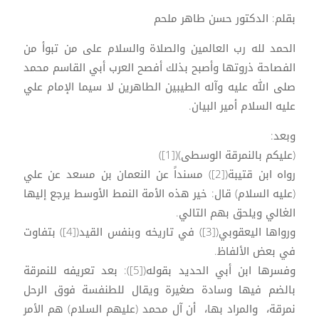
بقلم: الدكتور حسن طاهر ملحم
الحمد لله رب العالمين والصلاة والسلام على من تبوأ من
الفصاحة ذروتها وأصبح بذلك أفصح العرب أبي القاسم محمد
صلى الله عليه وآله الطيبين الطاهرين لا سيما الإمام علي
عليه السلام أمير البيان.
وبعد:
(عليكم بالنمرقة الوسطى)([1])
رواه ابن قتيبة([2]) مسنداً عن النعمان بن مسعد عن علي
(عليه السلام) قال: خير هذه الأمة النمط الأوسط يرجع إليها
الغالي ويلحق بهم التالي.
ورواها اليعقوبي([3]) في تاريخه وبنفس القيد([4]) بتفاوت
في بعض الألفاظ.
وفسرها ابن أبي الحديد بقوله([5]): بعد تعريفه للنمرقة
بالضم فيها وسادة صغيرة ويقال للطنفسة فوق الرحل
نمرقة، والمراد بها، أن آل محمد (عليهم السلام) هم الأمر