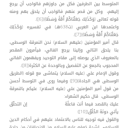
المتوسط بين الطرفين فكل من جاوزهم فالواجب أن يرجع
إليهم، وكل من قصر عنهم فالواجب أن يلحق بهم ومنه
قوله تعالى {وَكَذَلِكَ جَعَلْنَاكُمْ أُمَّةً وَسَطًا}([6]).
واعتمدها ابن العربي (ت638هـ) في تفسيره {وَكَذَلِكَ
جَعَلْنَاكُمْ أُمَّةً وَسَطًا}([7]).
قال أمير المؤمنين (عليهم السلام) نحن النمرقة الوسطى،
بنا يلحق التالي وإلينا يرجع الفالي، فيأمرون المقصر
بالمعروف الذي يوصله إلى مقام التوحيد ويفهمون الفالي
المحجوب بالجمع عن التفصيل وبالوحدة عن الكثرة([8]).
وقول الإمام علي (عليه السلام) يتماشى مع قوله (الطريق
الوسطى هي الجادة)([9]) وفيما روى في التوسط أحسن
من قول أمير المؤمنين علي (عليه السلام): عليكم بالنمرقة
الوسطى، قال حكيم الشعراء:
عليكَ بالقصد فيما أنت فاعلُهُ إن التحلّقَ
يأتي دونَهُ الخُلُقُ([10])
والقول فيه توجيه للناس بالاعتماد عليهم في أحكام الدين
الإسلامي لشدة خوفه عليه السلام من الانحرافات من جادة