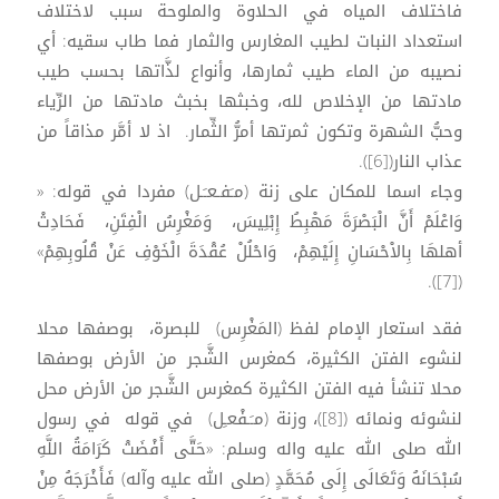
فاختلاف المياه في الحلاوة والملوحة سبب لاختلاف
استعداد النبات لطيب المغارس والثمار فما طاب سقيه: أي
نصيبه من الماء طيب ثمارها، وأنواع لذَّاتها بحسب طيب
مادتها من الإخلاص لله، وخبثها بخبث مادتها من الرِّياء
وحبُّ الشهرة وتكون ثمرتها أمرُّ الثِّمار. اذ لا أمَّر مذاقاً من
عذاب النار([6]).
وجاء اسما للمكان على زنة (مـَفـعـَـل) مفردا في قوله: «
وَاعْلَمْ أَنَّ الْبَصْرَةَ مَهْبِطُ إِبْلِيسَ، وَمَغْرِسُ الْفِتَنِ، فَحَادِثْ
أهلهَا بِالاْحْسَانِ إِلَيْهِمْ، وَاحْلُلْ عُقْدَةَ الْخَوْفِ عَنْ قُلُوبِهِمْ»
([7]).
فقد استعار الإمام لفظ (المَغْرِس) للبصرة، بوصفها محلا
لنشوء الفتن الكثيرة، كمغرس الشَّجر من الأرض بوصفها
محلا تنشأ فيه الفتن الكثيرة كمغرس الشَّجر من الأرض محل
لنشوئه ونمائه ([8])، وزنة (مـَـفْعـِل) في قوله في رسول
الله صلى الله عليه واله وسلم: «حَتَّى أَفْضَتْ كَرَامَةُ اللَّهِ
سُبْحَانَهُ وَتَعَالَى إِلَى مُحَمَّدٍ (صلى الله عليه وآله) فَأَخْرَجَهُ مِنْ