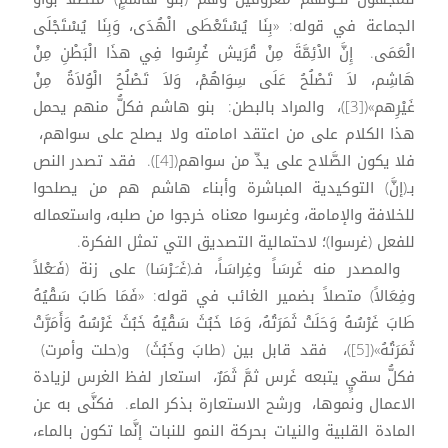
الجماعة في قوله: «بِنَا يُسْتَعْطَى الْهُدَى، وَبِنَا يُسْتَجْلَى
الْعَمَى. إِنَّ الاْئِمَّةَ مِنْ قُرَيش غُرِسُوا فِي هذَا الْبَطْنِ مِنْ
هَاشِم، لاَ تَصْلُحُ عَلَى سِوَاهُمْ، وَلاَ تَصْلُحُ الْوُلاَةُ مِنْ
غَيْرِهم»([3])، والمراد بالبطن: بنو هاشم فكلُّ منهم يحمل
هذا الكلام على من اعتقد امامته ولا يصلح على سواهم،
فلا يكون الصَّلاح على يدِّ من سواهم([4]). فقد تصدر النص
بـ(إنَّ) التوكيدية المباشرة وأبناء هاشم هم من يصلحوا
للخلافة والإمامة، وغرسوا معناه خرجوا من صلبه، واستعماله
للفعل (غرسوا)؛ لاحتمالية التصديق التي تمثل الفكرة.
والمصدر منه غَرسَاً وغِراسَاً، فـ(غَـَـرْسَا) على زنة (فَـَعْلاً
وفِعَالاً) متصلاً بضمير الغائب في قوله: «فَمَا طَابَ سَقْيُهُ
طَابَ غَرْسُهُ وَحَلَتْ ثَمَرَتُهُ، وَمَا خَبُثَ سَقْيُهُ خَبُثَ غَرْسُهُ وَأَمَرَّتْ
ثَمَرَتُهُ»([5])، فقد قابل بين (طابَ وخَبُثَ) و(حلت وأمرت)
فكلُّ سقيٍ يتبعه غَرس ثمَّ ثَمَرٌ، استعار لفظ الغرس لزيادة
الاعمال ونموها، ورشح الاستعارة بذكر الماء. فكنَّى به عن
المادة القلبية والنيات بحركة النمو للنبات إنَّما تكون بالماء،