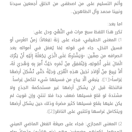
وأتم التسليم على من اصطفى من الخلق أجمعين سيدنا
ونبينا محمد وآل الطاهرين..
اما بعد:
تكرر هذا اللفظ سبع مرات في النَّهْج، ودل على:
1) المعنى الحقيقي، فجاء على زنة (فِعَالاً) زمنُ الغَرس أو
فسيل النخل، جاء في قوله لِمَا يُعمَل في أمواله بعد
انصرافه من صِفِّين: «وَيَشْتَرِطُ عَلَى الَّذِي يَجْعَلُهُ إِلَيْهِ أَنْ يَتْرُكَ
الْمَالَ عَلَى أُصُولِهِ، وَيُنْقفِقَ مِنْ ثَمَرِهِ حَيْثُ أُمِرَ بِهِ وَهُدِيَ لَهُ،
أَلاَّ يَبِيعَ مِنْ أَوْلاَدِ نَخِيلَ هذِهِ الْقُرَى وَدِيَّةً حَتَّى تُشْكِلَ أرضهَا
غِرَاساً»([1]). ينبغي ألَّا يباع من فسيلها شيء لتكمل غِراساً.
فالنخلة قبل ان يشكل أرضها غير مستحكمة الجذع ولا
مشتدة لو قلع فسيلها ضعف جدا فلا تنتج، وإن قويت لم
يكن عليها بقلع فسيلها كثير مضرة وذلك حين يشكل أرضها
ويتكامل غراسها وتلتبي على الناظر([2]).
2) المعنى المجازي: فجاء على صيغة الفعل الماضي المبني
للمجهول لكونهم معروفين وهم (بنو هاشمٍ) متصلاً بواو