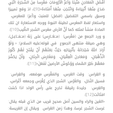
أَفْضَلِ الْمَعَادِنِ مَنْبِتاً وَأَعَزِّ الْأَرُومَاتِ مَغْرِساً مِنَ الشَّجَرَةِ الَّتِي
صَدَعَ مِنْهَا أَنْبِيَاءَهُ وَانْتَجَبَ مِنْهَا أُمَنَاءَهُ»([9])، اذ وقع تمييزا
وسبق باسمي التفضيل (افضل) للمنبت و(أعز) للمغرس،
واستعار لفظ المغرس لطينة النبوة ووجه الاستعارة ان تلك
المادة منشأ لمثله كما أنَّ الأرض مغرس الشجر الطَّيب([10]).
و ورد الجمع من (مَغْرس) (مـَـغـَـارِس) على زنة (مـَـفـَـاعِـل)،
وهي صيغة منتهى الجموع في قوله(عليه السلام): « وَلَوْ
أَرَادَ اللهُ سُبْحَانَهُ بأَنْبِيَائِهِ حَيْثُ بَعَثَهُمْ أَنْ يَفْتَحَ لَهُمْ كُنُوزَ
الْذِّهْبَانِ، وَمَعَادِنَ الْعِقْيَانِ، وَمَغَارِسَ الْجِنَانِ، وَأَنْ يَحْشُرَ
مَعَهُمْ طَيْرَ السَّماءِ وَوُحُوشَ الأرضينَ لَفَعَلَ»([11]).
و الغِراس: وقت الغرس، والمَغْرس موضعه، والغِراس:
فسيل النًخل، والغَرْس: الشجر الذي يُغْرَس وجمعه أغْراس،
والغِرس: جليدة رقيقة تخرج على رأس الولد اذا حُسًت
افثاثت([12]).
«الغين والراء والسين أصل صحيح قريب من الذي قبله يقال:
غرست الشجر غرسا، وهذا زمن الغراس. ويقال إن الغريسة: