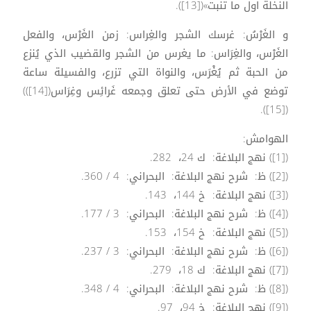
النخلة اول ما تنبت»([13]).
و الغَرْسُ: غرسك الشجر والغِراس: زمن الغَرْس، والفعل
الغَرْس، والغِرَاس: ما يغرس من الشجر والقضيب الذي يُنزع
من الحبة ثم يُغْرَس، والنواة التي تزرع، والفسيلة ساعة
توضع في الأرض حتى تعلق وجمعه غَرائِس وغِرَاس([14]))
([15]).
الهوامش:
([1]) نهج البلاغة: ك 24، 282.
([2]) ظ: شرح نهج البلاغة: البحراني: 4 / 360.
([3]) نهج البلاغة: خ 144، 143.
([4]) ظ: شرح نهج البلاغة: البحراني: 3 / 177.
([5]) نهج البلاغة: خ 154، 153.
([6]) ظ: شرح نهج البلاغة: البحراني: 3 / 237.
([7]) نهج البلاغة: ك 18، 279.
([8]) ظ: شرح نهج البلاغة: البحراني: 4 / 348.
([9]) نهج البلاغة: خ 94، 97.