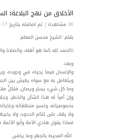
الأخلاق من نهج البلاغة: السرّ
3K مشاهدة
| تم اضافته بتاريخ 17-06-2025
بقلم: الشيخ محسن المعلم
((الحمد لله كما هو أهله، والصلاة و
وبعد:
والإنسان فيما يحياه في وجوده، وي
ويتعامل به مع سواه يعيش بين الجهر
وما كل شيء يستر ويصان، فلكلٍّ مقت
وإن أمراً له هذا الشأن والخطر، وجل
بخصوصياته، وتسبر منطلقاته وغاياته.
ولا يقف على تلكم الحدود، ولا يخبرها 
فماذا يقول هادي الأمة وأبو الأئمة 
الله المحيط بالجهر وما يخفى: