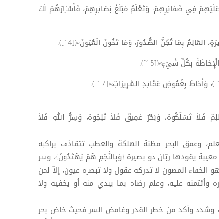
يْهِمْ فِي ضَمَائِرِهِمْ، وَتَعْلَمُ مَبْلَغَ بَصَائِرِهِمْ، فَأَسْرَارُهُمْ لَكَ
َةٍ، العَالِمُ بِمَا تُكِنُّ الصُّدُورُ، وَمَا تَخُونُ الْعُيُونُ»([14]).
إِحَاطَةُ بِكُلِّ شَيْءٍ»([15]).
 تَسْلُكُوهُ، وَبَحْرٌ عَمِيقٌ فَلاَ تَلِجُوهُ، وَسِرُّ اللهِ فَلاَ
علم، وعمق البحر مظنة الهلكة والعطب تتقاذف براكبه
ة يقودها ربّان ذو بصيرة {وَبِالنَّجْمِ هُمْ يَهْتَدُونَ}، وسر
 الخفاء المصون لا تدركه عقول ولا تبصره عيون، إلاّ لمن
 وأئتمنه عليه، وعلم رضاه بما يبدي منه أو يخفيه ولا
 وشدد وأكد من خطر القدر وغامض السر فحيث خاض بحر