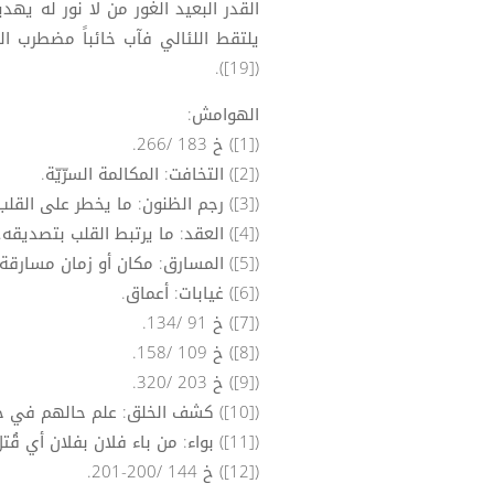
القدر البعيد الغور من لا نور له يه
يلتقط اللئالي فآب خائباً مضطرب ال
([19]).
الهوامش:
([1]) خ 183 /266.
([2]) التخافت: المكالمة السرّيّة.
([3]) رجم الظنون: ما يخطر على القلب أنه وقع أو يصح أنه وقع بلا برهان.
([4]) العقد: ما يرتبط القلب بتصديقه.
([5]) المسارق: مكان أو زمان مسارقة النظر والبواعث عليها. الإيماض: اللمعان.
([6]) غيابات: أعماق.
([7]) خ 91 /134.
([8]) خ 109 /158.
([9]) خ 203 /320.
([10]) كشف الخلق: علم حالهم في جميع أطوارهم.
([11]) بواء: من باء فلان بفلان أي قُتل به.
([12]) خ 144 /200-201.