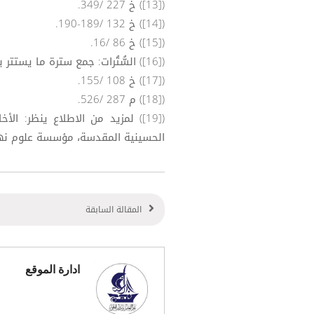
([13]) خ 227 /349.
([14]) خ 132 /189-190.
([15]) خ 86 /16.
([16]) السُّتُرات: جمع سترة ما يستتر به.
([17]) خ 108 /155.
([18]) م 287 /526.
([19]) لمزيد من الاطلاع ينظر: 
الحسينية المقدسة، مؤسسة علوم نهج البلاغة،
المقالة السابقة
ادارة الموقع