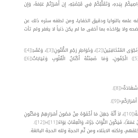
َاصِيكُمْ بِيَدِهِ، وَتَقَلُّبُكُمْ فِي قَبْضَتِهِ، إِن أَسْرَرْتُمْ عَلِمَهُ، وَإِن
 علمه بالنوايا ودقيق الخفايا، ومن لطفه ستره ذلك عن
حه ولا يؤاخذه بما أخفى ما لم يكن ذنباً لا يغفر ولم تأت
ب) «عَالِمُ السِّرِّ مِنْ ضَمَائِرِ المُضْمِرِينَ، وَنَجْوَى المُتَخَافِتِينَ([2])، وَخَوَاطِرِ رَجْمِ الظُّنُونِ([3])، وَعُقَدِ([4])
عَزِيمَاتِ الْيَقِينِ، وَمَسَارِقِ إِيمَاضِ([5]) الْجُفُونِ، وَمَا ضَمِنَتْهُ أَكْنَانُ الْقُلُوبِ وَغَيَابَاتُ([6])
َهَادَةٌ»([8]).
ْرَارَكُم»([9]).
هـ) «أَلاَ إِنَّ اللهَ قَدْ كَشَفَ الْخَلْقَ كَشْفَةً([10])، لاَ أَنَّهُ جَهِلَ مَا أَخْفَوْهُ مِنْ مَصُونَ أَسْرَارِهِمْ وَمَكْنُونِ
اً}، فَيَكُونَ الثَّوَابُ جَزَاءً، وَالْعِقَابُ بَوَاءً([11])»([12]).
م، ولكنه الابتلاء ومن ثّم الحجة ولله الحجة البالغة.