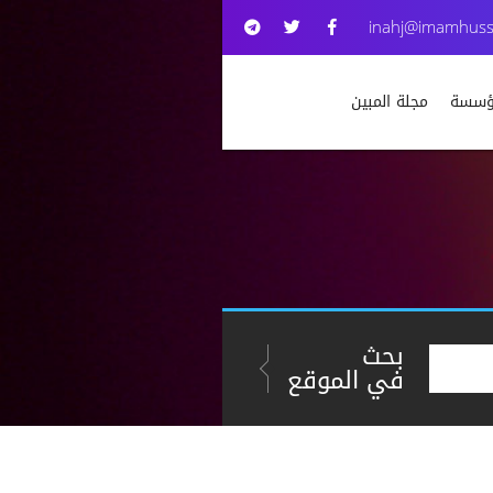
inahj@imamhuss
مؤسسة
مجلة المبين
بحث
في الموقع