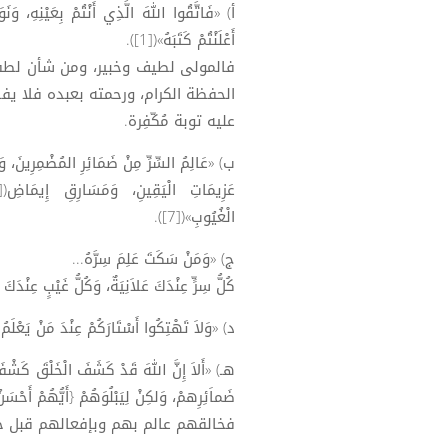
أ) «فَاتَّقُوا اللهَ الَّذِي أَنْتُمْ بِعَيْنِهِ، وَنَو
أَعْلَنْتُمْ كَتَبَهُ»([1]).
فالمولى لطيف وخبير، ومن شأن لطفه
الحفظة الكرام، ورحمته بعبده فلا يفض
عليه توبة مُكّفِرة.
الْغُيُوبِ»([7]).
ج) «وَمَنْ سَكَتَ عَلِمَ سِرَّهُ...
كُلُّ سِرٍّ عِنْدَكَ عَلاَنِيَةٌ، وَكُلُّ غَيْبٍ عِنْدَكَ ش
د) «وَلاَ تَهْتِكُوا أَسْتَارَكُمْ عِنْدَ مَنْ يَعْلَمُ أَس
ضَماَئِرِهمْ، وَلكِنْ لِيَبْلُوَهُمْ {أَيُّهُمْ أَحْسَنُ عَمَل
فخالقهم عالم بهم وبإفعالهم قبل خلقه