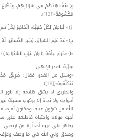
و) «تُشَاهِدُهُمْ فِي سَرَائِرِهِمْ، وَتَطَّلِعُ عَلَ
مَكْشُوفَةٌ»([13]).
ز) «الْبَاطِنُ لِكُلِّ خَفِيَّة، الْحَاضِرُ لِكُلِّ سَرِير
ح) «قَدْ عَلِمَ السَّرائِرَ، وَخَبَرَ الضَّمائِرَ، لَهُ الْ
ط) «خَرَقَ عِلْمُهُ بَاطِنَ غَيْبِ السُّتُرَاتِ([16])، وَأَحَاطَ بِغُمُوضِ عَقَائِدِ السَّرِيرَاتِ»([17]).
سِرِّية القدر الإلهي:
«وسئل عن القدر، فقال: طَرِيقٌ مُظْلِمٌ فَلاَ
تَتَكَلَّفُوهُ»([18]).
والطريق لا يشق ظلامه إلا بنور ال
أمواجه ولا نجاة إلا بركوب سفينة غير معيب
الله من شؤون غيبه، ومكنون أمره، فهو
أحبه مولاه واجتباه فأطلعه على سره
يظهر على غيبه أحداً إلا من ارتضى.
وصدق ولي الله في ما وصف وعرّف،