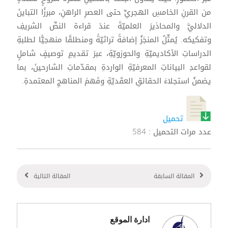
من القرنِ الخامسِ الهجريِّ حتى العصرِ الراهنِ، مبرزًا التباينَ
الدلاليَّ والمحاذيرَ العلميّةَ عندَ قراءة النصِّ الشريفِ
وتفكيكه. يُمثّلُ المنجَزُ إضافةً تراثيّةً ومنطلقًا منهجيًّا لطلبةِ
الدراساتِ الأكاديميّةِ والحوزويّةِ، عبرَ تقديمِ توصيفٍ شاملٍ
لقواعدِ البياناتِ المعرفيّةِ الواردةِ بمقدّماتِ الشارحينَ، بما
يضمنُ استجلاءَ الحقائقِ العقَديّةِ وفَهمَ المناهجِ المعتمدةِ.
تحميل
عدد مرات التحميل : 584
المقالة السابقة
المقالة التالية
ادارة الموقع