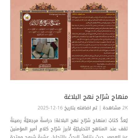
منهاج شرّاح نهج البلاغة
2K مشاهدة
| تم اضافته بتاريخ 16-12-2025
يُعدُّ كتابُ (منهاج شرّاح نهج البلاغة) دراسةً مرجعيّةً رصينةً
تقف عند المناهج التحليليّةِ لأبرزِ شرّاح كلامِ أميرِ المؤمنينَ
عبرَ العصورِ. حيث يتناولُ البحثُ بالتحليلِ عشرةَ شروحٍ ممتدةٍ