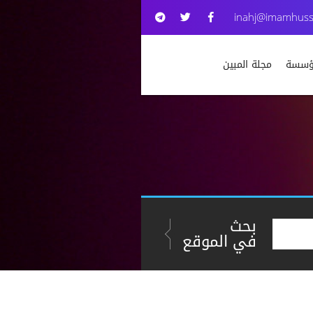
inahj@imamhuss
مؤسسة
مجلة المبين
بحث
في الموقع