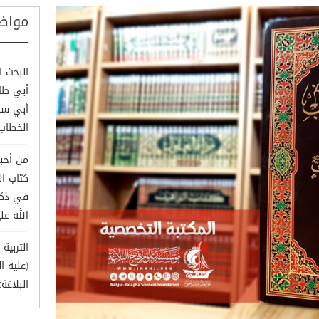
مواض
البحث ا
أبي طال
أبي سف
الخطاب
من أخبا
كتاب ا
في ذكر
الله علي
التربي
(عليه 
البلاغة: