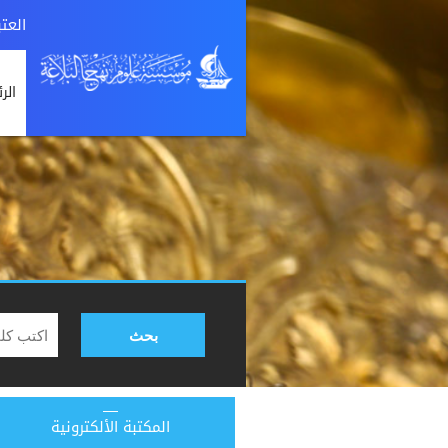
العت
الر
بحث
المكتبة الألكترونية