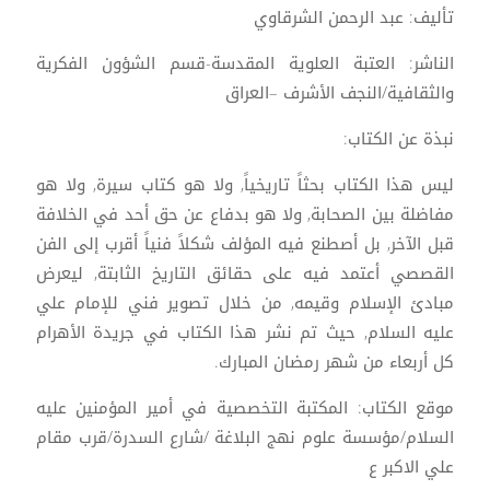
تأليف: عبد الرحمن الشرقاوي
الناشر: العتبة العلوية المقدسة-قسم الشؤون الفكرية
والثقافية/النجف الأشرف –العراق
نبذة عن الكتاب:
ليس هذا الكتاب بحثاً تاريخياً, ولا هو كتاب سيرة, ولا هو
مفاضلة بين الصحابة, ولا هو بدفاع عن حق أحد في الخلافة
قبل الآخر, بل أصطنع فيه المؤلف شكلاً فنياً أقرب إلى الفن
القصصي أعتمد فيه على حقائق التاريخ الثابتة, ليعرض
مبادئ الإسلام وقيمه, من خلال تصوير فني للإمام علي
عليه السلام, حيث تم نشر هذا الكتاب في جريدة الأهرام
كل أربعاء من شهر رمضان المبارك.
موقع الكتاب: المكتبة التخصصية في أمير المؤمنين عليه
السلام/مؤسسة علوم نهج البلاغة /شارع السدرة/قرب مقام
علي الاكبر ع