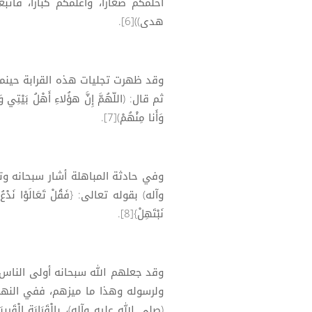
أحلمكم صغارا، وأعلمكم كبارا، فات
هدى))[6].
وقد ظهرت تجليات هذه القرابة حينما
ثم قال: (اللّهُمَّ إِنَّ هؤُلاءِ أَهْلُ بَيْتِي و
وَأَنا مِنْهُمْ)[7].
وفي حادثة المباهلة أشار سبحانه وتع
وآله) بقوله تعالى: {فَقُلْ تَعَالَوْا نَدْعُ أَبْنَاء
نَبْتَهِلْ}[8].
وقد جعلهم الله سبحانه أولى الناس ب
ولرسوله وهذا ما ميزهم، ففي النهج قال (ع
(صلى الله عليه وآله)، بِالْقَرَابَةِ الْقَرِيبَةِ