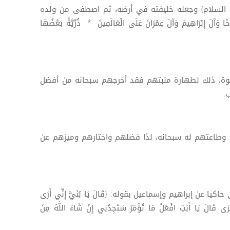
 السلام) وجعله خليفته في أرضه، ثم اصطفى من ولده
َ إِبْرَاهِيمَ وَآلَ عِمْرَانَ عَلَى الْعَالَمِينَ * ذُرِّيَّةً بَعْضُهَا
بوة، ذلك لطهارة منبتهم فقد أخرجهم سبحانه من أفضل
.
ه وطاعتهم له سبحانه، لذا فضلهم واختارهم وميزهم عن
عن إبراهيم وإسماعيل بقوله: {قَالَ يَا بُنَيَّ إِنِّي أَرَى
َرَى قَالَ يَا أَبَتِ افْعَلْ مَا تُؤْمَرُ سَتَجِدُنِي إِنْ شَاءَ اللَّهُ مِنَ