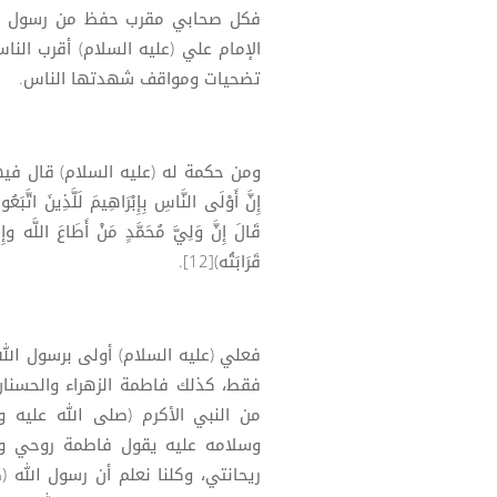
فكل صحابي مقرب حفظ من رسول الله 
الإمام علي (عليه السلام) أقرب النا
تضحيات ومواقف شهدتها الناس.
ومن حكمة له (عليه السلام) قال فيها: (إِنَّ أَوْ
قَالَ إِنَّ وَلِيَّ مُحَمَّدٍ مَنْ أَطَاعَ اللَّه وإ
قَرَابَتُه)[12].
فعلي (عليه السلام) أولى برسول الله 
فقط، كذلك فاطمة الزهراء والحسنان
من النبي الأكرم (صلى الله عليه 
وسلامه عليه يقول فاطمة روحي و
ريحانتي، وكلنا نعلم أن رسول الله 