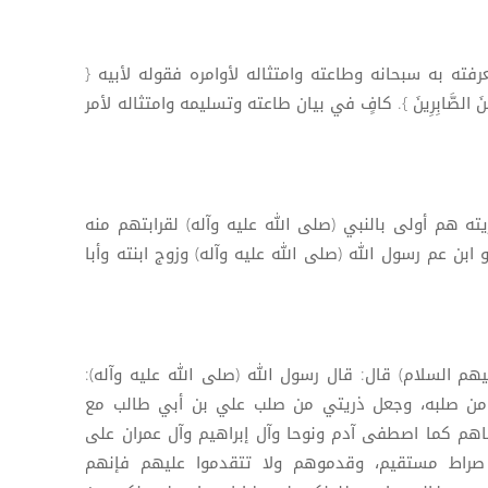
فته به سبحانه وطاعته وامتثاله لأوامره فقوله لأبيه {
للَّهُ مِنَ الصَّابِرِينَ }. كافٍ في بيان طاعته وتسليمه وامتثاله لأمر
ته هم أولى بالنبي (صلى الله عليه وآله) لقرابتهم منه
و ابن عم رسول الله (صلى الله عليه وآله) وزوج ابنته وأبا
هم السلام) قال: قال رسول الله (صلى الله عليه وآله):
ي من صلبه، وجعل ذريتي من صلب علي بن أبي طالب مع
اهم كما اصطفى آدم ونوحا وآل إبراهيم وآل عمران على
 صراط مستقيم، وقدموهم ولا تتقدموا عليهم فإنهم