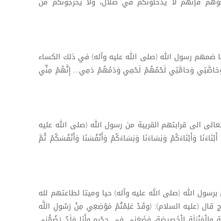
بعوهم فإنهم لا يدخلونكم في ضلال، ولا يخرجونكم من
 ضمهم رسول الله (صلى الله عليه وآله) في ذلك الكساء
َخاصَّتِي وَحامَّتِي لَحْمُهُمْ لَحْمِي وَدَمُهُمْ دَمِي... إِنَّهُمْ مِنِّي
الى الى قرابتهم القريبة من رسول الله (صلى الله عليه
َنَا وَأَبْنَاءَكُمْ وَنِسَاءَنَا وَنِسَاءَكُمْ وَأَنْفُسَنَا وَأَنْفُسَكُمْ ثُمَّ
رسول الله (صلى الله عليه وآله) حيا وميتا لطاعتهم لله
ليه السلام): (وقَدْ عَلِمْتُمْ مَوْضِعِي مِنْ رَسُولِ اللَّه
 والْمَنْزِلَةِ الْخَصِيصَةِ، وَضَعَنِي فِي حِجْرِه وأَنَا وَلَدٌ يَضُمُّنِي