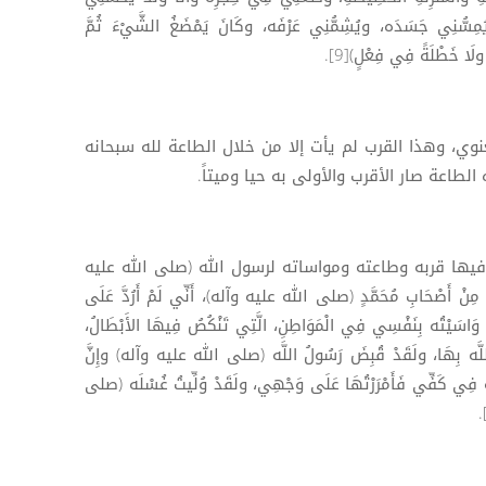
ِسُّنِي جَسَدَه، ويُشِمُّنِي عَرْفَه، وكَانَ يَمْضَغُ الشَّيْءَ ثُمَّ
لَا خَطْلَةً فِي فِعْلٍ)[9].
نوي، وهذا القرب لم يأت إلا من خلال الطاعة لله سبحانه
لطاعة صار الأقرب والأولى به حيا وميتاً.
يها قربه وطاعته ومواساته لرسول الله (صلى الله عليه
مِنْ أَصْحَابِ مُحَمَّدٍ (صلى الله عليه وآله)، أَنِّي لَمْ أَرُدَّ عَلَى
 وَاسَيْتُه بِنَفْسِي فِي الْمَوَاطِنِ، الَّتِي تَنْكُصُ فِيهَا الأَبْطَالُ،
نِي اللَّه بِهَا، ولَقَدْ قُبِضَ رَسُولُ اللَّه (صلى الله عليه وآله) وإِنَّ
ه فِي كَفِّي فَأَمْرَرْتُهَا عَلَى وَجْهِي، ولَقَدْ وُلِّيتُ غُسْلَه (صلى