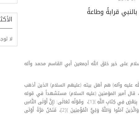
النبي قرابةً وطاعةً
الأكث
لا توج
لسلام على خير خلق الله أجمعين أبي القاسم محمد وآله
ه عليه وآله) هم أهل بيته (عليهم السلام) الذين أذهب
قال أمير المؤمنين (عليه السلام) مستشهداً في قوله
تعالى:\\ {وَأُولُو الْأَرْحَامِ بَعْضُهُمْ أَوْلَى بِبَعْضٍ فِي كِتَابِ اللَّهِ }[1]، وقَوْلُه تَعَالَى: {إِنَّ أَوْلَى النَّاسِ
بِإِبْرَاهِيمَ لَلَّذِينَ اتَّبَعُوهُ وَهَذَا النَّبِيُّ وَالَّذِينَ آمَنُوا وَاللَّهُ وَلِيُّ الْمُؤْمِنِينَ }[2]، فَنَحْنُ مَرَّةً أَوْلَى