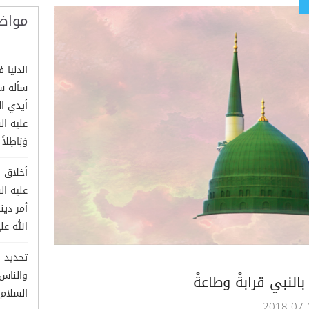
مواض
الدنيا 
سأله س
أيدي ال
عليه السل
وَبَاطِلاً 
أخلاق ا
عليه ال
أمر دين
الله عل
تحديد ا
والناس 
النبي قرابةً وطاعةً
السلام)