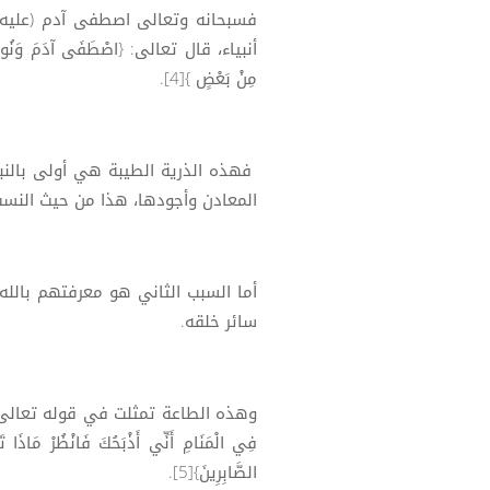
فسبحانه وتعالى اصطفى آدم (عليه
أنبياء، قال تعالى: {اصْطَفَى آدَمَ وَنُوحًا وَآل
مِنْ بَعْضٍ }[4].
فهذه الذرية الطيبة هي أولى بالن
المعادن وأجودها، هذا من حيث النسب
أما السبب الثاني هو معرفتهم بالل
سائر خلقه.
وهذه الطاعة تمثلت في قوله تعالى حاكيا 
فِي الْمَنَامِ أَنِّي أَذْبَحُكَ فَانْظُرْ مَاذَا ت
الصَّابِرِينَ}[5].