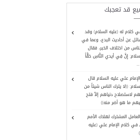
يع قد تعجبك
في كلام له (عليه السلام) وقد
ائل عن أحاديث البدع، وعما في
ناس من اختلاف الخبر، فقال
ام: إِنَّ فِي أيدي النَّاسِ حَقًّاً
...
لإمام علي عليه السلام قال
سلام: ((لا يترك الناس شيئاً من
هم لاستصلاح دنياهم إلاّ فتح
يهم ما هو أضر منه))
لعامل المشترك لهلاك الأمم
في كلام الإمام علي (عليه