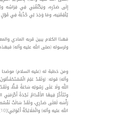
إِلَى صَدْرِه، ويَكْنُفُنِي فِي فِرَاشِه ويُم
يُلْقِمُنِيه، ومَا وَجَدَ لِي كَذْبَةً فِي قَوْلٍ و
فهذا الكلام يبين قربه المادي والمع
ولرسوله (صلى الله عليه وآله) فبهذه ا
ومن خطبة له (عليه السلام) موضحا ف
وآله) قوله: (ولَقَدْ عَلِمَ الْمُسْتَحْفَظُونَ 
اللَّه ولَا عَلَى رَسُولِه سَاعَةً قَطُّ، ولَقَدْ
وتَتَأَخَّرُ فِيهَا الأَقْدَامُ نَجْدَةً أَكْرَمَ
رَأْسَه لَعَلَى صَدْرِي، ولَقَدْ سَالَتْ نَفْسُ
الله عليه وآله) والْمَلَائِكَةُ أَعْوَانِي)[10].