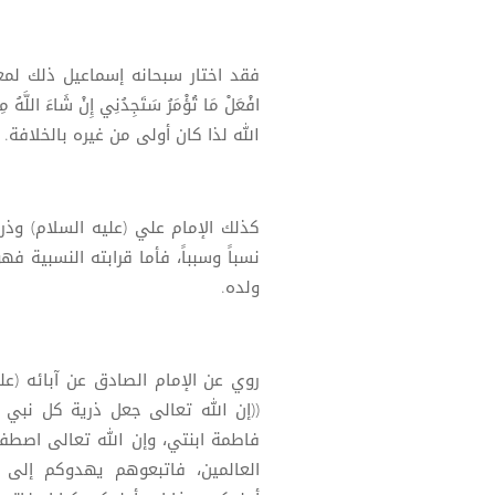
فقد اختار سبحانه إسماعيل ذلك لمعر
افْعَلْ مَا تُؤْمَرُ سَتَجِدُنِي إِنْ شَاءَ ا
الله لذا كان أولى من غيره بالخلافة.
كذلك الإمام علي (عليه السلام) وذري
نسباً وسبباً، فأما قرابته النسبية فه
ولده.
روي عن الإمام الصادق عن آبائه (علي
((إن الله تعالى جعل ذرية كل نب
فاطمة ابنتي، وإن الله تعالى اصطف
العالمين، فاتبعوهم يهدوكم إلى