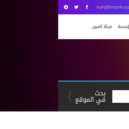
inahj@imamhuss
مؤسسة
مجلة المبين
بحث
في الموقع