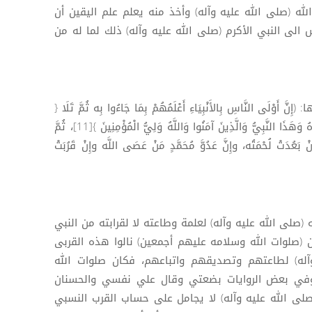
(صلى الله عليه وآله) وأخذ منه يعلم علم اليقين أن
س الى النبي الأكرم (صلى الله عليه وآله) ذلك لما له من
لَى النَّاسِ بِالأَنْبِيَاءِ أَعْلَمُهُمْ بِمَا جَاءُوا بِه ثُمَّ تَلَا {
إِنَّ أَوْلَى النَّاسِ بِإِبْرَاهِيمَ لَلَّذِينَ اتَّبَعُوهُ وَهَذَا النَّبِيُّ وَالَّذِينَ آمَنُوا وَاللَّهُ وَلِيُّ الْمُؤْمِنِينَ }[11]، ثُمَّ
ِنْ بَعُدَتْ لُحْمَتُه، وإِنَّ عَدُوَّ مُحَمَّدٍ مَنْ عَصَى اللَّه وإِنْ قَرُبَتْ
(صلى الله عليه وآله) لعلمة وطاعته لا لقرابته من النبي
 (صلوات الله وسلامه عليهم أجمعين) نالوا هذه القربى
وآله) لطاعتهم وتصديقهم واتباعهم، فكان صلوات الله
في بعض الروايات بضعتي وقال علي نفسي والحسنان
(صلى الله عليه وآله) لا يجامل على حساب القرب النسبي