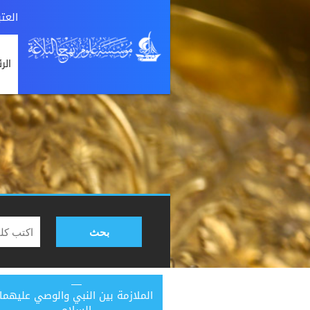
العت
الر
بحث
الملازمة بين النبي والوصي عليهما