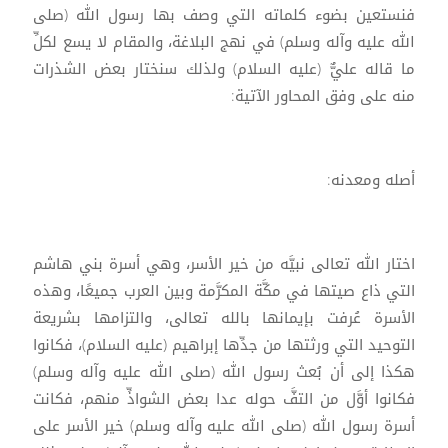
فنستعين بضوء كلماته التي وصف بها رسول الله (صلى
الله عليه وآله وسلم) في نهج البلاغة، والمقام لا يسع لكلِّ
ما قاله عليٌّ (عليه السلام) ولذلك سنختار بعض الشذرات
منه على وفق المحاور الآتية:
أصله ومعدنه:
اختار الله تعالى نبيَّه من خير الأسر، وهي أسرة بني هاشم
التي ذاع صيتها في مكَّة المكرَّمة وبين العرب جميعًا، وهذه
الأسرة عُرفت بإيمانها بالله تعالى، والتزامها بشريعة
التوحيد التي ورثتها من جدِّها إبراهيم (عليه السلام)، فكانوا
هكذا إلى أن بُعث رسول الله (صلى الله عليه وآله وسلم)
فكانوا أوَّل من التفَّ حوله عدا بعض الشواذِّ منهم، فكانت
أسرة رسول الله (صلى الله عليه وآله وسلم) خير الأسر على