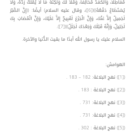
مُمَاطِلاً، وَالْكَمَدُ مُحَالِفاً، وَقَلاَّ لَكَ وَلكِنَّهُ مَا لاَ يُمْلَكُ رَدُّهُ، وَلاَ
يُسْتَطَاعُ دَفْعُهُ))([6])، وقال عليه السلام) أيضًا: ((إِنَّ الصَّبْرَ
لَجَمِيلٌ إِلاَّ عَنْكَ، وَإِنَّ الْجَزَعَ لَقَبِيحٌ إِلاَّ عَلَيْكَ، وَإِنَّ الْمُصَابَ بِكَ
لَجَلِيلٌ، وَإِنَّهُ قَبْلَكَ وَبَعْدَكَ لَجَلَلٌ))([7]).
السلام عليك يا رسول الله أبدًا ما بقيت الدُّنيا والآخرة.
الهوامش:
([1]) نهج البلاغة: 182 – 183 .
([2]) نهج البلاغة : 183 .
([3]) نهج البلاغة: 731 .
([4]) نهج البلاغة: 731 .
([5]) نهج البلاغة : 302 .