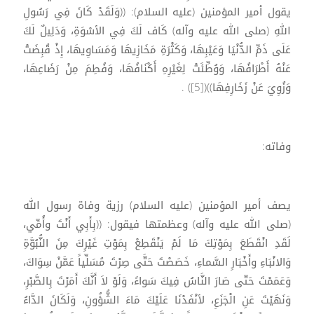
يقول أمير المؤمنين (عليه السلام): ((وَلَقَدْ كَانَ فِي رَسُولِ
اللهِ (صلى الله عليه وآله) كَاف لَكَ فِي الأسْوَةِ، وَدَلِيلٌ لَكَ
عَلَى ذَمِّ الدُّنْيَا وَعَيْبِهَا، وَكَثْرَةِ مَخَازِيهَا وَمَسَاوِيهَا، إِذْ قُبِضَتْ
عَنْهُ أَطْرَافُهَا، وَوُطِّئَتْ لِغَيْرِهِ أَكْنَافُهَا، وَفُطِمَ مِنْ رَضَاعِهَا،
وَزُوِيَ عَنْ زَخَارِفِهَا))([5]) .
وفاته:
يصف أمير المؤمنين (عليه السلام) رزية وفاة رسول الله
(صلى الله عليه وآله) وعظمتها فيقول: ((بِأَبِي أَنْتَ وأُمِّي،
لَقَدِ انْقَطَعَ بِمَوْتِكَ مَا لَمْ يَنْقَطِعْ بِمَوْتِ غَيْرِكَ مِنَ النُّبُوَّةِ
وَالانْبَاءِ وأَخْبَارِ السَّماءِ، خَصَصْتَ حَتَّى صِرْتَ مُسَلِّياً عَمَّنْ سِوَاكَ،
وَعَمَمْتَ حَتّى صَارَ النَّاسُ فِيكَ سَواءً، وَلَوْ لاَ أَنَّكَ أَمَرْتَ بِالصَّبْرِ،
وَنَهَيْتَ عَنِ الْجَزَعِ، لأنْفَدْنَا عَلَيْكَ مَاءَ الشُّؤُونِ، وَلَكَانَ الدَّاءُ