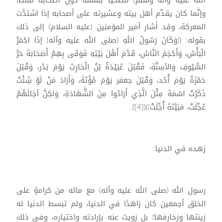
الله عليه وآله وسلم) مضحيًا بنفسه دون أصحابه فقط،
وإنَّما كان يقدِّم أهل بيته وعشيرته على أصحابه إذا اشتدَّت
المعركة، وقد أشار أمير المؤمنين (عليه السلام) إلى ذلك
بقوله: ((وَكَانَ رَسُولُ اللهِ (صلى الله عليه وآله) إذَا احْمَرَّ
الْبَأْسُ، وَأَحْجَمَ النَّاسُ، قَدَّمَ أَهْلَ بَيْتِهِ فَوَقَى بِهِمْ أَصَحَابَهُ حَرَّ
السُّيُوفِ وَالأسِنَّةِ، فَقُتِلَ عُبَيْدَةُ بْنُ الْحَارِثِ يَوْمَ بَدْر، وَقُتِلَ
حَمْزَةُ يَوْمَ أُحُد، وَقُتِلَ جعفر يَوْمَ مُؤْتَةَ، وَأَرَادَ مَنْ لَوْ شِئْتُ
ذَكَرْتُ اسْمَهُ مِثْلَ الَّذِي أَرَادُوا مِنَ الشَّهَادَةِ، وَلكِنَّ آجَالَهُمْ
عُجِّلَتْ، مَنِيَّتَهُ أُجِّلَتْ))([4]).
زهده في الدنيا:
رسول الله (صلى الله عليه وآله) مع ماله من كرامةٍ على
الخلق أجمعين كان زاهدًا في الدنيا، ولم تبسط الدنيا له
زينتها وزخارفها؛ بل زوِيت عنه بإرادته واختياره، وفي ذلك