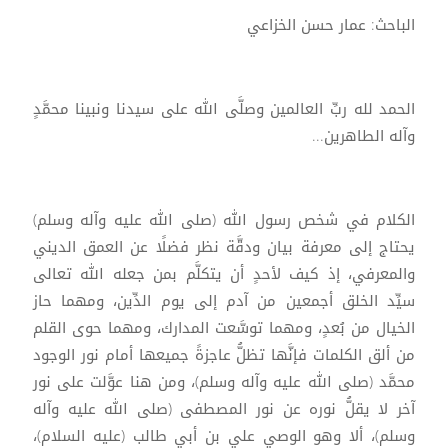
الباحث: عمار حسن الخزاعي
الحمد لله ربِّ العالمين وصلَّى الله على سيدنا ونبينا محمَّدٍ
وآله الطاهرين...
الكلام في شخص رسول الله (صلى الله عليه وآله وسلم)
يحتاج إلى معرفة بيان ودقَّة نظر فضلًا عن العمق الديني
والمعرفي، إذ كيف لأحدٍ أن يتكلَّم بمن جعله الله تعالى
سيِّد الخلق أجمعين من آدم إلى يوم الدِّين، ومهما حاز
الخيال من بُعدٍ، ومهما توسَّعت المدارك، ومهما حوى القلم
من ألق الكلمات فإنَّها تظلُّ عاجزةً جميعها أمام نور الوجود
محمَّد (صلى الله عليه وآله وسلم)، ومن هنا عوَّلت على نور
آخر لا يقلُّ نوره عن نور المصطفى (صلى الله عليه وآله
وسلم)، ألا وهو الوصي علي بن أبي طالب (عليه السلام)،