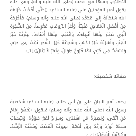
الاطلاق، ومنها فرع غصنه (صلى الله عليه وآله)، وفي ذلك
يقول أمير المؤمنين علي (عليه السلام): ((حَتَّى أَفْضَتْ كَرَامَةُ
اللهِ سُبْحَانَهُ إِلَى مُحَمَّد (صلى الله عليه وآله وسلم)، فَأَخْرَجَهُ
مِنْ أَفْضَلِ الْمَعَادِنِ مَنْبِتاً، وَأَعَزِّ الأرُومَاتِ مَغْرِساً، مِنَ الشَّجَرَةِ
الَّتِي صَدَعَ مِنْهَا أَنْبِيَاءَهُ، وَانْتَجَبَ مِنْهَا أُمَنَاءَهُ، عِتْرَتُهُ خَيْرُ
الْعِتَرِ، وَأُسْرَتُهُ خَيْرُ الأسَرِ، وَشَجَرَتُهُ خَيْرُ الشَّجَرِ نَبَتَتْ فِي حَرَم،
وَبَسَقَتْ فِي كَرَم، لَهَا فُرُوعٌ طِوَالٌ، وَثَمَرٌ لاَ يُنَالُ))([1]).
صفاته شخصيته:
يصف أمير البيان علي بن أبي طالب (عليه السلام) شخصية
رسول الله (صلى الله عليه وآله وسلم) فيقول: ((فَهُوَ إِمَامُ
مَنِ اتَّقَى، وَبَصِيرَةُ مَنِ اهْتَدَى، وسِرَاجٌ لَمَعَ ضَوْؤُهُ، وَشِهَابٌ
سَطَعَ نُورُهُ وَزَنْدٌ بَرَقَ لَمْعُهُ; سِيرَتُهُ الْقَصْدُ، وَسُنَّتُهُ الرُّشْدُ،
وَكَلاَمُهُ الْفَصْلُ))([2]).