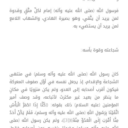
فرسول الله (صلى الله عليه وآله) إمام لكلِّ متَّقٍ وقدوة
لمن يريد أن يتَّقي، وهو بصيرة الهادي، والشهاب اللامع
لمن يريد أن يستضيء به.
شجاعته وقوة بأسه:
كان رسول الله (صلى الله عليه وآله وسلم) في منتهى
الشجاعة والإقدام، إذ يجعل نفسه في أوِّل صفوف المعركة
فيكون أقرب أصحابه إلى العدو، ولم يكن منزويًا في مكانٍ
ما ينظر من بعيد غير مكترث لأتباعه، وقد وصف أمير
المؤمنين (عليه السلام) ذلك بقوله: ((كُنَّا إِذَا احْمَرَّ الْبَأْسُ
اتَّقَيْنَا بِرَسُولِ اللهِ (صلى الله عليه وآله وسلم)، فَلَمْ يَكُنْ أَحَدٌ
مِنَّا أَقْرَبَ إِلَى الْعَدُوِّ مِنْهُ))([3])، ولم يكن رسول الله (صلى