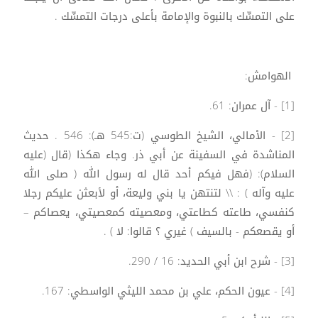
على التمسِّك بالنبوة والإمامة بأعلى درجات التمسِّك .
الهوامش:
[1] - آل عمران: 61.
[2] - الأمالي، الشيخ الطوسي (ت:545 هـ): 546 . حديث
المناشدة في السفينة عن أبي ذر. وجاء هكذا (قال (عليه
السلام): (فهل فيكم أحد قال له رسول الله ( صلى الله
عليه وآله ) : \\ لتنتهن يا بني وليعة، أو لأبعثن عليكم رجلا
كنفسي، طاعته كطاعتي، ومعصيته كمعصيتي، يعصاكم –
أو يقصعكم - بالسيف ) غيري ؟ قالوا: لا ) .
[3] - شرح ابن أبي الحديد: 16 / 290.
[4] - عيون الحكم، علي بن محمد الليثي الواسطي: 167.