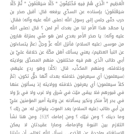
الْعَظِيمِ * الَّذِي هُمْ فِيهِ مُخْتَلِفُونَ * كَلَّا سَيَعْلَمُونَ * ثُمَّ كَلَّا
سَيَعْلَمُونَ} بإسناده عن السدِّي يرفعه قال: أقبل صخر بن
حرب حتّى جلس إلى رسول الله (صلى الله عليه وآله) فقال:
يا محمّد هذا الأَمر لنا من بعدك أم لمن ؟ قال (صلى الله
عليه وآله): يا صخر الأَمر بعدي لمن هو منّي بمنزلة هارون
من موسى (عليه السلام) فأنزل الله عزَّ وجلَّ (عمَّ يتساءلون
عن النبأ العظيم)، يعني يسألك أهل مكّة عن خلافة عليِّ بن
أبي طالب الّذي هم فيه مختلفون، منهم المصدِّق بولايته
وخلافته، ومنهم المكذِّب، قال: (كلَّا) وهو ردع عليهم،
(سيعلمون) أي سيعرفون خلافته بعدك أنّها حقٌّ تكون، (ثمَّ
كلاّ سيعلمون) أي يعرفون خلافته وولايته إذ يسألون عنها
في قبورهم فلا يبقى ميّت في شرق ولا غرب ولا في برّ ولا
في بحر إلاَّ منكر ونكير يسألانه عن ولاية أمير المؤمنين عليِّ
بن أبي طالب (عليه السلام) بعد الموت، يقولان له: من ربّك ؟
وما دينك ؟ ومن نبيّك ؟ ومن إمامك ؟)[6]. ومن هنا نشأ
التلازم بين النبوة والإمامة، وصارا عقيدتان لا يمكن
الاستغناء بواحدة عن الأخرى . نسأل الله تعالى أن يثبتنا