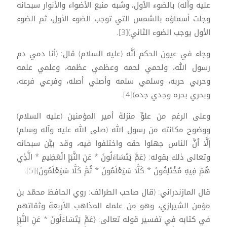
عليه وآله) بالضوء الأول، وشبه منبع الأضواء والأنوار سبحانه
وجلت أسماؤه بالشمس التي توجب الضوء الأول، ثم الضوء
الأول يوجب الضوء الثاني)[3].
وجاء في عيون الحكم أنَّه (عليه السلام) قال: (أنا دمي دم
رسول الله، ولحمي لحمه وعظمي عظمه، وعلمي علمه
وحربي حربه، وسلمي سلمه وأصلي أصله، وفرعي فرعه،
وبحري بحره وجدي جده)[4].
وعلى الرغم من علوِّ منزلة أمير المؤمنين (عليه السلام)
ووضوح مكانته من رسول الله (صلى الله عليه وآله وسلم)
إلَّا أنَّ الناس جهلوا حقه واختلفوا فيه، وقد بيَّن سبحانه
وتعالى ذلك بقوله: {عَمَّ يَتَسَاءَلُونَ * عَنِ النَّبَإِ الْعَظِيمِ * الَّذِي
هُمْ فِيهِ مُخْتَلِفُونَ * كَلَّا سَيَعْلَمُونَ * ثُمَّ كَلَّا سَيَعْلَمُونَ}[5].
قال المازندراني: (قال صاحب الطرائف: روي الحافظ محمّد بن
مؤمن الشيرازي، وهو من علماء المذاهب الأربعة وثقاتهم
في كتابه في تفسير قوله تعالى: {عَمَّ يَتَسَاءَلُونَ * عَنِ النَّبَإِ