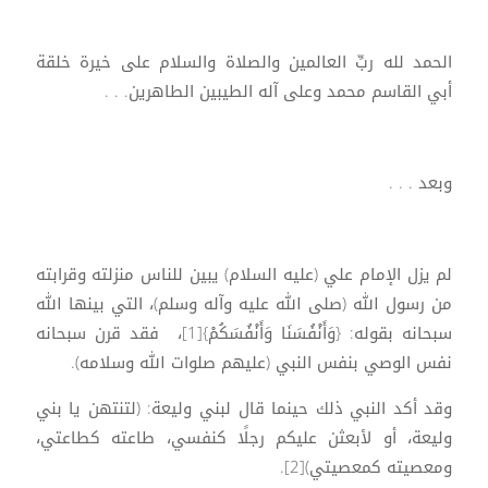
الحمد لله ربِّ العالمين والصلاة والسلام على خيرة خلقة
أبي القاسم محمد وعلى آله الطيبين الطاهرين. . .
وبعد . . .
لم يزل الإمام علي (عليه السلام) يبين للناس منزلته وقرابته
من رسول الله (صلى الله عليه وآله وسلم)، التي بينها الله
سبحانه بقوله: {وَأَنْفُسَنَا وَأَنْفُسَكُمْ}[1]، فقد قرن سبحانه
نفس الوصي بنفس النبي (عليهم صلوات الله وسلامه).
وقد أكد النبي ذلك حينما قال لبني وليعة: (لتنتهن يا بني
وليعة، أو لأبعثن عليكم رجلًا كنفسي، طاعته كطاعتي،
ومعصيته كمعصيتي)[2].