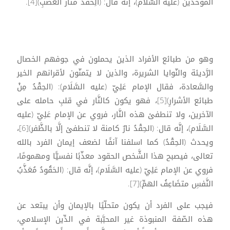
الموحّدين (عليه السَّلَام)، إنَّه قال: (الِحقْدُ مَثَار الغَضَبِ)[4].
وهو من طبائع الأفراد الذين يحملون في جوفهم الخصال
الرَّديئة والنّوايا الشريرة، والذين لا يتمنّون لأقرانهم الخير
والسَّعادة، فقال الإمام عَلِيّ (عليه السَّلَام): (الحِقْدُ مِنْ
طبائع الأشرارِ)[5]، فهو يكون كالنَّار في قلبِ حامله على
الآخرين، ولا تنطفئ هذه النَّار، فروي عن الإمام عَلِيّ (عليه
السَّلَام)، إنَّه قال: (الحِقْدُ نارٌ كامنة لا تنطفئ إلَّا بالظَّفر)[6]،
ويحدث (الحِقْدُ) كما اسلفنا آنفًا لضعف إيمان الفرد بالله
تعالى، فيصبح هذا الشَّخص الحقود معذّبًا نفسيًّا ومهمومًا،
فروي عن الإمام عَلِيّ (عليه السَّلَام)، إنَّه قال: (الحَقُودُ مُعَذَّبُ
النَّفسِ متضَاعِفُ الهمِّ)[7].
فيجب على الفرد أن يكون متحلّيًا بالإيمان وأن يبتعد عن
هذه الصّفة المنبوذة غير المحبَّبة في الدِّين الإسلامي،