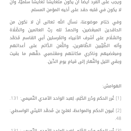
ويجب على الفرد أيضاً أن يكون متَّعايشًا تعايشًا سلميًّا، وأن
لا يكون في قلبه حقد على أخيه المؤمن المسلم.
وفي ختام موضوعنا، نسأل الله تعالى أن لا نكون من
الحاقدين المبغضين، والحمدُ لله ربِّ العالمين والصَّلَاة
والسَّلَام على أشرف الأنبياء والمُرسلين أبي القاسم مُحَمَّد
وآله الطَّيِّبين الطَّاهرين، واللَّعن الدَّائم على أعدائهم
ومبغضيهم وناكري مكانتهم ومغتصبي حقِّهم ما بقيت
وبقي الليل والنَّهار إلى قيامِ يومِ الدِّين.
الهوامش:
[1] غُرر الحكم ودُرر الكَلِم، لِعبد الواحد الآمدي التّميمي: 131.
[2] عُيون الحكم والمواعظ، لعليّ بن مُحمَّد الليثي الواسطي:
48.
[3] غُرر الحكم ودُرر الكَلِم، لِعبد الواحد الآمدي التّميمي: 131.