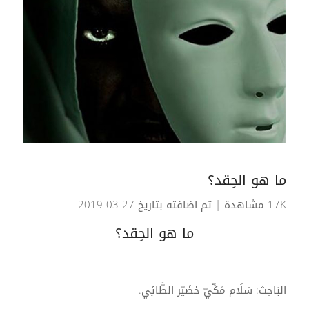
ما هو الحِقد؟
17K مشاهدة
| تم اضافته بتاريخ 27-03-2019
ما هو الحِقد؟
البَاحِث: سَلَام مَكِّيّ خضَيّر الطَّائِي.