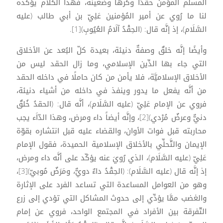
المسلم المؤمن حقدًا وكرهًا وضغينة، فهذا الكلام يؤكّده
لنا ما رُوي عن أمير المُؤمنين عَلِيّ بن أبي طالب (عليه
السَّلَام)، إذ إنَّه قال: (الحِقْدُ آلَامُ العُيُوبِ)[1].
وأيضًا إنَّه خلقٌ وصفةٌ دنيئة، بعيدة كلّ البُعد عن الأخلاق
التي جاء بها الدِّين الإسلامي، وما زال الحقد ليس من
الأخلاق الإسلاميَّة، فلا يأمن من كان حاملًا في داخله الحقد
من أنَّه يفعل ما يدور وينفذ في داخله من أشياء دنيئة،
فروي عن الإمام عَلِيّ (عليه السَّلَام)، أنَّه قال: (الحقدُ خُلقٌ
دنيٌّ وعرضٌ مُرْدي)[2]، وإنَّه أيضاً داء ومرض، وهذا الدّاَء يجب
محاربته قبل فوات الأوان، والقضاء عليه قبل انتشاره بقوّة
الإيمان والتَّحلِّي بالأخلاق الإسلامية الحميدة، فقول الإمام
عَلِيّ (عليه السَّلَام)، الذي رُويَ عنه يؤكّد على أنَّه داء ومرض،
إذ إنَّه قال (عليه السَّلَام): (الحِقْدُ داءٌ دويٌّ، ومَرَضٌ مُوبيّ)[3]،
وهو من العوامل المساعدة التي تساعد الفرد على الإثارة
والغضب ممَّا يؤدِّي إلى حدوث المشاكل التي تؤدي إلى زرع
التّفرقة بين الأفراد في المجتمع الواحد، فروي عن إمام