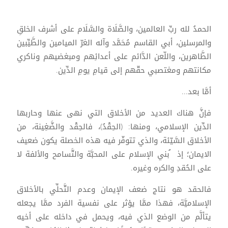
الحمدُ لله ربِّ العالمين، والصَّلَاة والسَّلَام على أشرف الخلقِ
والمرسلين، أبي القاسم مُحَمَّد وآله الغرّ الميامين والطَّيِّبين
الطَّاهرين، واللّعن الدَّائم على أعدائِهم ومبغضيهم وناكري
مكانتهم ومغتصبي حقّهم إلى قيامِ يومِ الدِّين.
أمَّا بعد...
فإنَّ هناك العديد من الأخلاق التي نهى عنها وحاربها
الدِّين الإسلامي، ومنها: (الحِقْدُ)، فالحِقْد والضَّغِينة، من
الأخلاق السَّيّئة، والذي تتوفّر فيه هذه الخصلة يكون ضعيف
الايمان؛ إذ ُبني الإسلام على المحبَّة والتَّسامح والألفة لا
على الحُقدِ والكره وغيره.
فالحقد هو نتاج ضعف الإيمان وعدم التَّحلِّي بالأخلاق
الإسلاميَّة، فهذا ممَّا يؤثر على نفسية الفرد ممَّا يجعله
يتألَّم من الوضع الذي فيه، ويحمل في داخله على أخيه