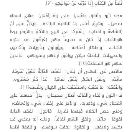
ثَمَناً مِنَ الكِتَابِ إِذَا حُرِّفَ عَنْ مَوَاضِعِهِ »[9].
فجاء (أبور وأنفق واغْلى) على زنة (أفْعَل) وهي اسماء
تفضيل، وسُبِقَ أغلى بلا النافية الزائدة. ويدلُّ على أنً
(السًلعة والكتاب) إشتركا في البيع والأكثر والأوفر بيعاً
هوالكتاب إذا كان به تحريفاً فهم يُعْرَضُون عند تلاوة
الكتاب، وإظهار أحكامه، ويؤّولون بتأويلات وأكاذيب
والتخييلات الباطلة مـِمّـَن يوافق اّراءَهم وقلوبَهم، فالدين
عنهم هو المصلحة[10].
فالأصل في المعنى أن يُقال: نَفَقَت الدَّابًةُ تنفٌقٌ نٌفٌوقا،
ماتًتْ، ونفق السِّعْر يَنْفُقُ نَفاقا: غذا كَثُر مُشتَروه.
والنًفَقَة: ماانفَقْتَ واستَنْفَقْتَ على العِيال ونَفْسَك[11].
فـ «النون والفاء والقاف أصلان صحيحان، يدلُّ أحدهما على
انقطاع شيء وذهابه، والآخر على إخفاء شيء وإغماضه،
ومتى حصل الكلام فيهما تقاربا. فالاول: نفقت الدابة
نفوقا: ماتت. ونفق السِّعر نفاقاً، وذلك أنه يمضي فلا
يكسد ولايقف. وانفقوا: نفقت سوقهم. والنفقة لأنها