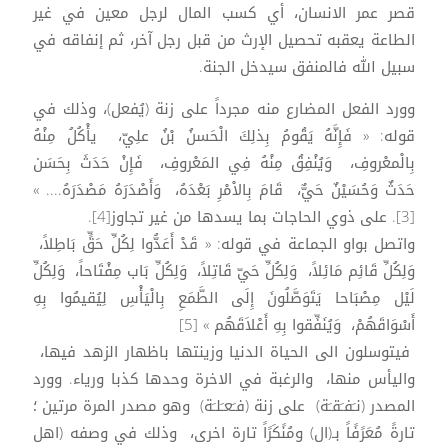
قصر عمر الانسان، أي كسب المال لرجل معين في غير
الطاعة يعقبه تحصيل الإرث من قبل رجل آخر، ثم إنفاقه في
سبيل الله فالمنفق سيدخل الجنة.
وورد الفعل المضارع منه مجرداً على زنة (يُفعل)، وذلك في
قوله: « فَإِنَّهُ يَقُومُ بِذلِكَ الْحَسنُ بْنُ علِيّ، يأْكُلُ مِنْهُ
بِالْمعْروفِ، وَيُنْفِقُ مِنْهُ فِي المَعْروفِ، فَإِنْ حَدَثَ بِحَسَن
حَدَثٌ وَحُسَيْنٌ حَيٌّ، قَامَ بِالاْمْرِ بَعْدَهُ، وَأَصْدَرَهُ مَصْدَرَهُ.... »
[3]. على ذوي الحاجات بما يسدها من غير تجاوز[4].
واتصل بواو الجماعة في قوله: « قَدْ أَعَدُّوا لِكُلِّ حَقٍّ بَاطِلاً،
وَلِكُلِّ قَائِم مَائِلاً، وَلِكُلِّ حَيّ قَاتِلاً، وَلِكُلِّ بَاب مِفْتَاحاً، وَلِكُلِّ
لَيْل مِصْبَاحا يَتَوَصَّلُونَ إِلَى الطَّمَعِ بِالْيَأْسِ لِيُقيمُوا بِهِ
أَسْوَاقَهُمْ، وَيُنَفِّقوا بِهِ أَعْلاَقَهُم » [5]
فيتوسلون الى الحياة الدنيا وزينتها باظهار الزهد فيها،
واليأس منها، والرغبة في الاخرة وحدها كذبا ورياء. وورد
المصدر (نـَفـَقـَة) على زنة (فـَعـَلـَة) وهو مصدر المرة مرتين ؛
تارةً مُعَرًفًاً بـ(ال) ومُنًكَرًاً تارة اخرى، وذلك في وصفه (اهل