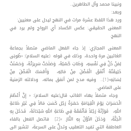
ونبينا محمد وآل الطاهرين..
وبعد:
ورد هذا اللفظ عشرة مرات في النهج ليدل على معنيين:
المعنى الحقيقي: عكس الكساد أي الرواج ولم يرد في
النهج.
المعنى المجازي: إذ جاء الفعل الماضي متصلاً بجماعة
الغائبين مرة واحدة، وذلك في قوله (عليه السلام): «طُوبَى
لِمَنْ ذَلَّ فِي نَفْسِهِ، وَطَابَ كَسْبُهُ، وَصَلَحَتْ سَرِيرَتُهُ، وَحَسُنَتْ
خَلِيقَتُهُ أَنْفَقَ الْفَضْلَ مِنْ مَالِهِ، وَأَمْسَكَ الْفَضْلَ مِنْ
لِسَانِهِ»[1].. وفيه مدح لمن أنفق بماله، ودلالته الزمنية
على الماضي.
وجاء متصلاً بهاء الغائب قال(عليه السلام): « إِنَّ أَعْظَمَ
الْحَسَرَاتِ يَوْمَ الْقِيَامَةِ حَسْرَةُ رَجُل كَسَبَ مَالاً فِي غَيْرِ طَاعَةِ
اللهِ، فَوَرَّثَهُ رَجُلاً فَأنْفَقَهُ فِي طَاعَةِ اللهِ سُبْحَانَهُ، فَدَخَلَ بِهِ
الْجَنَّةَ، وَدَخَلَ الاْوَّلُ بِهِ النَّارَ. »[2] فاتصل الفعل بالفاء
العاطفة التي تفيد التعقيب وتدلُّ على السرعة، لتشير الى