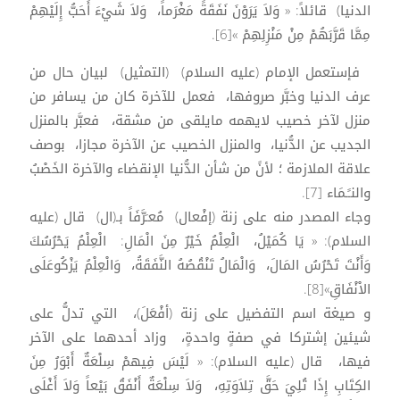
الدنيا) قائلاً: « وَلاَ يَرَوْنَ نَفَقَةً مَغْرَماً، وَلاَ شَيْءَ أَحَبُّ إِلَيْهِمْ
مِمَّا قَرَّبَهُمْ مِنْ مَنْزِلِهِمْ »[6].
فإستعمل الإمام (عليه السلام) (التمثيل) لبيان حال من
عرف الدنيا وخبَّر صروفها، فعمل للآخرة كان من يسافر من
منزل لآخر خصيب لايهمه مايلقى من مشقة، فعبَّر بالمنزل
الجديب عن الدُّنيا، والمنزل الخصيب عن الآخرة مجازا، بوصف
علاقة الملازمة ؛ لأنً من شأن الدُّنيا الإنقضاء والآخرة الخَصْبُ
والنـًـمَاء [7].
وجاء المصدر منه على زنة (إفْعال) مُعـَرَّفَاً بـ(ال) قال (عليه
السلام): « يَا كُمَيْلُ، الْعِلْمُ خَيْرٌ مِنَ الْمَالِ: الْعِلْمُ يَحْرُسُكَ
وَأَنْتَ تَحْرُسُ المَالَ، وَالْمَالُ تَنْقُصُهُ النَّفَقَةُ، وَالْعِلْمُ يَزْكُوعَلَى
الاْنْفَاقِ»[8].
و صيغة اسم التفضيل على زنة (أفْعَلَ)، التي تدلُّ على
شيئين إشتركا في صفةٍ واحدةٍ، وزاد أحدهما على الآخر
فيها، قال (عليه السلام): « لَيْسَ فِيهمْ سِلْعَةٌ أَبْوَرُ مِنَ
الكِتَابِ إِذَا تُلِيَ حَقَّ تِلاَوَتِهِ، وَلاَ سِلْعَةٌ أَنْفَقُ بَيْعاً وَلاَ أَغْلَى