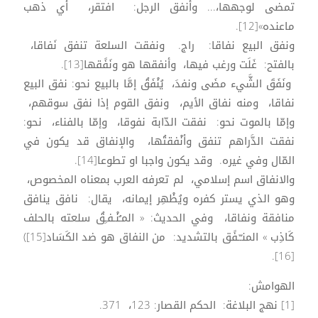
تمضى لوجهها،... وأنفق الرجل: افتقر، أي ذهب
ماعنده»[12].
ونفق البيع نفاقا: راج. ونفقت السلعة تنفق نَفاقا،
بالفتح: غَلَت ورغب فيها، وأنفقها هو ونَفًقها[13].
ونَفَقَ الشَّيء مضَى ونفدَ، يُنْفَقُ إمَّا بالبيع نحو: نفق البيع
نفاقا، ومنه نفاق الأيم، ونفق القوم إذا نفق سوقهم،
وإمّا بالموت نحو: نفقت الدّابة نفوقا، وإمّا بالفناء، نحو:
نفقت الدَّراهم تنفق وأنْفقتُها، والإنفاق قد يكون في
المّال وفي غيره. وقد يكون واجبا او تطوعا[14].
والانفاق اسم إسلامي، لم تعرفه العرب بمعناه المخصوص،
وهو الذي يستر كفره ويُظْهِر إيمانه، يقال: نافق ينافق
منافقة ونفاقا، وفي الحديث: « المـُنْـفـِقُ سلعته بالحلف
كَاذِب » المنـّـفًق بالتشديد: من النفاق هو ضد الكَسَاد[15])
[16].
الهوامش:
[1] نهج البلاغة: الحكم القصار: 123، 371.