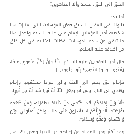
الخلق إلى الحق، محمد وآله الطاهرين))
أما بعد:
تناولنا في المقال السابق بعض المؤهلات التي امتازت بها
شخصية أمير المؤمنين الإمام علي عليه السلام ونكمل هنا
ما تبقى من هذه المؤهلات، فكانت المثالية في كل خلق
من أخلاقه عليه السلام.
قال أمير المؤمنين عليه السلام: «أَلاَ وَإِنَّ لِكُلِّ مَأمُومٍ إِمَامًا،
يَقْتَدِي بِهِ، وَيَسْتَضِيءُ بِنُورِ عِلْمِهِ»[1].
فإمام حق يدعو الى الجنة وإلى صراط مستقيم، وإمام
يهدي الى النار، ﴿وَمَن لَّمْ يَجْعَلِ اللهُ لَهُ نُورًا فَمَا لَهُ مِن نُّورٍ﴾.
«أَلاَ وَإِنَّ إِمَامَكُمْ قَدِ اكْتَفَى مِنْ دُنْيَاهُ بِطِمْرَيْهِ، وَمِنْ طُعْمِهِ
بِقُرْصَيْهِ، أَلاَ وَإِنَّكُمْ لاَ تَقْدِرُونَ عَلَى ذلِكَ، وَلكِنْ أَعِينُوني بِوَرَع
وَاجْتِهَادٍ، وَعِفَّةٍ وَسَدَادٍ».
وقد أكثر وكرر المقالة عن إعراضه عن الدنيا ومغرياتها في