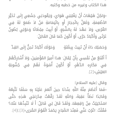
هذا الكتاب وغيره من خطبه وكتبه.
«وَلكِنْ هَيْهَاتَ أَنْ يَغْلِبَنِي هَوَايَ، وَيَقُودَنِي جَشَعِي إِلَى تَخَيُّرِ
الأطْعِمَةِ، وَلَعَلَّ بِالْحِجَازِ أَوِ بِالْيَمَامَةِ مَنْ لاَ طَمَعَ لَهُ فِي
القُرْصِ، وَلاَ عَهْدَ لَهُ بِالشِّبَعِ، أَوْ أَبِيتَ مِبْطَانًا وَحَوْلِي بُطُونٌ
غَرْثَى وَأَكْبَادٌ حَرَّى، أَوْ أَكُونَ كَمَا قَالَ القَائِلُ:
وَحَسْبُكَ دَاءً أَنْ تَبِيتَ بِبِطْنَةٍ وَحَوْلَكَ أَكْبَادٌ تَحِنُّ إِلَى القِدِّ
أَ أَقْنَعُ مِنْ نَفْسِي بِأَنْ يُقَالَ: هذا أَمِيرُ المُؤْمِنِينَ، وَلاَ أُشَارِكُهُمْ
فِي مَكَارِهِ الدَّهْرِ، أَوْ أَكُونَ أُسْوَةً لَهُمْ فِي جُشُوبَةِ
العَيْشِ»[2].
وقال (عليه السلام):
«فَمَا أَعْظَمَ مِنَّةَ اللَّهِ عِنْدَنَا حِينَ أَنْعَمَ عَلَيْنَا بِهِ سَلَفًا نَتَّبِعُهُ
وَقَائِدًا نَطَأُ عَقِبَهُ، وَاللهِ لَقَدْ رَقَّعْتُ مِدْرَعَتِي هَذِهِ حَتَّى
اسْتَحْيَيْتُ مِنْ رَاقِعِهَا، وَلَقَدْ قَالَ لِي قَائِلٌ: أَ لَا تَنْبِذُهَا عَنْكَ؟
فَقُلْتُ: اغْرُبْ عَنِّي فَعِنْدَ الصَّبَاحِ يَحْمَدُ الْقَوْمُ السُّرَى»[3].)[4].