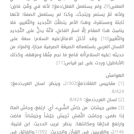
المعنى[9]، ولم يستعمل الفعل(دمغ)؛ لأنه في وقْتٍ مَاضٍ؛
ولأنه لَمْ يَستمر ويَتجدَّد، وكذا لم يستعمل الصفة؛ لأنها
ثابتة ومستقرة، وهذا الأمر يتطلَّبُ التَّجديد والتَّغيير، فلا
يناسِبُ هذا المقام إلَّا اسمُ الفاعلِ، لأنَّهُ يدلُّ على التَّجديدِ
والتَّغييرِ[10]. وقد أدْخَلَ الامامُ(عليه السلام) سعة على
اللسان العربي باستعماله الصيغة الصرفية مجازا، وَالمرَاد من
حديثه (عليه السلام)أَنه قامع مَا نجم مِنْهَا ومزهقه، وكذلك
(الأباطيل) وردت على غير قياس[11].
الهوامش:
[1] مقاييس اللغة(دَمَغَ)2/302، وينظر: لسان العرب(دمغ):
8/424.
[2] لسان العرب(دمغ): 8/424.
[3] معنى جيشاتِ: من جَاشَ الشَّيء، أي: ارتفعَ، وجاشَ الماءُ
إذا طمى، وجاشتِ النَّفسُ تَجِيش جَيْشاً وجَيَشاناً: فاضت
وارتفعَ قدرُهَا ومكانتها). ينظر: غريب الحديث: ابن قتيبة:
2/146، والغريبين في القرآن والحديث: 1/392،والفائق في