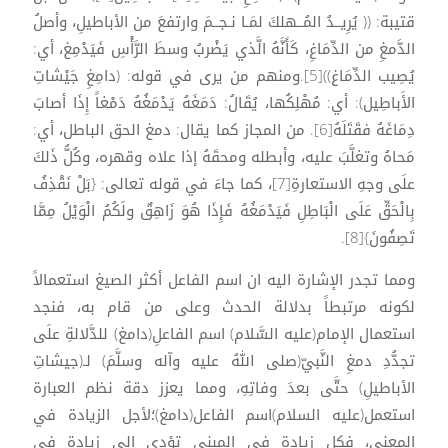
قتيبة: (( يُرِيــدُ المُــهلكَ لمَـا نـجــمَ وارتفعَ من الأباطيلِ، وأصلُ
الدَّمغِ من الدِّمَاغِ، كَأَنَّهُ الَّذي يَضْربُ وسطَ الرَّأْسِ فَيَدْمِغ، أي:
يُصِيب الدِّمَاغ))[5].ومنهم من يرى في قوله: (دامِغِ جَيْشاتِ
الأَباطِيل): أي: مُهْلِكُها، يُقَالُ: دَمَغَهُ يَدْمَغُهُ دَمْغاً إِذَا أصابَ
دِمَاغَهُ فقَتَلَهُ[6]. من المجاز كما يقال: دمغ الحق الباطل، أي:
مَحاهُ وتغلَّبَ عليه، وأبطله ومحقَهُ إذا علاه وقهره، وكُلُّ ذَلكَ
علَى وجهِ الاستعارةِ[7]، كما جاءَ في قوله تعالى: {بَلْ نَقْذِفُ
بِالْحَقِّ عَلَى الْبَاطِلِ فَيَدْمَغُهُ فَإِذَا هُوَ زَاهِقٌ ولَكُمُ الْوَيْلُ مِمَّا
تَصِفُونَ}[8].
ومما تجدر الإشارة اليه ان اسم الفاعل أكثر الصيغ استعمالاً
لكونه مرتبطاً بدلالة الحدث وعلى من قام به، فنجد
استعمال الإمام(عليه السَّلام) اسم الفاعلِ(دامغ) للدَّلالةِ علَى
تجدُّدِ دمغِ النَّبيّ(صلى اللهُ عليه وآله وسلَّمَ) لـ(جيشاتِ
الأباطيلِ) حتَّى بعدَ وفاتِهِ، ومما يعزز دقة نظم العبارة
استعمل(عليه السلام)اسم الفاعل(دامغ)؛لأجل الزيادة في
المعنى، فكل زيادة في المبنى تؤدي الى زيادة في