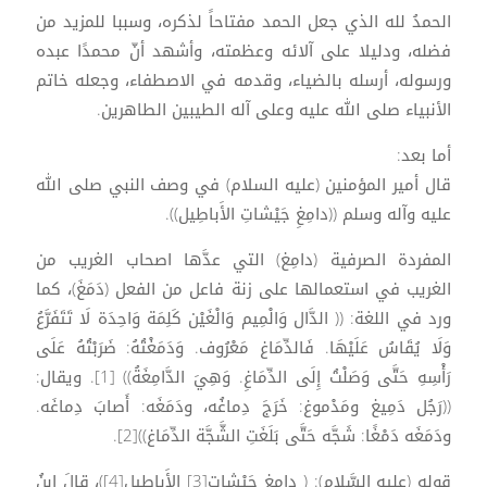
الحمدُ لله الذي جعل الحمد مفتاحاً لذكره، وسببا للمزيد من
فضله، ودليلا على آلائه وعظمته، وأشهد أنّ محمدًا عبده
ورسوله، أرسله بالضياء، وقدمه في الاصطفاء، وجعله خاتم
الأنبياء صلى الله عليه وعلى آله الطيبين الطاهرين.
أما بعد:
قال أمير المؤمنين (عليه السلام) في وصف النبي صلى الله
عليه وآله وسلم ((دامِغِ جَيْشاتِ الأَباطِيل)).
المفردة الصرفية (دامِغ) التي عدَّها اصحاب الغريب من
الغريب في استعمالها على زنة فاعل من الفعل (دَمَغَ)، كما
ورد في اللغة: (( الدَّال وَالْمِيم وَالْغَيْن كَلِمَة وَاحِدَة لَا تَتَفَرَّعُ
وَلَا يُقَاسُ عَلَيْهَا. فَالدِّمَاغ مَعْرُوف. وَدَمَغْتُهُ: ضَرَبْتُهُ عَلَى
رَأْسِهِ حَتَّى وَصَلْتُ إِلَى الدِّمَاغِ. وَهِيَ الدَّامِغَةُ)) [1]. ويقال:
((رَجُل دَمِيغ ومَدْموغ: خَرَجَ دِماغُه، ودَمَغَه: أَصابَ دِماغَه.
ودَمَغَه دَمْغًا: شَجَّه حَتَّى بَلَغَتِ الشَّجَّة الدِّمَاغ))[2].
قوله (عليه السَّلام): ( دامِغِ جَيْشاتِ[3] الأَباطِيل[4])، قالَ ابنُ