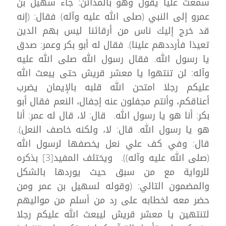
سمعت عليا يقول وهو بالمدائن: جاء سهيل بن
عمرو إلى النبي (صلى الله عليه وآله) فقال: (إنه
قد خرج إليك ناس من أرقائنا ليس بهم الدين
تعيذا فأرددهم علينا). فقال له أبو بكر وعمر: صدق
يا رسول الله. فقال رسول الله صلى الله عليه
وآله: لن تنتهوا يا معشر قريش حتى يبعث الله
عليكم رجلا امتحن الله قلبه بالإيمان يضرب
أعناقكم، وأنتم مجفلون عنه إجفال، النعم فقال أبو
بكر: أنا هو يا رسول الله. قال: لا، قال له عمر: أنا
هو يا رسول الله. قال: لا، ولكنه خاصف النعل).
قال: وفي كف علي نعل يخصفها لرسول الله
(صلى الله عليه وآله)). ويختلف المفيد[3] بذكره
للرواية مع من سبق حيث يوردها بالشكل
والمضمون التالي: (وقوله لسهيل بن عمر ومن
حضر معه لخطابه على رد من أسلم من مواليهم
لتنتهين يا معشر قريش ليبعث الله عليكم رجلا