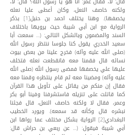
قال: لا، فقال عمر: أنا هو يا رسول الله؟ قال: لا،
ولكنه خاصف النعل، وكان أعطى عليا نعله
يخصفها). وهنا يختلف احمد بن حنبل[1] بذكر
الرواية مع ابن أبي شيبة حيث يرويها باختلاف
السند والمضمون وبالشكل التالي: (... سمعت أبا
سعيد الخدري يقول كنا جلوسا ننتظر رسول الله
(صلى الله عليه وآله) فخرج علينا من بعض بيوت
نسائه قال فقمنا معه فانقطعت نعله فتخلف
عليها علي يخصفها فمضى رسول الله (صلى الله
عليه وآله) ومضينا معه ثم قام ينتظره وقمنا معه
فقال إن منكم من يقاتل على تأويل هذا القرآن
كما قاتلت على تنزيله فاستشرفنا وفينا أبو بكر
وعمر، فقال لا ولكنه خاصف النعل، قال فجئنا
نبشره قال وكأنه قد سمعه). ويورد الخطيب
البغدادي[2] الرواية بشكل مختلف عما رواها ابن
أبي شيبة فيقول: (... عن ربعي بن حراش قال: