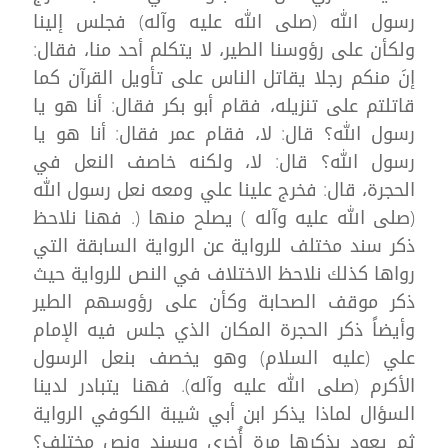
رسول الله (صلى الله عليه وآله) فجلس إلينا
ولكأن على رؤوسنا الطير، لا يتكلم أحد منا، فقال:
إنَ منكم رجلا يقاتل الناس على تأويل القرآن كما
قاتلتم على تنزيله، فقام أبو بكر فقال: أنا هو يا
رسول الله؟ قال: لا، فقام عمر فقال: أنا هو يا
رسول الله؟ قال: لا، ولكنه خاصف النعل في
الحجرة، قال: فخرج علينا علي ومعه نعل رسول الله
(صلى الله عليه وآله ) يصلح منها (. فهنا نلاحظ
ذكر سند مختلف للرواية عن الرواية السابقة التي
رواها كذلك نلاحظ الاختلاف في النص للرواية حيث
ذكر موقف الصحابة وكأن على رؤوسهم الطير
وأيضاً ذكر الحجرة المكان الذي جلس فيه الإمام
علي (عليه السلام) وهو يخصف بنعل الرسول
الأكرم (صلى الله عليه وآله). فهنا يتبادر لدينا
السؤال لماذا يذكر ابن أبي شيبة الكوفي الرواية
ثم يعود بذكرها مرة أُخرى وبسند ونص مختلف؟