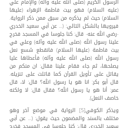
الرسول الكريم (صلى الله عليه وآله) والإمام علي
(عليه السلام) فهو بيت فاطمة الزهراء (عليها
السلام) حيث لم يذكره من سبق ممن ذكر الرواية.
فيرويها بالشكل التالي: (... عن أبي سعيد الخدري
-رضي الله عنه- قال: كنا جلوسا في المسجد فخرج
علينا رسول الله (صلى الله عليه وآله) وعلي في
بيت فاطمة (عليها السلام) فانقطع شسع نعل
رسول الله (صلى الله عليه وآله) فأعطاها عليا
يصلحها، ثم جاء فقام علينا فقال: ان منكم من
يقاتل على تأويل القرآن كما قاتلت على تنزيله.
قال أبو بكر: انا هو يا رسول الله؟ قال: لا، قال
عمر: أنا هو يا رسول الله؟ فقال قال: لا ولكنه
خاصف النعل).
ويذكر الكوفي[5] الرواية في موضع آخر وهو
مختلف بالسند والمضمون حيث يقول: (... عن أبي
سعيد الخدري قال: كنا جلوسا في المسجد فخرج