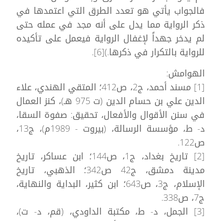
فالجواب يأتي هو تعدد الطرق التي اعتمدها في
ذكر الرواية مما يدل على أنه مجد في عمله حتى
لم يدخر جهداً لإغفال الرواية فيعمل على تأكيده
للرواية بالتكرار في ذكرها.)[6].
الهوامش:
[1] مسند أحمد، ج2، ص412؛ المتقي الهندي، علاء
الدين علي بن حسام الدين (ت 975 هـ)، كنز العمال
في سنن الأقوال والأفعال، تحقيق: صفوة السقا،
د- ط، مؤسسة الرسالة، (بيروت - 1989م)، ج13،
ص122.
[2] تاريخ بغداد، ج1، ص144؛ ابن عساكر، تاريخ
مدينة دمشق، ج42 ص342؛ الذهبي، تاريخ
الإسلام، ج3، ص643؛ ابن كثير، البداية والنهاية،
ج7، ص338.
[3] الجمل، د- ط، مكتبة الداودي، (قم، د- ت)،