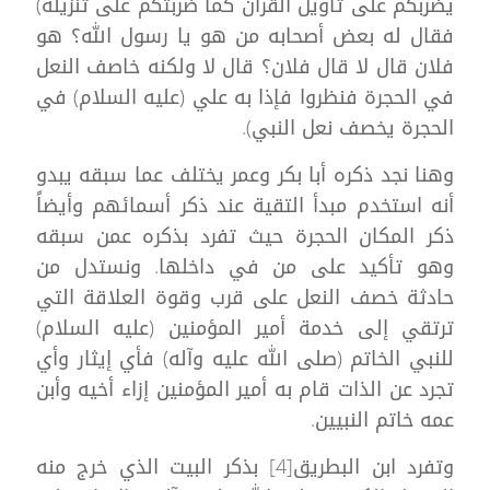
يضربكم على تأويل القرآن كما ضربتكم على تنزيله)
فقال له بعض أصحابه من هو يا رسول الله؟ هو
فلان قال لا قال فلان؟ قال لا ولكنه خاصف النعل
في الحجرة فنظروا فإذا به علي (عليه السلام) في
الحجرة يخصف نعل النبي).
وهنا نجد ذكره أبا بكر وعمر يختلف عما سبقه يبدو
أنه استخدم مبدأ التقية عند ذكر أسمائهم وأيضاً
ذكر المكان الحجرة حيث تفرد بذكره عمن سبقه
وهو تأكيد على من في داخلها. ونستدل من
حادثة خصف النعل على قرب وقوة العلاقة التي
ترتقي إلى خدمة أمير المؤمنين (عليه السلام)
للنبي الخاتم (صلى الله عليه وآله) فأي إيثار وأي
تجرد عن الذات قام به أمير المؤمنين إزاء أخيه وأبن
عمه خاتم النبيين.
وتفرد ابن البطريق[4] بذكر البيت الذي خرج منه