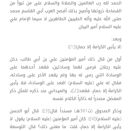
الحمد لله رب العالمين والصلاة والسلام على من تبوأ من
الفصاحة ذروتها وأصبح بذلك أفصح العرب أبي القاسم محمد
صلى الله عليه وآله الطيبين الطاهرين لا سيما الإمام علي
عليه السلام أمير البيان.
وبعد:
(لا يأبى الكرامة إلا حمار)([1])
أول من قال ذلك أمير المؤمنين علي بن أبي طالب، دخل
عليه رجلان فرمى لهما وسادتين، فقعد أحدهما على
الوسادة التي رمى له بها ولم يقعد الآخر على وسادته،
فقال له علي (عليه السلام): اقعد على الوسادة، فلا يأبى
الكرامة إلا حمار، فقعد([2])، والميداني عند ذكره للمثل ذكر
المفضل مصدراً له ذاكراً الكلام نفسه.
وذكر الصدوق (ت381هـ) مسنداً قال([3]): قال أبو الحسن
(عليه السلام)([4]): كان أمير المؤمنين (عليه السلام) يقول: لا
يأبى الكرامة إلا حمار، قلت: ما معنى ذلك؟ قال: التوسعة