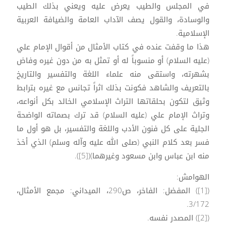
في المجلس والطيب يعرض عليه ويعني بذلك الطيب
والوسادة، والقول يصف الآداب العامة والضيافة العربية
الإسلامية.
هذا ما وقفت عنده في كتاب الأمثال من أقوال الإمام علي
(عليه السلام) أو منسوباً له أو تمثل به من دون غيره وفاض
بشهرته، واستقى منه علماء اللغة والتفسير والتاريخ
بالتعريف والشاهد فكونت بذلك اثراً تجانس مع غيره بترابط
وثيق لتكون بحلقاتها التراث الإسلامي الخالد بكل أنواعه،
وتراث الإمام علي (عليه السلام) قد ترك بصماته الواضحة
الجلية على كل فنون الأدب واللغة والتفسير، بل هو أول ما
فسر بعد كلام النبي (صلى الله عليه وآله وسلم) الذي أخذ
منه ابن عباس وابن مسعود وغيرهما)([5]).
الهوامش:
([1]) المفضل: الفاخر، ص290، الميداني: مجمع الأمثال،
3/172.
([2]) المصدر نفسه.