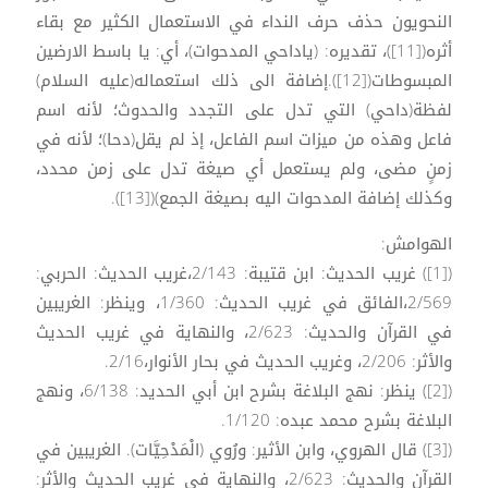
النحويون حذف حرف النداء في الاستعمال الكثير مع بقاء
أثره([11])، تقديره: (ياداحي المدحوات)، أي: يا باسط الارضين
المبسوطات([12]).إضافة الى ذلك استعماله(عليه السلام)
لفظة(داحي) التي تدل على التجدد والحدوث؛ لأنه اسم
فاعل وهذه من ميزات اسم الفاعل، إذ لم يقل(دحا)؛ لأنه في
زمنٍ مضى، ولم يستعمل أي صيغة تدل على زمن محدد،
وكذلك إضافة المدحوات اليه بصيغة الجمع)([13]).
الهوامش:
([1]) غريب الحديث: ابن قتيبة: 2/143،غريب الحديث: الحربي:
2/569،الفائق في غريب الحديث: 1/360، وينظر: الغريبين
في القرآن والحديث: 2/623، والنهاية في غريب الحديث
والأثر: 2/206، وغريب الحديث في بحار الأنوار،2/16.
([2]) ينظر: نهج البلاغة بشرح ابن أبي الحديد: 6/138، ونهج
البلاغة بشرح محمد عبده: 1/120.
([3]) قال الهروي، وابن الأثير: ورُوي (الْمَدْحِيَّات). الغريبين في
القرآن والحديث: 2/623، والنهاية في غريب الحديث والأثر: