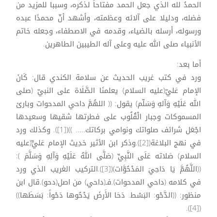
الحمدُ لله الذي جعل الحمد مفتاحاً لذكره، وسببا للمزيد من
فضله، ودليلا على آلائه وعظمته، وأشهد أنّ محمدًا عبده
ورسوله، أرسله بالضياء، وقدمه في الاصطفاء، وجعله خاتم
الأنبياء صلى الله عليه وعلى آله الطيبين الطاهرين.
أما بعد:
ورد في كتب غريب الحديث عن سلامة الكندي قال: كَانَ
الإمام عَليّ(عليه السلام) يعلمنَا الصَّلَاة على النبيّ (صلى
الله عَلَيْهِ وَآلهِ وَسَلّم) يقول: (( اللهُمَّ داحي المدحوات وبارئ
المسموكات وجبار الْقُلُوب على فطرتها شقيها وسعيدها
اجْعَل شرائف صلواتك ونوامي بركاتك..... ))([1]). وكذلك ورد
في نهج البلاغة([2]).وذكر ابن الأثير حَدِيث الإمام عَليٍّ(عليه
السلام) صَلاته عَلَى النَّبِيِّ (صَلَّى اللهُ عَلَيْهِ وَآلِهِ وَسَلَّمَ ):
((اللَّهُمَّ يَا دَاحِيَ المَدْحُوَّات)([3]).التركيب الغريب الذي ورد
في كلامه (داحي المدحوات).فـ(داحي) من اصل(دحو).قال ابن
منظور: ((الدَّحْو: البَسْط. دَحَا الأَرضَ يَدْحُوها دَحْواً: بَسَطَها))
([4]).