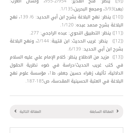
([9]) ينظر: فتح القدير: 2/954-955، ولسان العرب:
(بعد)3/93، ومجمع البحرين،1/135.
([10]) ينظر: نهج البلاغة بشرح ابن أبي الحديد: 6/ 139، نهج
البلاغة بشرح محمد عبده: 1/120.
([11]) ينظر: التطبيق النحوي: عبده الراجحي: 277.
([12]) ينظر: غريب الحديث: ابن قتيبة: 2/144، ونهج البلاغة
بشرح ابن أبي الحديد: 6/139.
([13]) مزيد من الاطلاع ينظر: كلام الإمام علي عليه السلام
في كتب غريب الحديث/دراسة في ضوء نظرية الحقول
الدلالية، تأليف زهراء حسين جعفر، ط1، مؤسسة علوم نهج
البلاغة في العتبة الحسينية المقدسة، ص185-187.
المقالة السابقة
المقالة التالية