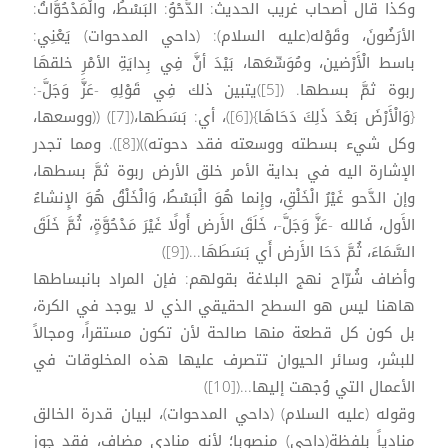
وكذا قال أصحاب غريب الحديث: الدَّحْوُ: البَسْطُ، والْمَدْحُوَّاتُ:
الأرَضُونَ، وقَوْله(عليه السلام): (داحي المدحوات) يَعْنِي:
باسط الْأَرْضين، ومُوَسِّعَها، بَيْدَ أنَّ فِي بِدايَةِ الأمْرِ خلقهَا
ربوة ثمَّ بسطها. ([5])يتبين ذلك فِي قَوْلِهِ -عَزَّ وَجَلَّ-:
{وَالْأَرْضَ بَعْدَ ذَلِكَ دَحَاهَا}([6])، أي: بَسَطَها،([7]) ((ووسعها،
وكل شيء بسطته ووسعته فقد دحوته))([8]). ومما تجدر
الإشارة اليه في بداية الأمر خلق الأرض ربوة ثمَّ بسطها،
وإن الدَّحو غَيْرُ الْخَلْقِ، وإِنما هُوَ الْبَسْطُ، وَالْخَلْقُ هُوَ الإِنشاءُ
الأَول، فَالله -عَزَّ وَجَلَّ-، خَلَقَ الأَرض أَولًا غَيْرَ مَدْحُوَّةٍ، ثُمَّ خَلَقَ
السَّمَاءَ، ثُمَّ دَحَا الأَرض أَي بَسَطَهَا...([9])
وأضاف شُرّاح نهج البلاغة بقولهم: فإن المراد بانبساطها
هاهنا ليس هو السطح الحقيقي الذي لا يوجد في الكرة،
بل كون كل قطعة منها صالحة لأن تكون مستقراً، ومجالاً
للبشر، وسائر الحيوان تتصرف عليها هذه المخلوقات في
الأعمال التي وُجهت إليها...([10])
وقوله (عليه السلام) (داحي المدحوات)، لبيان قدرة الخالق
منادياً بلفظة(داحي) منصوبا؛ لأنه منادى مضاف، فقد جوز