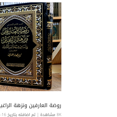
روضة العارفين ونزهة الراغ
8K مشاهدة
| تم اضافته بتاريخ 16-12-2018