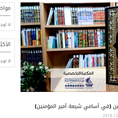
مواض
لا توج
الأكث
لا توج
بين (في أسامي شيعة أمير المؤمنين)