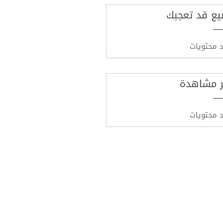
يع قد تعجبك
د محتويات
ر مشاهدة
د محتويات