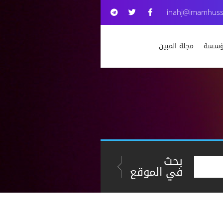
inahj@imamhuss
مؤسسة
مجلة المبين
بحث
في الموقع