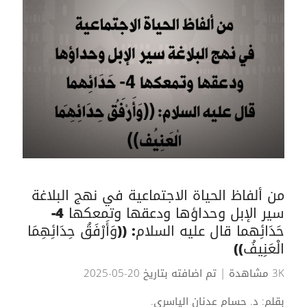
من ألفاظ الحياة الاجتماعية في نهج البلاغة
سير الإبل وحداؤها ودعقها وتمعكها 4-
حَدَائِهما قال عليه السلام: ((وَأَرْفَقُ حِدَائِهِمَا
الْعَنِيفُ))
3K مشاهدة
| تم اضافته بتاريخ 20-05-2025
بقلم: د. حسام عدنان الياسري.