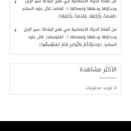
من ألفاظ الحياة الاجتماعية في نهج البلاغة سير الإبل
وحداؤها ودعقها وتمعكها 6- قَمَصَت قال عليه السلام
((قَمَصَتْ بِأَرْجُلِهَا، وَقَنَصَتْ بِأَحْبُلِهَا))
من ألفاظ الحياة الاجتماعية في نهج البلاغة/ سير الإبل
وحداؤها ودعقها وتمعكها 3- اسْتَوسقت: قال عليه
السلام/ ((وَحَدَوْتُكُمْ بالزَّوَاجِرِ فَلَمْ تَسْتَوْسِقُوا))
الأكثر مشاهدة
لا توجد محتويات