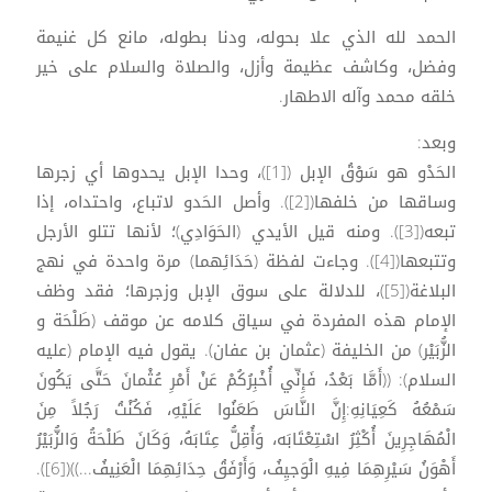
الحمد لله الذي علا بحوله، ودنا بطوله، مانع كل غنيمة
وفضل، وكاشف عظيمة وأزل، والصلاة والسلام على خير
خلقه محمد وآله الاطهار.
وبعد:
الحَدْو هو سَوْقُ الإبل ([1])، وحدا الإبل يحدوها أي زجرها
وساقها من خلفها([2]). وأصل الحَدو لاتباع، واحتداه، إذا
تبعه([3]). ومنه قيل الأيدي (الحَوَادِي)؛ لأنها تتلو الأرجل
وتتبعها([4]). وجاءت لفظة (حَدَائِهما) مرة واحدة في نهج
البلاغة([5])، للدلالة على سوق الإبل وزجرها؛ فقد وظف
الإمام هذه المفردة في سياق كلامه عن موقف (طَلْحَة و
الزُّبَيْر) من الخليفة (عثمان بن عفان). يقول فيه الإمام (عليه
السلام): ((أَمَّا بَعْدُ، فَإِنِّي أُخْبِرُكُمْ عَنْ أَمْرِ عُثْمانَ حَتَّى يَكُونَ
سَمْعُهُ كَعِيَانِهِ:إِنَّ النَّاسَ طَعَنُوا عَلَيْهِ، فَكُنْتُ رَجُلاً مِنَ
الْمُهَاجِرِينَ أُكْثِرُ اسْتِعْتَابَه، وَأُقِلُّ عِتَابَهُ، وَكَانَ طَلْحَةُ وَالزُّبَيْرُ
أَهْوَنُ سَيْرِهِمَا فِيهِ الْوَجيِفُ، وَأَرْفَقُ حِدَائِهِمَا الْعَنِيفُ...))([6]).