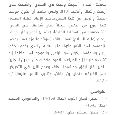
سمعت (الحداء)، أسرعت وجدت في المشي، واشتدت حتى
أزعجت راكبها وأتعبته([10]). وليس ببعيد أن يكون موقف
(طلحة والزبير) من هذا القبيل.فاتخذ الإمام (عليه السلام)
هذا النوع من التعبير، سبيلاً لبيان شدتها على الناس،
وتشددهما في إسقاط الخليفة (عثمان) أقول:وكأن وصف
الإمام (عليه السلام) لهما بعنف (سوقهما وزجرهما) يوحي
بتزعمهما لهذا الأمر، وكونهما رأسه؛ فأن الذي يقوم (بحَدْوِ)
الإبل وسوقها، يكون هو الراعي والموجه لها. وكلما زاد
تشدده عليها زاد انصياعها لأمره. وكذلك حال هذين الرجلين
اللذين كان أرفق حدائهما العنف وعدم اللين في التحريض
على الخليفة عثمان بن عفان، وتأليب الناس عليه([11]))
([12]).
الهوامش:
([1]) ينظر: لسان العرب (حدا): 14/168، والقاموس المحيط
(حدا): 1/1643.
([2]) ينظر: المحكم (حدو): 3/487.