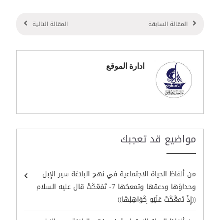
المقالة السابقة
المقالة التالية
ادارة الموقع
مواضيع قد تعجبك
من ألفاظ الحياة الاجتماعية في نهج البلاغة سير الإبل
وحداؤها ودعقها وتمعكها 7- تَمَعّكَتْ قال عليه السلام
((إِذْ تَمعَّكَتْ عَلَيْهِ ِكَوَاهِلِهَا))