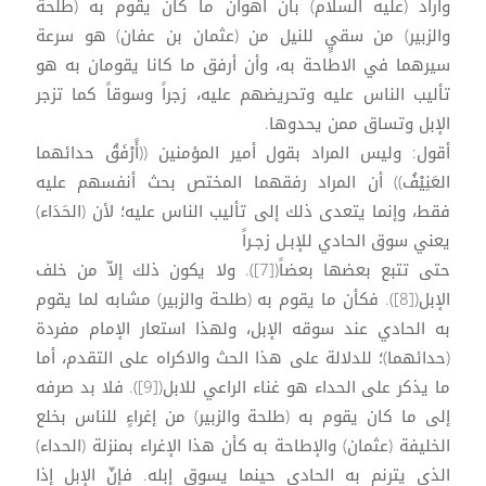
وأراد (عليه السلام) بأن أهوان ما كان يقوم به (طلحة
والزبير) من سقيٍ للنيل من (عثمان بن عفان) هو سرعة
سيرهما في الاطاحة به، وأن أرفق ما كانا يقومان به هو
تأليب الناس عليه وتحريضهم عليه، زجراً وسوقاً كما تزجر
الإبل وتساق ممن يحدوها.
أقول: وليس المراد بقول أمير المؤمنين ((أًرْفَقُ حدائهما
العَنِيْفُ)) أن المراد رفقهما المختص بحث أنفسهم عليه
فقط، وإنما يتعدى ذلك إلى تأليب الناس عليه؛ لأن (الحَدَاء)
يعني سوق الحادي للإبـل زجـراً
حتى تتبع بعضها بعضاً([7]). ولا يكون ذلك إلاّ من خلف
الإبل([8]). فكأن ما يقوم به (طلحة والزبير) مشابه لما يقوم
به الحادي عند سوقه الإبل، ولهذا استعار الإمام مفردة
(حدائهما)؛ للدلالة على هذا الحث والاكراه على التقدم، أما
ما يذكر على الحداء هو غناء الراعي للابل([9]). فلا بد صرفه
إلى ما كان يقوم به (طلحة والزبير) من إغراءٍ للناس بخلع
الخليفة (عثمان) والإطاحة به كأن هذا الإغراء بمنزلة (الحداء)
الذي يترنم به الحادي حينما يسوق إبله. فإنّ الإبل إذا