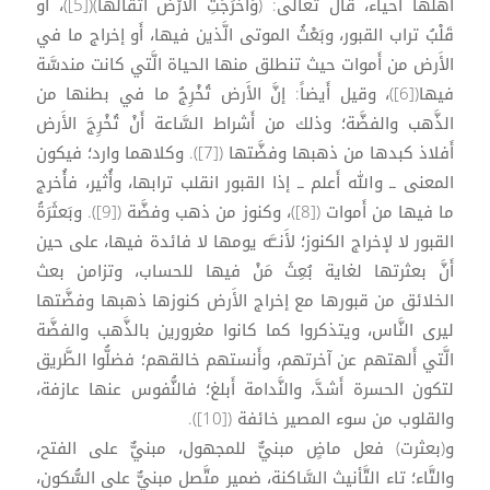
أَهلها أَحياء، قال تعالى: (وَأَخْرَجَتِ الأَرْضُ أَثْقَالَهَا)([5])، أَو
قَلْبُ تراب القبور، وبَعْثُ الموتى الَّذين فيها، أَو إخراج ما في
الأَرض من أَموات حيث تنطلق منها الحياة الَّتي كانت مندسَّة
فيها([6])، وقيل أَيضاً: إنَّ الأَرض تُخْرِجُ ما في بطنها من
الذَّهب والفضَّة؛ وذلك من أَشراط السَّاعة أَنْ تُخْرِجَ الأَرض
أَفلاذ كبدها من ذهبها وفضَّتها ([7]). وكلاهما وارد؛ فيكون
المعنى ــ والله أَعلم ــ إذا القبور انقلب ترابها، وأُثير، فأُخرج
ما فيها من أَموات ([8])، وكنوز من ذهب وفضَّة ([9]). وبَعثَرَةُ
القبور لا لإخراج الكنوز؛ لأَنــَّه يومها لا فائدة فيها، على حين
أَنَّ بعثرتها لغاية بُعِثَ مَنْ فيها للحساب، وتزامن بعث
الخلائق من قبورها مع إخراج الأَرض كنوزها ذهبها وفضَّتها
ليرى النَّاس، ويتذكروا كما كانوا مغرورين بالذَّهب والفضَّة
الَّتي أَلهتهم عن آخرتهم، وأَنستهم خالقهم؛ فضلُّوا الطَّريق
لتكون الحسرة أَشدَّ، والنَّدامة أَبلغ؛ فالنُّفوس عنها عازفة،
والقلوب من سوء المصير خائفة ([10]).
و(بعثرت) فعل ماضٍ مبنيٌّ للمجهول، مبنيٌّ على الفتح،
والتَّاء؛ تاء التَّأنيث السَّاكنة، ضمير متَّصل مبنيٌّ على السُّكون،