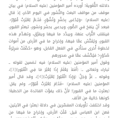
دلالته اللُّغوية؛ أَورده أَمير المؤمنين (عليه السلام) في بيان
موقف من مواقف البعث والنُّشور في اليوم الآخر، إذ قال
(عليه السلام): «وَيُدْعَى بِحَشْرٍ وَنُشُوْرٍ، فَثــَمَّ بُعْثِرَتْ قُبُوْرٌ».
فبعد أَنْ ينفخ في الصُّور، ويدعى بحشر ونشور، تبعثر القبور،
فينقلب التُّراب عنها، ويبدَّد ما فيها ويفرَّق، وتهدَّم هذه
القبور، ويُفَتَّش عمَّا فيها، وإخراج ما في الأَرض من أَموات
لخطوة أُخرى ستأْتي في الفعل القابل، وهو «حُصِّلَتْ سَرِيْرَةُ
صُدُوْرٍ»؛ فيُكْشَف عمَّا في صدورهم.
وقول أَمير المؤمنين (عليه السلام) فيه تضمين لقوله ــ
تبارك وتعالى ــ: (أَفَلاَ يَعْلَمُ إِذَا بُعْثِرَ مَا فِي الْقُبُور)([3])،
وقوله ــ عَزَّ وَجَلَّ: (وَإِذَا الْقُبُورُ بُعْثِرَتْ)([4])، وقد قال أَمير
المؤمنين (عليه السلام): «فَثــَّمَ بُعْثِرَتْ قُبُوْرٌ»، ولم يقل:
(بعثرت ما في القبور)؛ لأَنَّ ذلك يفوِّت الفائدة من الخطبة؛
كونها خالية من الأَلف.
وقد اختلفت تأْويلات المفسِّرين في دلالة (بعثر) في الآيتين،
فعن ابن العباس قيل: قَلْبُ الأَرض، وإخراج ما فيها من