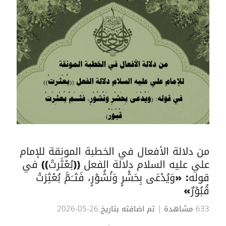
من دلالة الأفعال في الخطبة المونقة للإمام
علي عليه السلام دلالة الفعل ((بُعْثَرتْ)) في
قوله: «وَيُدْعَى بِحَشْرٍ وَنُشُوْرٍ، فَثــَمَّ بُعْثِرَتْ
قُبُوْرٌ»
633 مشاهدة
| تم اضافته بتاريخ 26-05-2026