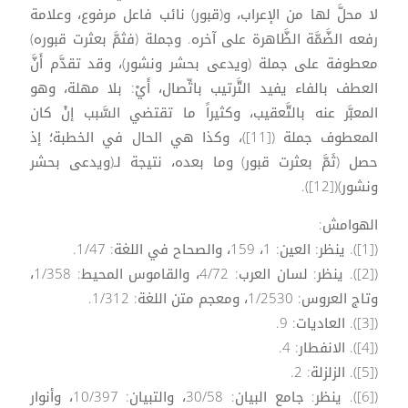
لا محلَّ لها من الإعراب، و(قبور) نائب فاعل مرفوع، وعلامة
رفعه الضَّمَّة الظَّاهرة على آخره. وجملة (فثمَّ بعثرت قبوره)
معطوفة على جملة (ويدعى بحشر ونشور)، وقد تقدَّم أَنَّ
العطف بالفاء يفيد التَّرتيب باتِّصال، أَيْ: بلا مهلة، وهو
المعبَّر عنه بالتَّعقيب، وكثيراً ما تقتضي السَّبب إنْ كان
المعطوف جملة ([11])، وكذا هي الحال في الخطبة؛ إذ
حصل (ثَمَّ بعثرت قبور) وما بعده، نتيجة لـ(ويدعى بحشر
ونشور)([12]).
الهوامش:
([1]). ينظر: العين: 1، 159، والصحاح في اللغة: 1/47.
([2]). ينظر: لسان العرب: 4/72، والقاموس المحيط: 1/358،
وتاج العروس: 1/2530، ومعجم متن اللغة: 1/312.
([3]). العاديات: 9.
([4]). الانفطار: 4.
([5]). الزلزلة: 2.
([6]). ينظر: جامع البيان: 30/58، والتبيان: 10/397، وأنوار