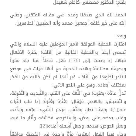
بقلم: الدكتور مصطفى كاظم شغيدل
الحمد لله الذي صدقنا وعده هي مقالة المتقين، وصلى
الله على خير خلقه أجمعين محمد وآله الطيبين الطاهرين.
وبعد:
امتازت الخطبة المونقة لأمير المؤمنين عليه السلام والتي
تسمى أيضا بـ(الخطبة الخالية من الألف) بكثرة الأفعال
فيها، إذ وصلت إلى (170) فعل، فضلاً عما جاء مكرراً
وبصيغة مختلفة؛ وهذه الخطبة مع أنها قيلت في موضع
التندر لخلوها من الألف، غير أنها لم تكن خالية من الفكر
بمختلف أبعاده، وهو على النحو الآتي:
تدلُّ مادَّة (بعثرت) في اللُّغة على القلب، والتَّبديد، والتَّفرقة،
والتَّفتيش، والهدم. فيُقال: بَعْثَرَهُ بَعْثَرَةً: إذا قلب التُّرابَ
عنه([1]). وبعثر: نظر، وفتَّش، وبعثر الشَّيء: فرَّقه وبدَّده،
وقلب بعضه على بعض، واستخرجه، فكشفه وأَثار ما فيه،
وبعثر الحوض: هدمه، وجعل أَسفله أَعلاه([2]).
وجاء هذا الفعل (بعثرت) مرَّةً واحدة في الخطبة موافقاً