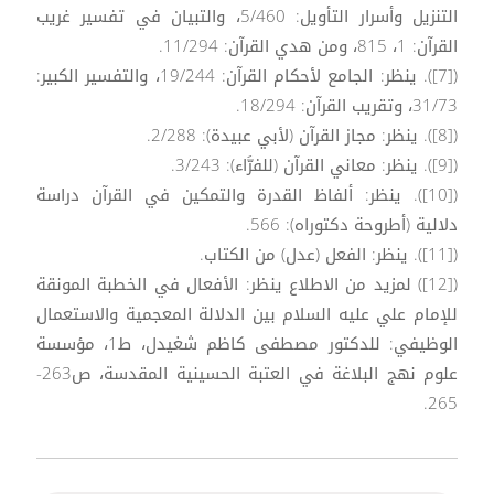
التنزيل وأسرار التأويل: 5/460، والتبيان في تفسير غريب
القرآن: 1، 815، ومن هدي القرآن: 11/294.
([7]). ينظر: الجامع لأحكام القرآن: 19/244، والتفسير الكبير:
31/73، وتقريب القرآن: 18/294.
([8]). ينظر: مجاز القرآن (لأبي عبيدة): 2/288.
([9]). ينظر: معاني القرآن (للفرَّاء): 3/243.
([10]). ينظر: ألفاظ القدرة والتمكين في القرآن دراسة
دلالية (أطروحة دكتوراه): 566.
([11]). ينظر: الفعل (عدل) من الكتاب.
([12]) لمزيد من الاطلاع ينظر: الأفعال في الخطبة المونقة
للإمام علي عليه السلام بين الدلالة المعجمية والاستعمال
الوظيفي: للدكتور مصطفى كاظم شغيدل، ط1، مؤسسة
علوم نهج البلاغة في العتبة الحسينية المقدسة، ص263-
265.