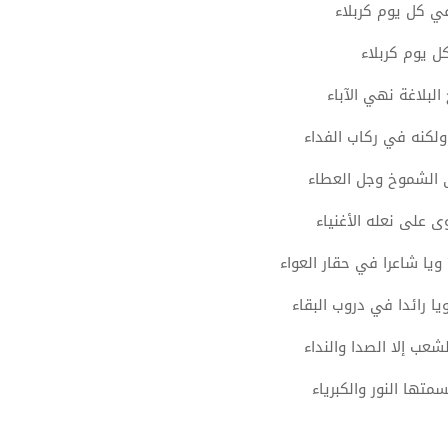
ي كل يوم كربلاء
ل يوم كربلاء
لبلاغة نهي الآباء
ولكنه في ركاب الفداء
لى الشموخ وجل العطاء
ى على نعله الأغنياء
يا شاعرا في حقار العواء
ا رائدا في دروب البقاء
عب إلا الصدا والنداء
متها النور والكبرياء