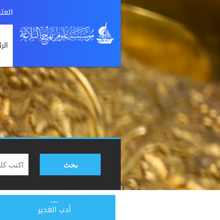
العت
الر
بحث
أدب الغدير