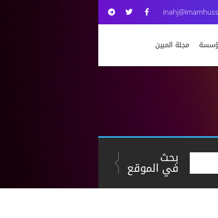
inahj@imamhuss
مؤسسة
مجلة المبين
بحث
في الموقع