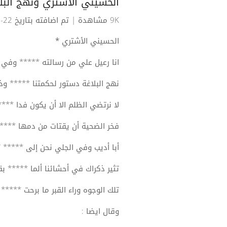
الحسيني الأشتري ونهج البل
9K مشاهدة
| تم اضافته بتاريخ 22-06-2016
الحسيني الأشتري *
انا رعيل علي من رسالته ***** وفي م
نهج البلاغة دستور لحكمتنا ***** وذو 
لا نرتضي الظلم الا أن يكون فدا ****
فخر الضحية أن يقتات من دمها *****
أبا أديب وفي الجلي نحن إلى *****
تثير ذكراك في أحشائنا ألما ***** بق
تلك الوجوه وراء القبر ما برحت ****
وقال ايضا
: