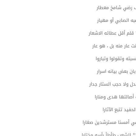
ف رضي شامخ معطار
ه الصابي أو مهيار
لم أقل عطائه الاشعار
ت عار منه بل ، هو عار
بته وتقولوا وتباروا
ان بعض بيانه اسرار
دل ولا حجب الستار جدار
 أصالتها هدى ومنارا
فيد تتبع الآثارا
في أمسنا مسترشدين صغارا
 للشعب طأطأ رأسه مختارا