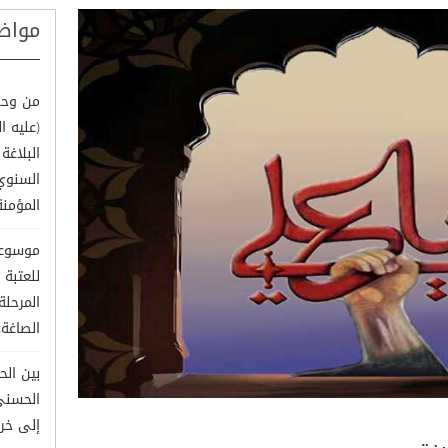
مواض
من وحي
(عليه 
البلاغ
السنوي
المؤمنة
موسوعة 
للعتبة 
المرحل
الصاغة»
بين الح
الحسني 
إلى خري