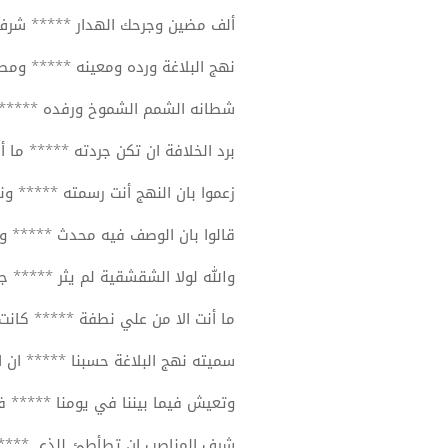
ألف مضين وجرحك الهدار ***** شر
نهج البلاغة ورده ومعينه ***** ومصب
شطانه الشمم الشموخ ورفده ***** ق
برد الخلافة ان تكن جردته ***** ما أن
زعموا بان النهج أنت رسمته ***** ونس
قالوا بان الوصف فيه محدث ***** وب
والله لولا الشقشقية لم يثر ***** ج
ما أنت الا من علي نطفة ***** كانت
سميته نهج البلاغة حسبنا ***** ان الح
وتعيش فيما بيننا في يومنا ***** 
شرف المناصب ان تطأطئ للذي *****