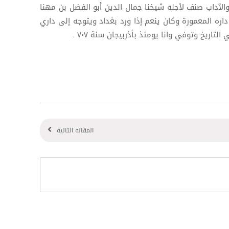
لآداب صنف لأجله شيخنا جمال الدين أبو الفضل بن مهنا
ره المعمورة وكان ينعم إذا ورد بغداد ويتوجه إلى داري
اريخ وتوفي وانا يومئذ بأذربيجان سنة ٧٠٧ .
المقالة التالية