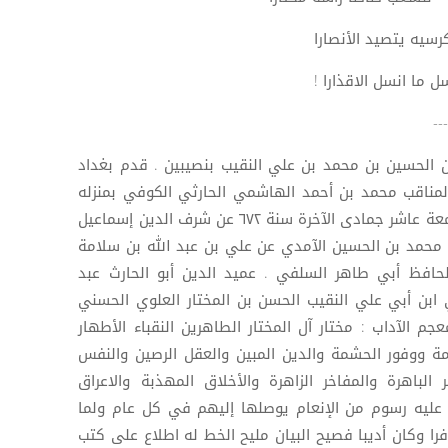
سيه يتصيد الأنصارا
 ما انسل الاقذارا !
--
ن الحسين بن محمد بن علي النقيب بنصيبين . قدم بغداد
مناقب محمد بن أحمد الهاشمي الحارثي الكوفي بمنزله
بالجانب الغربي بقصر عيسى ليلة الجمعة عاشر جمادى الآخرة سنة ٦٧٢ عن شرف الدين إسماعيل
 محمد بن الحسين الآمدي عن علي بن عبد الله بن سلامة
حافظ أبي طاهر السلفي . عميد الدين أبو الحارث عبد
بن أبي علي النقيب الحسن بن المختار العلوي الحسني
 الآداب : مختار آل المختار الطاهرين النقباء الأطهار
 ووفور الحشمة والدين المبين والعقل الرصين والنفس
الباهرة والمفاخر الزاهرة والأخلاق المهذبة والاعراق
 عليه رسوم من الإنعام يوصلها إليهم في كل عام ولما
 وكان أديبا فصيح البيان مليح الخط له اطلاع على كتب