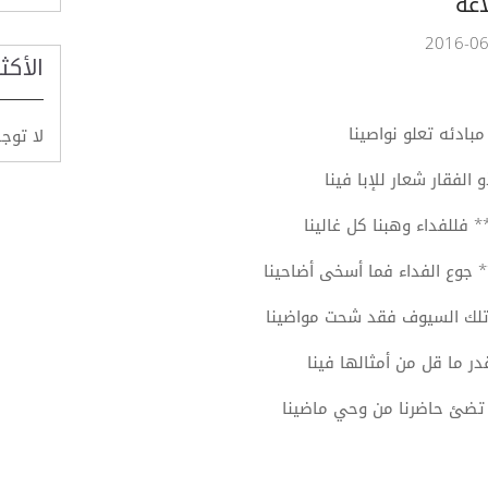
اغة
الأكث
بادئه تعلو نواصينا
لا توج
الفقار شعار للإبا فينا
* فللفداء وهبنا كل غالينا
 جوع الفداء فما أسخى أضاحينا
 تلك السيوف فقد شحت مواضينا
در ما قل من أمثالها فينا
* تضئ حاضرنا من وحي ماضينا