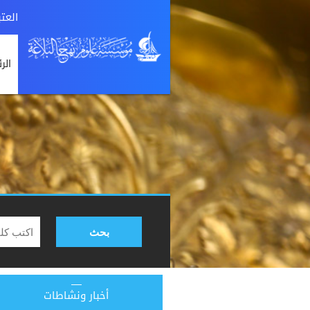
العت
الر
بحث
أخبار ونشاطات