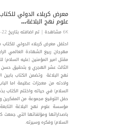
معرض كربلاء الدولي للكتا
علوم نهج البلاغة...
6K مشاهدة
| تم اضافته بتاريخ 22-04-2018
احتفل معرض كربلاء الدولي للكتاب 
مهرجان ربيع الشهادة العالمي الراب
مقتل امير المؤمنين (عليه السلام) 
الثالث عشر الهجري و بتحقيق حسن 
نهج البلاغة وتضمن الكتاب بابين الا
ولادته من معجزات عظيمة اما الباب
السلام) في حياته واختتم الكتاب بذك
حفل التوقيع مجموعة من المفكرين والب
مؤسسة علوم نهج البلاغة التابعة 
باصداراتها ومؤلفاتها التي جمعت كث
السلام) وفكره وسيرته.