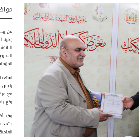
مواض
من وحي
(عليه 
البلاغ
السنوي
المؤمنة
استعداد
رئيس م
مع مركز
رفع راي
وفد أك
يشيد ب
العلمية