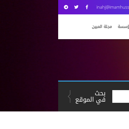
inahj@imamhuss
مؤسسة
مجلة المبين
بحث
في الموقع