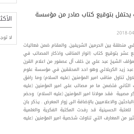
ب يحتفل بتوقيع كتاب صادر من مؤسسة
الأكث
لا توج
في منطقة بين الحرمين الشريفين. والمقام ضمن فعاليات
ع عشر بتوقيع كتاب (انوار المناقب واذكار المصائب في
للمؤلف الشيخ عبد علي بن خلف آل عصفور من اعلام القرن
عبد زيد الكربلائي وهو احد المحققين في مؤسسة علوم
ول تناول مناقب امير المؤمنين (عليه السلام) وما رافق
 الثاني فتضمن ما مر مصائب على امير المؤمنين (عليه
ر مصيبة فقد مولانا امير المؤمنين (عليه السلام) وحضر
احثين والاعلاميين بالإضافة الى زوار المعرض . يذكر بان
للعتبة الحسينية قد رفدت المكتبة الفكرية والعلمية
ير من المعارف التي تناولت شخصية امير المؤمنين (عليه