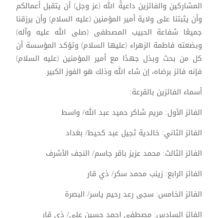
المشاركين والفائزين داعيةً الله (عز وجل) أن يتقبل أعمالكم
وأن يثبتنا على ولاية أمير المؤمنين (عليه السلام) وأن يرزقنا
جميعًا شفاعة الحبيب المصطفى (صلى الله عليه وآله)
وبضعته فاطمة الزهراء (عليها السلام) وتؤكد المؤسسة أن
كل من بحث وبذل جهدًا مع أمير المؤمنين (عليه السلام)
فإنه فائز برضاه، إن شاء الله وذلك هو الفوز الكبير.
أسماء الفائزين بالقرعة:
الفائز الأول: مريم شاكر حميد عبد الله/ واسط
الفائز الثاني: خالدية ثجيل عبد كحيط/ بغداد
الفائز الثالث: محمد عزيز باقر جاسم/ النجف الأشرف
الفائز الرابع: زينب محمد سكر/ ذي قار
الفائز الخامس: سجى رعد رحيم ياسر/ البصرة
الفائز السادس: مصطفى احمد حسين علي/ ذي قار