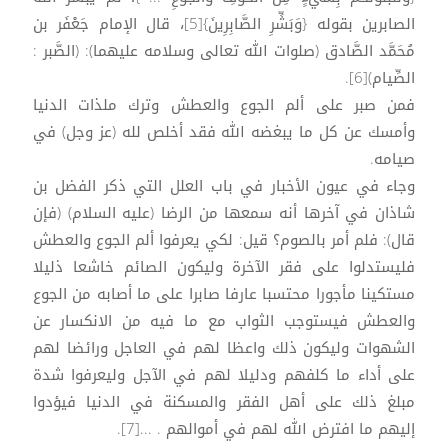
الصابرين بقوله {وَبَشِّرِ الصَّابِرِينَ}[5]، قال الإمام جَعْفَر بن
مُحَمَّد الصَّادق (صلوات الله تعالى وسلامه عليهما): (الصَّبر :
الصِّيام)[6].
فمن صبر على ألم الجوع والعطش وترك ملذات الدنيا
وأمسك عن كل ما يبغضه الله فقد أخلص لله (عز وجل) في
صيامه.
وجاء في عيون الأخبار في باب العلل التي ذكر الفضل بن
شاذان في آخرها أنه سمعها من الرضا (عليه السلام) (فإن
قال): فلم أمر بالصوم؟ قيل: لكي يعرفوا ألم الجوع والعطش
فليستدلوا على فقر الآخرة وليكون الصائم خاشعا ذليلا
مستكينا مأجورا محتسبا عارفا صابرا على ما أصابه من الجوع
والعطش فيستوجب الثواب مع ما فيه من الانكسار عن
الشهوات وليكون ذلك واعظا لهم في العاجل ورائضا لهم
على أداء ما كلفهم ودليلا لهم في الآجل وليعرفوا شدة
مبلغ ذلك على أهل الفقر والمسكنة في الدنيا فيؤدوا
إليهم ما افترض الله لهم في أموالهم . ...[7].