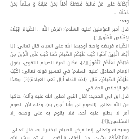
أَرْكَانَهُ عَلَى مَنْ غَالَبَهُ فَجَعَلَهُ أَمْناً لِمَنْ عَلِقَهُ وَ سِلْماً لِمَنْ
دَخَلَهُ ...
وبعد ...
قال أمير المؤمنين (عليه السَّلَام): (فَرَضَ اللَّه .. الصِّيَامَ ابْتِلَاءً
لإِخْلَاصِ الْخَلْقِ)[1].
الصِّيام فريضة واجبة أوجبها الله على العباد، قال تعالى: {يَا
أَيُّهَا الَّذِينَ آمَنُوا كُتِبَ عَلَيْكُمُ الصِّيَامُ كَمَا كُتِبَ عَلَى الَّذِينَ مِنْ
قَبْلِكُمْ لَعَلَّكُمْ تَتَّقُونَ}[2]، فكان ثمرة الصيام التقوى، يقول
الإمام الصادق (عليه السلام) في تفسير قوله تعالى: {كُتِبَ
عَلَيْكُمُ الصِّيَامُ}، قال: (لذة النداء أزال تعب العبادة)[3]، وهذا
هو الإخلاص الحقيقي.
قال ابن ابي الحديد: (قال النبي (صلى الله عليه وآله)، حاكيا
عن الله تعالى: (الصوم لي وأنا أجزي به)، وذلك لأن الصوم
أمر لا يطلع عليه أحد، فلا يقوم به على وجهه إلا
المخلصون)[4].
وسبحانه وتعالى إنما فرض الصيام ليختبرنا به، قال تعالى:
{وَلَنَبْلُوَنَّكُمْ بِشَيْءٍ مِنَ الْخَوْفِ وَالْجُوعِ ... }، ثم يبشر الله