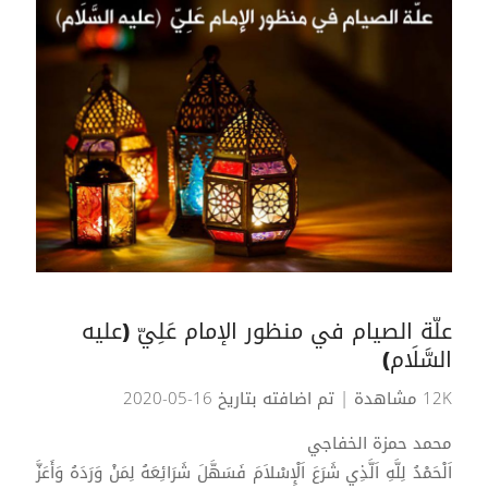
علّة الصيام في منظور الإمام عَلِيّ (عليه
السَّلَام)
12K مشاهدة
| تم اضافته بتاريخ 16-05-2020
محمد حمزة الخفاجي
اَلْحَمْدُ لِلَّهِ اَلَّذِي شَرَعَ اَلْإِسْلاَمَ فَسَهَّلَ شَرَائِعَهُ لِمَنْ وَرَدَهُ وَأَعَزَّ