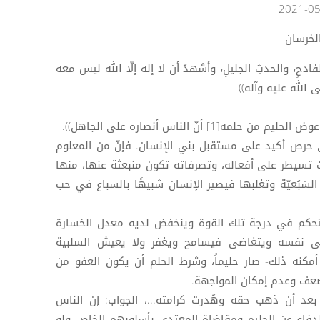
لخرسان
فادحِ، والحدثِ الجليلِ، وأشهدُ أن لا إله إلّا الله ليس معه
 الله عليه وآله))
[1] أنّ الناس أنصاره على الجاهل)).
حرص أكيد على مستقبل بني الإنسان. فإنّ من المعلوم
 تسيطر على أفعاله، وتصرفاته تكون منبعثة عنها، منها
لسَبُعيّة وتغلبها فيصير الإنسان شبيهًا بالسباع في حب
يتحكم في درجة تلك القوة وينخفض لديه معدل الخسارة
ى نفسه ويتغاضى فيسامح ويغفر ولا يعيش السلبية
مكنه ذلك- صار حليماً، وشرط الحلم أن يكون العفو من
ضعف وعدم إمكان المواجهة.
بعد أن ذهب حقه وهُدرت كرامته...، الجواب: إن الناس
الدفاع عن الحليم ومقاضاة المعتدي بأسلوبهم الخاص ولو