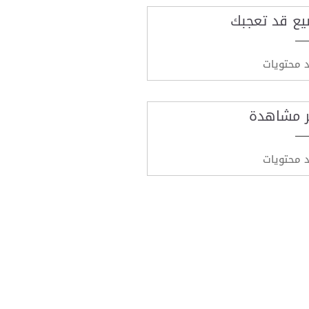
يع قد تعجبك
د محتويات
ر مشاهدة
د محتويات