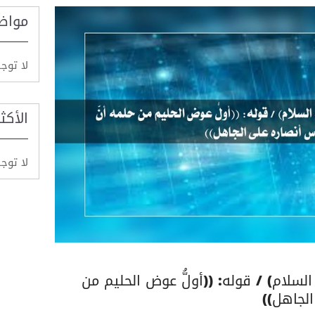
مواض
لا توج
الأكث
لا توج
لسلام) / قوله: ((أولُّ عوض الحليم من
الجاهل))