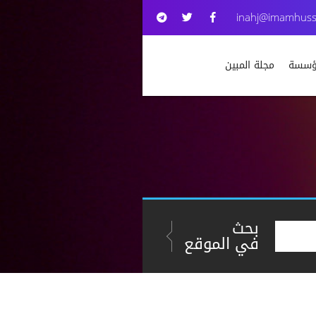
inahj@imamhuss
مؤسسة
مجلة المبين
بحث
في الموقع