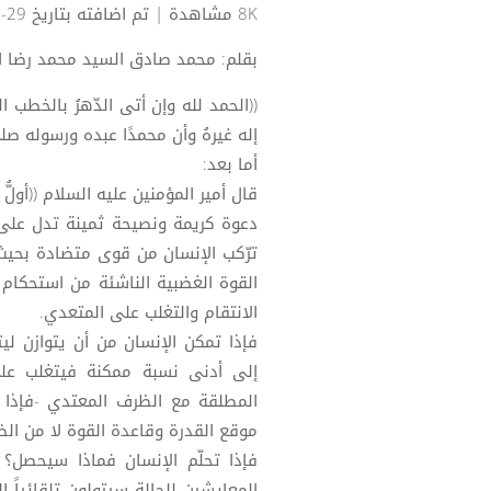
8K مشاهدة
| تم اضافته بتاريخ 29-05-2021
بقلم: محمد صادق السيد محمد رضا ا
((الحمد لله وإن أتى الدّهرُ بالخطب ال
إله غيرهُ وأن محمدًا عبده ورسوله صلى
أما بعد:
قال أمير المؤمنين عليه السلام ((أولُّ عوض الحليم من حلمه
دعوة كريمة ونصيحة ثمينة تدل على 
ترّكب الإنسان من قوى متضادة بحيث
القوة الغضبية الناشئة من استحكام ا
الانتقام والتغلب على المتعدي.
فإذا تمكن الإنسان من أن يتوازن ل
إلى أدنى نسبة ممكنة فيتغلب عل
المطلقة مع الظرف المعتدي -فإذا أ
موقع القدرة وقاعدة القوة لا من ال
فإذا تحلّم الإنسان فماذا سيحصل؟ 
المعايشين للحالة سيتولون تلقائياً 