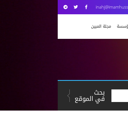
inahj@imamhuss
مؤسسة
مجلة المبين
بحث
في الموقع