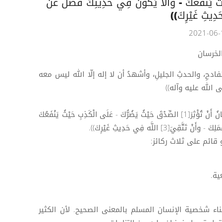
ثُ يَنْفَعُكَ - وأَلَّا يَكُونَ فِي حَدِيثِكَ فَضْلٌ عَنْ
َدِيثِ غَيْرِكَ))
لخرسان
فادحِ، والحدثِ الجليلِ، وأشهدُ أن لا إله إلّا الله ليس معه
 الله عليه وآله))
قال أمير المؤمنين عليه السلام ((لإِيمَانُ أَنْ تُؤْثِرَ[1] الصِّدْقَ حَيْثُ يَضُرُّكَ - عَلَى الْكَذِبِ حَيْثُ يَنْفَعُكَ
 قائم على ثلاث ركائز:
ية.
اء شخصية الإنسان المسلم بالمعنى الصحيح. لأن الكثير