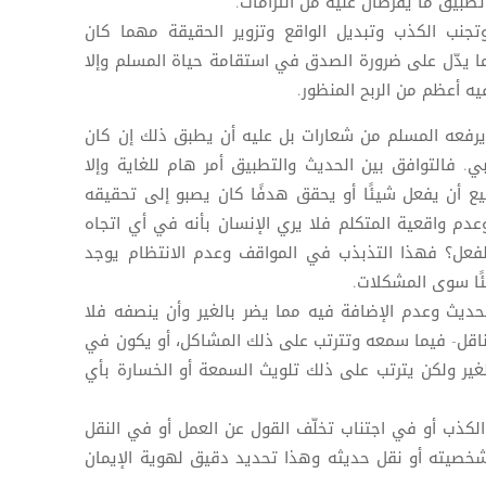
يق ما يفرضان عليه من التزامات.
جنب الكذب وتبديل الواقع وتزوير الحقيقة مهما كان
ا يدّل على ضرورة الصدق في استقامة حياة المسلم وإلا
يه أعظم من الربح المنظور.
رفعه المسلم من شعارات بل عليه أن يطبق ذلك إن كان
ابي. فالتوافق بين الحديث والتطبيق أمر هام للغاية وإلا
يع أن يفعل شيئًا أو يحقق هدفًا كان يصبو إلى تحقيقه
 واقعية المتكلم فلا يري الإنسان بأنه في أي اتجاه
فعل؟ فهذا التذبذب في المواقف وعدم الانتظام يوجد
ئًا سوى المشكلات.
حديث وعدم الإضافة فيه مما يضر بالغير وأن ينصفه فلا
ناقل- فيما سمعه وتترتب على ذلك المشاكل، أو يكون في
غير ولكن يترتب على ذلك تلويث السمعة أو الخسارة بأي
لكذب أو في اجتناب تخلّف القول عن العمل أو في النقل
شخصيته أو نقل حديثه وهذا تحديد دقيق لهوية الإيمان