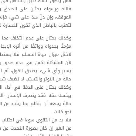
ممن ينطق الشهادتين يتساهل في تطب
فالله ورسوله يحثان على الصدق وت
الموقف، وإن دلّ هذا على شيء فإنم
لتعثرت بالباطل الذي تكون الخسارة ف
وكذلك يحثان على عدم التخلف عما ي
مؤمنًا بجدواه وواثقًا من أثره الإيج
لاختل ميزان حياة المسلم فلا يستط
لأن المشكلة تكمن في عدم صدق وعدم
يسير وأي شيء يصدق القول، أم ال
حالة من التوتر والتسيّب لا تضيف شي
وكذلك يحثان على الدقة في أداء ال
يبخسه حقه. فقد يتصرف الإنسان -ال
حالة يسعه أن يتكلم بما يشاء عن ال
نحو كانت.
فلا بد من التقوى سوءا في اجتناب ا
عن الغير إن كان بصورة التحدث عن 