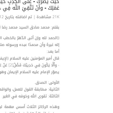
حَيْثُ يَضُرُّكَ - عَلَى الْكَذِبِ حَيْ
عَمَلِكَ - وأَنْ تَتَّقِيَ اللَّه فِي ح
21K مشاهدة
| تم اضافته بتاريخ 12-06-2021
بقلم: محمد صادق السيد محمد رضا ا
((الحمد لله وإن أتى الدّهرُ بالخطب ال
إله غيرهُ وأن محمدًا عبده ورسوله صلى
أما بعد:
- وأَلَّا يَكُونَ فِي حَدِيثِكَ فَضْلٌ[2] عَنْ عَمَلِكَ - وأَنْ تَتَّقِيَ[3] اللَّه فِي حَدِيثِ غَيْرِكَ)).
يصوّر الإمام عليه السلام الإيمان وهو
الأولى: الصدق.
الثانية: مطابقة القول للعمل، والواقع
الثالثة: تقوى الله وخوفه في الغير.
وهذه الركائز الثلاث أسس مهمة لبن