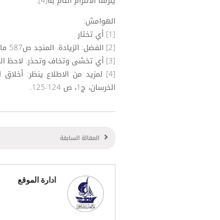
يلزمنا الالتزام التّام به[4].
الهوامش:
[1] أي تختار
[2] الفضل: الزيادة. المنجد ص587 مادة (فضل).
[3] أي تخشى وتخاف وتحذر. لاحظ المنجد ص915 مادة (وقي).
[4] لمزيد من الاطلاع ينظر: أخلا
الخرسان، ج1، ص 124-125.
المقالة السابقة
ادارة الموقع