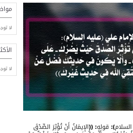
مواض
لا توج
الأكث
لا توج
): قوله: ((الإِيمَانُ أَنْ تُؤْثِرَ الصِّدْقَ