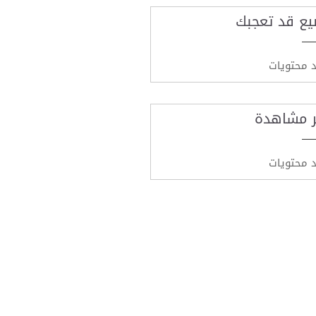
يع قد تعجبك
د محتويات
ر مشاهدة
د محتويات