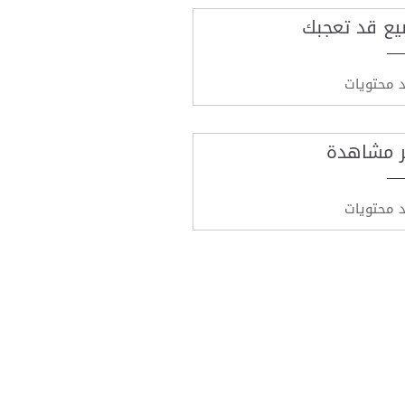
يع قد تعجبك
د محتويات
ر مشاهدة
د محتويات