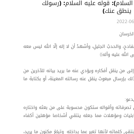
السلام): قوله عليه السلام: (رسولُك
ما ينطق عنك)
لخرسان
فادحِ، والحدثِ الجليلِ، وأشهدُ أن لا إله إلّا الله ليس معه
 الله عليه وآله))
لى من ينقل أفكاره ويؤدي عنه ما يريد بيانه للآخرين من
 بإرسال مبعوث ينقل عنه رسالته المعينة، أو بكتابة ما
دعو:
 لأن تصرفاته وأقواله ستكون محسوبة على من بعثه واختاره
يات ومؤهلات مما جعله ينتقي أشخاصا مؤهلين أكفاء
نتقي كلماته لأنها تعبر عما بداخله وتبلغ مكنون ما يريد،