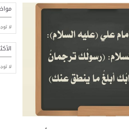
مواض
لا توج
الأكث
لا توج