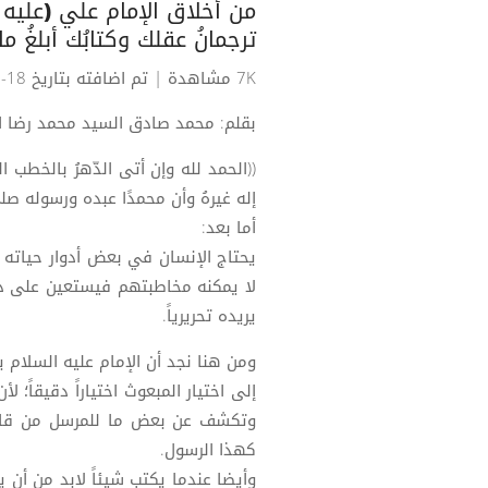
من أخلاق الإمام علي (عليه 
ترجمانُ عقلك وكتابُك أبلغُ 
7K مشاهدة
| تم اضافته بتاريخ 18-06-2022
بقلم: محمد صادق السيد محمد رضا ا
((الحمد لله وإن أتى الدّهرُ بالخطب ال
إله غيرهُ وأن محمدًا عبده ورسوله صلى
أما بعد:
يحتاج الإنسان في بعض أدوار حياته إ
لا يمكنه مخاطبتهم فيستعين على ذلك
يريده تحريرياً.
ومن هنا نجد أن الإمام عليه السلام ي
إلى اختيار المبعوث اختياراً دقيقاً؛
وتكشف عن بعض ما للمرسل من قابل
كهذا الرسول.
وأيضا عندما يكتب شيئاً لابد من أن ي