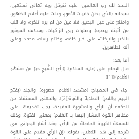
الحمد لله رب العالمين، عليه نتوكل وبه تعالى نستعين،
سبحانه (الذي بطن خفيات الأمور، ودلت عليه أعلام الظهور،
وامتنع على عين البصير، فلا عين من لم يره تنكره، ولا قلب
من أثبته يبصره). وصلوات ربي الزاكيات، وسلامه الموفور
بالخير والبركات، على خير خلقه، وخاتم رسله، محمد وعلى
آله الطاهرين.
أما بعد:
قال الإمام علي (عليه السلام): ((رأيُ الشَّيخِ خيرٌ من مَشهَدِ
الغُلام))([1])
جاء في المصباح: (مشهد الغلام: حضوره). والجلد (بفتح
الجيم واللام): الصلابة والقوة([2]). والمعنى المستفاد من
الحكمة أن الرأي والمشورة المفيدة، يجب تقديمها على
مظاهر القوة المشار إليها بـ (الغلام) بمعنى الفتوة. وذلك
للمنفعة الكبيرة الحاصلة من الرأي. وقد أشار البحراني في
شرحه إلى هذا التعليل، بقوله: (إن الرأي مقدم على القوة