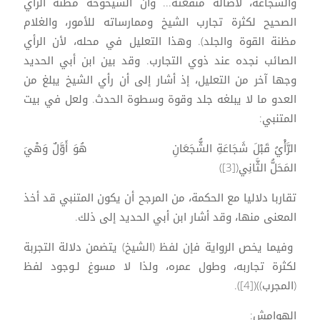
والشجاعة، لأصالة منفعته... وأن الشيخوخة مظنة الرأي
الصحيح لكثرة تجارب الشيخ وممارساته للأمور، والغلام
مظنة القوة والجلد). وهذا التعليل في محله، لأن الرأي
الصائب نجده عند ذوي التجارب. وقد بين ابن أبي الحديد
وجها آخر من التعليل، إذ أشار إلى أن رأي الشيخ يبلغ من
العدو ما لا يبلغه جلد وقوة وسطوة الحدث. ولعل في بيت
المتنبي:
الرَّأْيُ قَبْلَ شَجَاعَةِ الشُّجَعَانِ هُوَ أَوَّلٌ وَهْيَ
المَحَلُّ الثَّانِي([3])
تقاربا دلاليا مع الحكمة، من المرجح أن يكون المتنبي قد أخذ
المعنى منها، وقد أشار ابن أبي الحديد إلى ذلك.
وفيما يخص الرواية فإن لفظ (الشيخ) يتضمن دلالة التجربة
لكثرة تجاربه، وطول عمره، ولذا لا مسوغ لـوجود لفظ
(المجرب))([4]).
الهوامش: