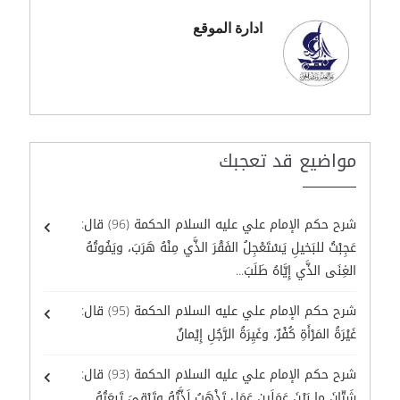
ادارة الموقع
مواضيع قد تعجبك
شرح حكم الإمام علي عليه السلام الحكمة (96) قال:
عَجِبْتُ للبَخيلِ يَسْتَعْجِلُ الفَقْرَ الذَّي مِنْهُ هَرَبَ، ويَفُوتُهُ
الغِنَى الذَّي إِيَّاهُ طَلَبَ...
شرح حكم الإمام علي عليه السلام الحكمة (95) قال:
غَيْرَةُ المَرْأَةِ كُفْرٌ، وغَيِرَةُ الرَّجُلِ إِيْمانٌ
شرح حكم الإمام علي عليه السلام الحكمة (93) قال:
شَتّانَ ما بَيْنَ عَمَلَينِ عَمَلٍ تَذْهَبُ لَذَّتُهُ وتَبْقىَ تَبِعَتُهُ