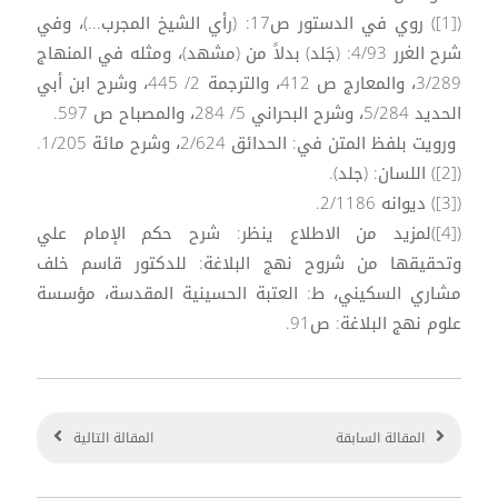
([1]) روي في الدستور ص17: (رأي الشيخ المجرب...)، وفي
شرح الغرر 4/93: (جَلد) بدلاً من (مشهد)، ومثله في المنهاج
3/289، والمعارج ص 412، والترجمة 2/ 445، وشرح ابن أبي
الحديد 5/284، وشرح البحراني 5/ 284، والمصباح ص 597.
ورويت بلفظ المتن في: الحدائق 2/624، وشرح مائة 1/205.
([2]) اللسان: (جلد).
([3]) ديوانه 2/1186.
([4])لمزيد من الاطلاع ينظر: شرح حكم الإمام علي
وتحقيقها من شروح نهج البلاغة: للدكتور قاسم خلف
مشاري السكيني، ط: العتبة الحسينية المقدسة، مؤسسة
علوم نهج البلاغة: ص91.
المقالة السابقة
المقالة التالية