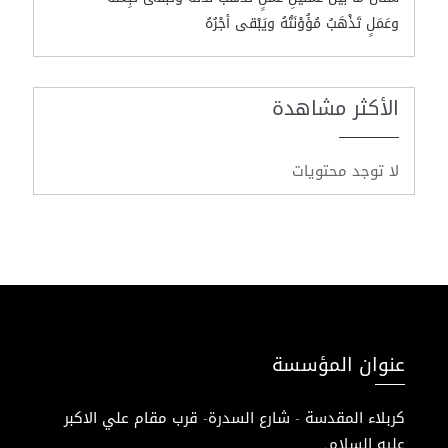
وعَمَلٍ تَذْهَبُ مُؤُوْنَتُهُ ويَبْقى أجْرُهُ
الأكثر مشاهدة
لا توجد محتويات
عنوان المؤسسة
كربلاء المقدسة - شارع السدرة- قرب مقام علي الاكبر
عليه السلام.