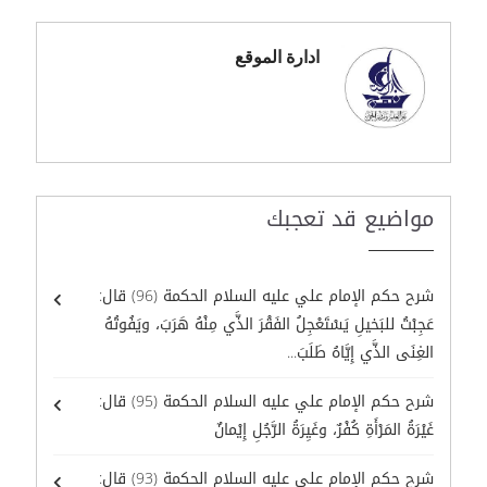
ادارة الموقع
مواضيع قد تعجبك
شرح حكم الإمام علي عليه السلام الحكمة (96) قال:
عَجِبْتُ للبَخيلِ يَسْتَعْجِلُ الفَقْرَ الذَّي مِنْهُ هَرَبَ، ويَفُوتُهُ
الغِنَى الذَّي إِيَّاهُ طَلَبَ...
شرح حكم الإمام علي عليه السلام الحكمة (95) قال:
غَيْرَةُ المَرْأَةِ كُفْرٌ، وغَيِرَةُ الرَّجُلِ إِيْمانٌ
شرح حكم الإمام علي عليه السلام الحكمة (93) قال: