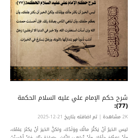
شرح حكم الإمام علي عليه السلام الحكمة
(77):
2K مشاهدة
| تم اضافته بتاريخ 21-12-2025
ليس الخيرُ أنْ يَكثُرَ مالُك ووَلَدُكَ، ولكنَّ الخيرَ أنْ يكثرَ عِلمُك،
وأنْ يَعظُمَ حِلْمُكَ، وأنْ تُباهِيَ النَّاسَ بِعِبادَةِ ربِّكَ. فإنْ أَحْسنْتَ