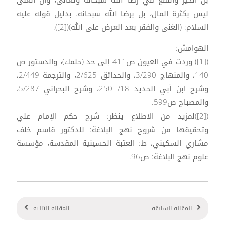
ليس بكثرة المال، بل برضا الله سبحانه. بدليل قوله عليه
السلام: (الغنى والفقر بعد العرض على الله)([2]).
الهوامش:
([1]) وردت في العيون ص411 إلى حد (حلمك)، والدستور ص
140، والمنهاج 3/290، والحدائق 2/625، والترجمة 2/449،
وشرح ابن أبي الحديد 18/ 250، وشرح البحراني 5/287،
والمصباح ص599.
([2])لمزيد من الاطلاع ينظر: شرح حكم الإمام علي
وتحقيقها من شروح نهج البلاغة: للدكتور قاسم خلف
مشاري السكيني، ط: العتبة الحسينية المقدسة، مؤسسة
علوم نهج البلاغة: ص96.
المقالة السابقة
المقالة التالية