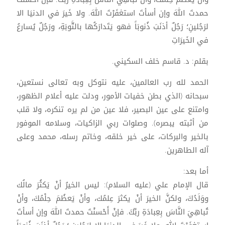
حمدتَ اللهَ وإن أسأتَ استغفَرْتَ اللهَ. ولا خَيرَ في الدنيَا الا
لرَجُلينِ؛ رَجُلٌ أذنَبَ ذُنوبَاً فهو يَتَدارَكُها بالتَّوبَةِ، ورَجُلٌ يُسارعُ
في الخَيرَاتِ
بقلم: د. قاسم خلف السكيني.
الحمد لله رب العالمين، عليه نتوكل وبه تعالى نستعين،
سبحانه (الذي بطن خفيات الأمور، ودلت عليه أعلام الظهور،
وامتنع على عين البصير، فلا عين من لم يره تنكره، ولا قلب
من أثبته يبصره). وصلوات ربي الزاكيات، وسلامه الموفور
بالخير والبركات، على خير خلقه، وخاتم رسله، محمد وعلى
آله الطاهرين.
أما بعد:
قال الإمام علي (عليه السلام): ليس الخيرُ أنْ يَكثُرَ مالُك
ووَلَدُكَ، ولكنَّ الخيرَ أنْ يكثرَ عِلمُك، وأنْ يَعظُمَ حِلْمُكَ، وأنْ
تُباهِيَ النَّاسَ بِعِبادَةِ ربِّكَ. فإنْ أَحْسنْتَ حمدتَ اللهَ وإن أسأتَ