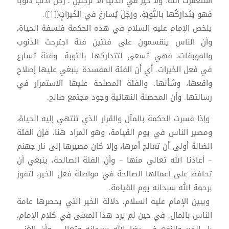
استغفَرْتَ الله. ولا خَيرَ في الدنيَا الا لرَجُلينِ ؛ رَجُلٌ أذنَبَ ذُنوبَاً
فهو يَتَدارَكُها بالتَّوبَةِ، ورَجُلٌ يُسارعُ في الخَيرَاتِِِ([1]).
يلخص الإمام عليه السلام في هذه الحكمة فلسفة الحياة،
وأن الناس ينقسمون على فئتين فئة اجترحت الذنوب
والموبقات، فهي تسعى لتتداركها بالتوبة. وفئة تسارع
في فعل الخيرات. أي أن الفئة المفسدة ينبغي عليها إصلاح
واقعها، وشأنها. والفئة المصلحة عليها الاستمرار في
رسالتها. وأن المحصلة النهائية وجود مجتمع صالح.
وإذا فسرت الحكمة بالمآل والقرار الذي تنتهي إليه الحياة،
ومصير الناس في يوم القيامة، وهو المراد هنا، فإن الفئة
الضالة أولى أن تعالج أمرها، وإلا كان مصيرها إلى نار جهنم
– أعاذنا الله تعالى منها – وأن الفئة الصالحة، ينبغي أن
تحافظ على أعمالها الصالحة في مواصلة فعل الخير، لتفوز
برحمة الله سبحانه يوم القيامة.
ويبين الإمام عليه السلام، دلالة الخير التي يحصرها عامة
الناس بالمال. في حين لم يرد هذا المعنى في كلام الإمام،
بل الخير والنفع في رضا الله سبحانه وتعالى، وأن الغنى