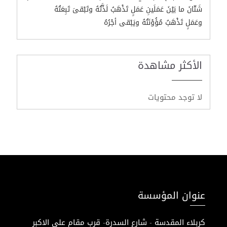
شَتّانَ ما بَيْنَ عَمَلَينِ عَمَلٍ تَذْهَبُ لَذَّتُهُ وتَبْقىَ تَبِعَتُهُ
وعَمَلٍ تَذْهَبُ مُؤُوْنَتُهُ ويَبْقى أجْرُهُ
الأكثر مشاهدة
لا توجد محتويات
عنوان المؤسسة
كربلاء المقدسة - شارع السدرة- قرب مقام علي الاكبر