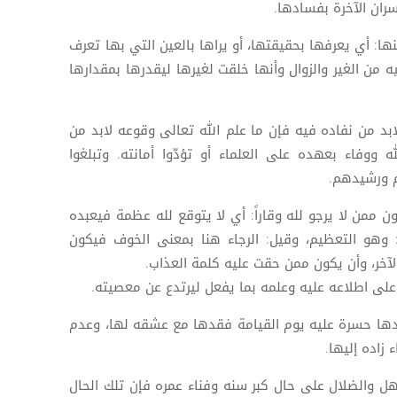
ران الآخرة بفسادها.
ينها: أي يعرفها بحقيقتها، أو يراها بالعين التي بها تعرف
من الغير والزوال وأنها خلقت لغيرها ليقدرها بمقدارها
 لابد من نفاده فيه فإن ما علم الله تعالى وقوعه لابد من
له ووفاء بعهده على العلماء أو تؤدّوا أمانته. وتبلغوا
م ورشيدهم.
كون ممن لا يرجو لله وقاراً: أي لا يتوقع لله عظمة فيعبده
ر: وهو التعظيم، وقيل: الرجاء هنا بمعنى الخوف فيكون
الآخر، وأن يكون ممن حقت عليه كلمة العذاب.
ه على اطلاعه عليه وعلمه بما يفعل ليرتدع عن معصيته.
عودها حسرة عليه يوم القيامة فقدها مع عشقه لها، وعدم
زاده إليها.
هل والضلال على حال كبر سنه وفناء عمره فإن تلك الحال