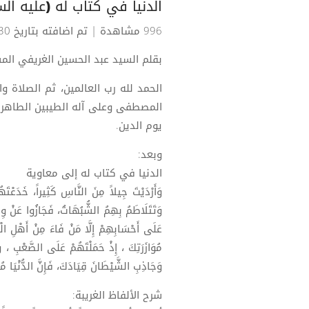
الدنيا في كتاب له (عليه ال
996 مشاهدة
| تم اضافته بتاريخ 30-03-2026
بقلم السيد عبد الحسين الغريفي ال
الحمد لله رب العالمين، ثم الصلاة و
المصطفى وعلى آله الطيبين الطاهرين
يوم الدين.
وبعد:
الدنيا في كتاب له إلى معاوية
وَأَرْدَيْتَ جِيلاً مِنَ النَّاسِ كَثِيراً، خَدَعْتَ
وَتَتَلَاطَمُ بِهِمُ الشُّبُهَاتُ، فَجَازُوا عَنْ وِجْه
عَلَى أَحْسَابِهِمْ إِلَّا مَنْ فَاءَ مِنْ أَهْلِ الْبَ
مُوَازَرَتِكَ ، إِذْ حَمَلْتَهُمْ عَلَى الصَّعْبِ ، 
وَجَاذِبِ الشَّيْطَانَ قِيَادَكَ، فَإِنَّ الدُّنْيَا مُنْق
شرح الألفاظ الغريبة: