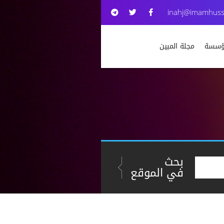
inahj@imamhuss
مؤسسة
مجلة المبين
بحث
في الموقع