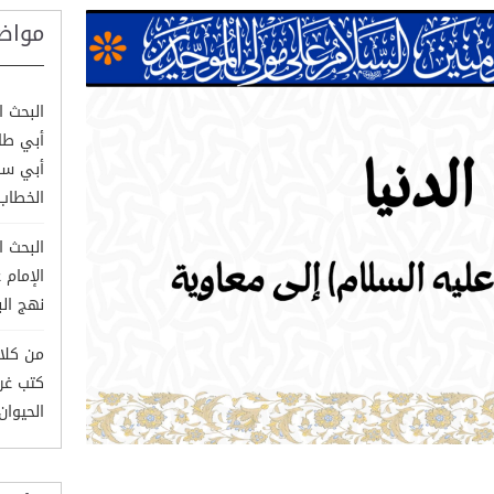
مواض
البحث ا
أبي طال
أبي سف
الخطاب
البحث ا
الإمام 
نهج الب
من كلام
كتب غري
الحيوان وم