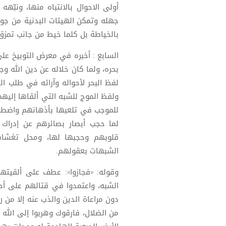
أولى الاحوال بالانتباه منها، ونبّ
جهله وتمكن الهيئات البدنية من جو
بالخياطة بل كلما خيط من جانب تمزق 
السابع : أخبره في معرض التوبيخ ع
بحره، ولما كان خلاله عن دين الله و
لفظ البحر لأحواله وآرائه في طلب الد
ولفظ الموج للشبه التي ألقاها إليهم
للموجب في تلعبها بأذهانهم واضطرا
لما حجب أبصار بصائرهم عن إدراك
قلوبهم وحجبها لها، ومحل تغشاه
الشبهات بعقولهم.
وقوله: «فجازوا»: عطف على ألقيتهم
الشبه، واعتمدوا في قتالهم على أ
دون مراعاة الدين والذب عنه إلا من 
من الضلال، فارقوك وهربوا إلى الله