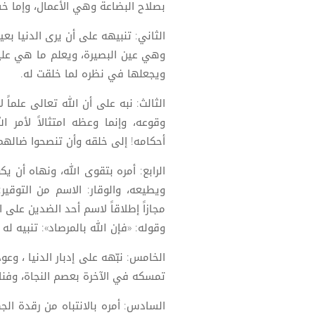
بصلاح البضاعة وهي الأعمال، وإما خس
الثاني: تنبيهه على أن يرى الدنيا بع
وهي عين البصيرة، ويعلم ما هي عليه 
ويجعلها في نظره لما خلقت له.
الثالث: نبه على أن الله تعالى علماً
وقوعه، وإنما وعظه امتثالاً لأمر ال
أحكامه! إلى خلقه وأن تنصحوا ضاله
الرابع: أمره بتقوى الله، ونهاه أن ي
ويطيعه، والوقار: الاسم من التوقي
مجازاً إطلاقاً لاسم أحد الضدين على 
وقوله: «فإن الله بالمرصاد»: تنبيه ل
الخامس: نبّهه على إدبار الدنيا ، و
تمسكه في الآخرة بعصم النجاة، وفناء 
السادس: أمره بالانتباه من رقدة الج