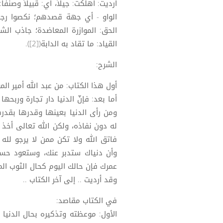
أرديت: أهلكت: جيلاً، أي: قبيلاً وصنفا
الواو - أي جهة قصدهم؛ نكصوا رجعوا 
الحق: الموازرة المعاضدة؛ جاذب ال
القياد: ما تقاد به الدابة([2]).
الشرح:
أول هذا الكتاب: من عبد الله أمير ال
أما بعد: فإنّ الدنيا دار تجارة وربح
ومن رأى الدنيا بعينها وقدرها بقدر
له دون نفاذه، ولكن الله تعالى أخذ ع
فاتق الله ولا تكن ممن لا يرجو لله 
وأن دنياك ستدبر عنك، وستعود حسرة
عمرك فإن حالك اليوم كحال الثوب الم
وقد أرديت .. إلى آخر الكتاب ..
في الكتاب مقاصد:
الأول: موعظته وتذكيره بحال الدنيا و