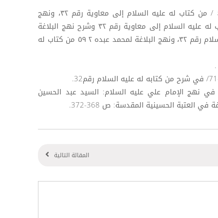
([1]) نهج البلاغة لصبحي صالح : ٤٠٦ / من كتاب له عليه السلام إلى معاوية رقم ٣٢، ونهج
الشيخ العطار : ٥٣٩ - ٥٤٠ / من كتاب له عليه السلام إلى معاوية رقم ۳۲ وشرح نهج البلاغة
لابن ميثم ٥: ٦٨ من كتاب له عليه السلام رقم ۳۲، ونهج البلاغة لمحمد عبده ٢ ٥٩ من كتاب له
دنيا في نهج الإمام علي عليه السلام: السيد عبد الحسين
ي العتبة الحسينية المقدسة: ص 368-372.
المقالة التالية