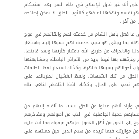
هه على أنه غير قابل للإصلاح في ذلك السن بعد استحكام
هر نفسه ونهكها له فهو كالثوب الخلق لا يمكن إصلاحه
من آخر .
لى ما فعل بأهل الشام من خدعته لهم وإلقائهم في موج
جهله بما ينبغي هو سبب خدعته لهم نسبها إليه، واستعار
نيا والانحراف عن طريق الله باعتبار كثرتها وبعد غايتها،
 وغرقهم بها فيما يريد من الأغراض الباطلة، ومشابهتها
ب أحوالهم بسببها ظاهرة، وكذلك استعار لفظ الظلمات
 الحق من تلك الشبهات، ولفظ الغشيان لطريانها على
م نصب على الحال. وكذلك لفظ التلاطم لتلعب تلك
، وأراد أنهم عدلوا عن الحق بسبب ما ألقاه إليهم من
حسابهم حمية الجاهلية في الذب عن أصولهم ومفاخرهم
رجع إلى الحق من أهل العقول فإنهم عرفوك وما أنت عليه
 من مؤازرتك فيما تريده من هدم الدين حين حملتهم على