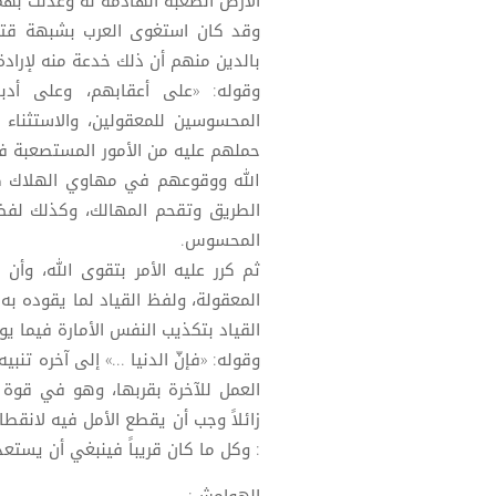
الأرض الصعبة الهادمة له وعدلت به
وقد كان استغوى العرب بشبهة قتل
بالدين منهم أن ذلك خدعة منه لإرادة 
وقوله: «على أعقابهم، وعلى أدب
المحسوسين للمعقولين، والاستثناء
حملهم عليه من الأمور المستصعبة في
الله ووقوعهم في مهاوي الهلاك كما
الطريق وتقحم المهالك، وكذلك لفظ
المحسوس.
ثم كرر عليه الأمر بتقوى الله، وأن
المعقولة، ولفظ القياد لما يقوده به 
القياد بتكذيب النفس الأمارة فيما يو
وقوله: «فإنّ الدنيا ...» إلى آخره تن
العمل للآخرة بقربها، وهو في قوة 
زائلاً وجب أن يقطع الأمل فيه لانقط
: وكل ما كان قريباً فينبغي أن يستعد لوصول