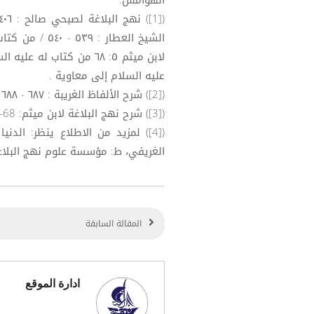
الهوامش:
عليه السلام إلى معاوية .
([2]) شرح الألفاظ الغريبة : ٦٨٧ - ٦٨٨ .
([3]) شرح نهج البلاغة لابن ميثم: 68-71/ في شرح من كتابه له عليه السلام رقم32.
([4]) لمزيد من الاطلاع ينظر: ال
الغريفي، ط: مؤسسة علوم نهج البلاغة ف
المقالة السابقة
ادارة الموقع