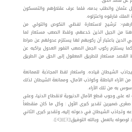
م عن قصد الحق.
 عثمان والطلب بدمه، فلما عرف عقلاؤهم والتمسكون
الملك فارقوه واعتزلوه.
ارهم»: ترشيح لاستعارة لفظي النكوص والتولي من
 هنا من الجيل الذين خدعهم، ولفظ الصعب مستعار لما
 الدين باعتبار أن ركوبهم لها يستلزم عدولهم عن صراط
 يستلزم ركوب الجمل الصعب النفور العدول براكبه عن
 القصد مستعار للطريق المعقول إلى الحق من الطريق
 يجاذب الشيطان قياده. واستعار لفظ المجاذبة للممانعة
من الآراء الباطلة وكواذب الآمال، وممانعة الشيطان لذلك
سوس به من تلك الآراء.
بيه له على وجوب قطع الآمال الدنيوية لانقطاع الدنيا، وعلى
صغرى ضميرين تقدير كبرى الأول : وكل ما كان منقطعاً
اعه وتجاذب الشيطان في دعوته إليه، وتقدير كبرى الثاني
ه بالعمل. وبالله التوفيق([3]))([4]).