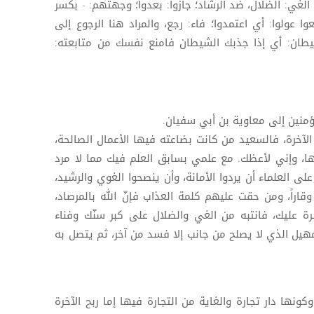
ً: الغي: الضلال، ضد الرشاد؛ جازوا: بعدوا؛ وجهتهم: - بكسر
عولوا: أي اعتمدوا؛ فاء: رجع، والمراد هنا الرجوع إلى
شيطان: أي إذا جذبك الشيطان فامنع نفسك من متابعته:
مؤمنين إلى معاوية بن أبي سفيان.
ها الآخرة، فالسعيد من كانت بضاعته فيها الأعمال الصالحة،
ها، وإني لأعظك. مع علمي بسابق العلم فيك مما لا مرد
لى العلماء أن يردوا الأمانة، وأن ينصحوا الغوي والرشيد،
وقاراً، ومن حقت عليهم كلمة العذاب فإنّ الله بالمرصاد،
 عليك، فانتبه من الغي والضلال على كبر سنّك وفناء
هيل الذي لا يصلح من جانب إلا فسد من آخر، ثم يتصل به
كونها دار تجارة والغاية من التجارة فيها إما ربح الآخرة