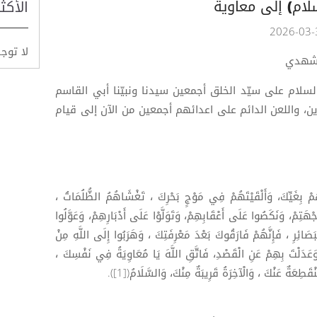
سلام) إلى معاوية
الأكث
لا توج
مشهدي
السلام على سيّد الخلق أجمعين سيدنا ونبيّنا أبي القاسم
، واللعن الدائم على اعدائهم أجمعين من الآن إلى قيام
هُمْ بِغَيِّكَ، وَأَلْقَيْتَهُمْ فِي مَوْجٍ بَحْرِكَ ، تَغْشَاهُمُ الظُّلُمَاتُ ،
َتِمْ، وَنَكَصُوا عَلَى أَعْقَابِهِمْ، وَتَوَلَّوْا عَلَى أَدْبَارِهِمْ، وَعَوَّلُوا
صَائِرِ ، فَإِنَّهُمْ فَارَقُوكَ بَعْدَ مَعْرِفَتِكَ ، وَهَرَبُوا إِلَى اللَّهِ مِنْ
وَعَدَلْتَ بِهِمْ عَنِ الْقَصْدِ، فَاتَّقِ اللَّهَ يَا مُعَاوِيَةُ فِي نَفْسِكَ ،
َطِعَةٌ عَنْكَ ، وَالْآخِرَةُ قَرِيبَةٌ مِنْكَ، وَالسَّلَامُ([1]).