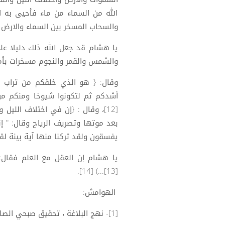
الله من السماء من ماء فأحيى به ا
والسحاب المسخر بين السماء والارض لآي
يا هشام قد جعل الله ذلك دليلا على
والشمس والقمر والنجوم مسخرات بأمره،
وقال: { هو الذي خلقكم من تراب 
أشدكم ثم لتكونوا شيوخا ومنكم من
[12]، وقال : {إن في اختلاف الليل
بعد موتها وتصريف الرياح وقال: " إن
يفسقون ولقد تركنا منها آية بينة لق
يا هشام إن العقل مع العلم فقال: {
[13]...) [14].
الهوامش:
[1]- نهج البلاغة ، تحقيق صبحي الصالح ، الخطبة : 165، ص293- 294.