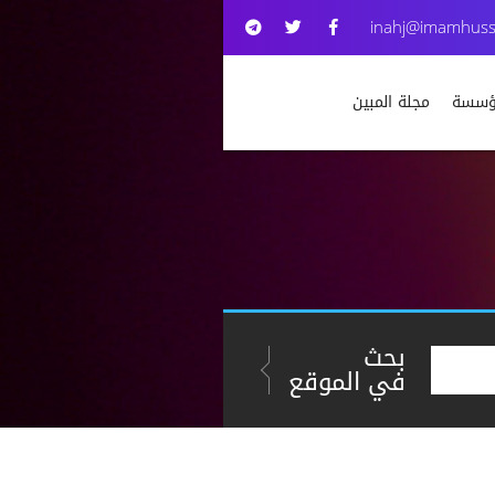
inahj@imamhuss
مؤسسة
مجلة المبين
بحث
في الموقع