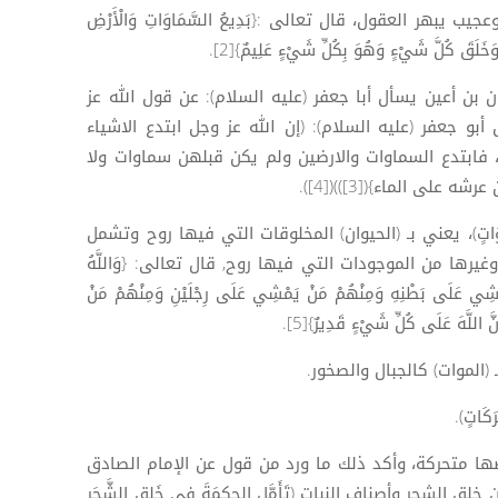
ر العقول، قال تعالى :{بَدِيعُ السَّمَاوَاتِ وَالْأَرْضِ
وَخَلَقَ كُلَّ شَيْءٍ وَهُوَ بِكُلِّ شَيْءٍ عَلِيمٌ}[2].
ن أعين يسأل أبا جعفر (عليه السلام): عن قول الله عز
أبو جعفر (عليه السلام): (إن الله عز وجل ابتدع الاشياء
 فابتدع السماوات والارضين ولم يكن قبلهن سماوات ولا
لى الماء}([3]))([4]).
َمَوَاتٍ)، يعني بـ (الحيوان) المخلوقات التي فيها روح وتشمل
غيرها من الموجودات التي فيها روح, قال تعالى: {وَاللَّهُ
َمْشِي عَلَى بَطْنِهِ وَمِنْهُمْ مَنْ يَمْشِي عَلَى رِجْلَيْنِ وَمِنْهُمْ مَنْ
َ اللَّهَ عَلَى كُلِّ شَيْءٍ قَدِيرٌ}[5].
(الموات) كالجبال والصخور.
َاتٍ).
 متحركة، وأكد ذلك ما ورد من قول عن الإمام الصادق
الشجر وأصناف النبات (تَأَمَّلِ الحِكمَةَ في خَلقِ الشَّجَرِ