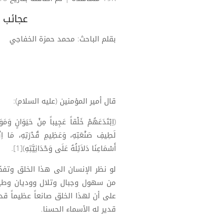
عجائب 
بقلم الباحث: محمد حمزة الخفاجي
قال أمير المؤمنين (عليه السلام):
(اِبْتَدَعَهُمْ خَلْقاً عَجِيباً مِنْ حَيَوَانٍ وَم
لَطِيفِ صَنْعَتِهِ، وَعَظِيمِ قُدْرَتِهِ، مَا اِنْ
أَسْمَاعِنَا دَلاَئِلُهُ عَلَى وَحْدَانِيَّتِهِ)[1].
لو نظر الإنسان الى هذا الخلق وتف
من سهول وجبال وتلال ووديان وطيور
على أن لهذا الخلق صانعاً عظيماً قد
قدير له الأسماء الحسنا.