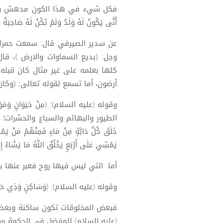
فكل شيء في هذا الكون مدهش وعجيب يبه
أَنَّى يَكُونُ لَهُ وَلَدٌ وَلَمْ تَكُنْ لَهُ صَاحِبَةٌ 
عن سدير الصيرفي قال: سمعت حمران ب
وجل: {بديع السماوات والارض }، قال 
كلها بعلمه على غير مثال كان قبله،
أرضون، أما تسمع لقوله تعالى: {وكان عرشه ع
وقوله (عليه السلام): (مِنْ حَيَوَانٍ و
الطيور والبهائم والسباع والحشرات؛ و
خَلَقَ كُلَّ دَابَّةٍ مِنْ مَاءٍ فَمِنْهُمْ مَنْ ي
يَمْشِي عَلَى أَرْبَعٍ يَخْلُقُ اللَّهُ مَا يَشَاءُ إِنّ
أما التي ليس فيها روح فعبر عنها بـ 
وقوله (عليه السلام): (وَسَاكِنٍ وَذِي حَرَك
فبعض المخلوقات تكون ساكنة وبعضها
(عليه السلام) للمفضل في الحكمة من خلق 