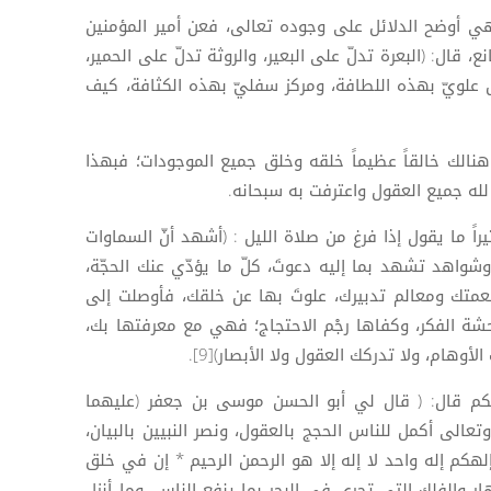
 أوضح الدلائل على وجوده تعالى، فعن أمير المؤمنين
ع، قال: (البعرة تدلّ على البعير، والروثة تدلّ على الحمير،
ل علويّ بهذه اللطافة، ومركز سفليّ بهذه الكثافة، كيف
نالك خالقاً عظيماً خلقه وخلق جميع الموجودات؛ فبهذا
لله جميع العقول واعترفت به سبحانه.
يراً ما يقول إذا فرغ من صلاة الليل : (أشهد أنّ السماوات
وشواهد تشهد بما إليه دعوتَ، كلّ ما يؤدّي عنك الحجّة،
نعمتك ومعالم تدبيرك، علوتَ بها عن خلقك، فأوصلت إلى
ة الفكر، وكفاها رجْم الاحتجاج؛ فهي مع معرفتها بك،
أوهام، ولا تدركك العقول ولا الأبصار)[9].
م قال: ( قال لي أبو الحسن موسى بن جعفر (عليهما
 وتعالى أكمل للناس الحجج بالعقول، ونصر النبيين بالبيان،
لهكم إله واحد لا إله إلا هو الرحمن الرحيم * إن في خلق
ار والفلك التي تجري في البحر بما ينفع الناس، وما أنزل