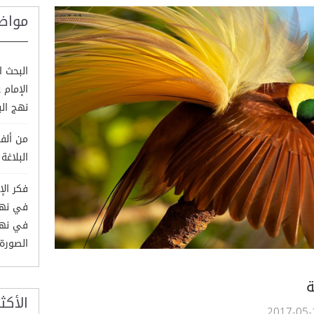
مواض
البحث ا
الإمام 
نهج الب
من ألفا
البلاغة لق
فكر الإ
في نهج 
الصورة
ة
الأكث