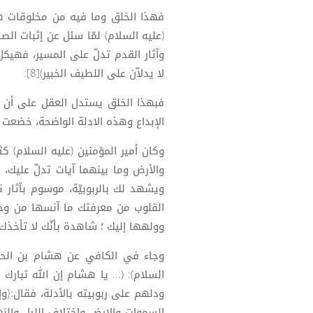
فهذا الخلق وما فيه من مخلوقات هي
(عليه السلام) لمّا سئل عن إثبات الصان
وآثار القدم تدلّ على المسير، فهيك
لا يدلاّن على اللطيف الخبير)[8].
فبهذا الخلق يستدل العقل على أن ه
الإبداع وهذه الادلة الواضحة، خضعت 
وكان أمير المؤمنين (عليه السلام) كث
والأرض وما بينهما آيات تدلّ عليك، 
ويشهد لك بالربوبيّة، موسوم بآثار 
القلوب من معرفتك ما آنسها من وحش
وولهها إليك ؛ شاهدة بأنّك لا تأخذك ال
وجاء في الكافي عن هشام بن الحك
السلام): (... يا هشام إن الله تبارك
ودلهم على ربوبيته بالأدلة، فقال:{وإ
السموات والارض واختلاف الليل والنه