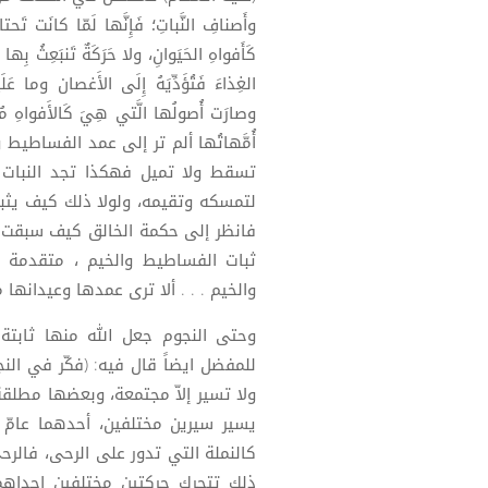
وأَصنافِ النَّباتِ؛ فَإِنَّها لَمّا كانَت تَحتا
كَأَفواهِ الحَيَوانِ، ولا حَرَكَةٌ تَنبَعِثُ بِها
الغِذاءَ فَتُؤَدِّيَهُ إِلَى الأَغصان وما عَلَيه
وصارَت أُصولُها الَّتي هِيَ كَالأَفواهِ مُلتَق
أُمَّهاتُها ألم تر إلى عمد الفساطي
تسقط ولا تميل فهكذا تجد النبات
لتمسكه وتقيمه، ولولا ذلك كيف يثبت
فانظر إلى حكمة الخالق كيف سبقت ح
ثبات الفساطيط والخيم ، متقدمة 
والخيم . . . ألا ترى عمدها وعيدانها م
وحتى النجوم جعل الله منها ثابتة 
للمفضل ايضاً قال فيه: (فكّر في ال
ولا تسير إلاّ مجتمعة، وبعضها مطلق
يسير سيرين مختلفين، أحدهما عامّ 
كالنملة التي تدور على الرحى، فالرحى
ذلك تتحرك حركتين مختلفين احداهم