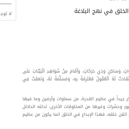
الخلق في نهج البلاغة
لا توج
َوَاتٍ، وَسَاكِنٍ وَذِي حَرَكَاتٍ، وَأَقَامَ مِنْ شَوَاهِدِ اَلْبَيِّنَاتِ عَلَى
قَادَتْ لَهُ اَلْعُقُولُ مُعْتَرِفَةً بِهِ، وَمَسَلِّمَةً لَهُ، وَنَعَقَتْ فِي
كر جيداً في عظيم القدرة، من سماوات وأرضين وما فيها
 وحشرات وغيرها من المخلوقات الأخرى، لدلته الدلائل
 اتقن خلقه، فهذا الإبداع في الخلق انما يكون من عظيم