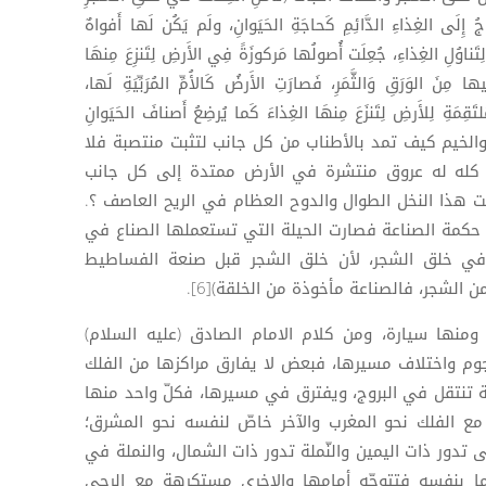
جُ إِلَى الغِذاءِ الدَّائِمِ كَحاجَةِ الحَيَوانِ، ولَم يَكُن لَها أَفواهٌ
 لِتَناوُلِ الغِذاءِ، جُعِلَت أُصولُها مَركوزَةً فِي الأَرضِ لِتَنزِعَ مِنهَا
ا مِنَ الوَرَقِ وَالثَّمَرِ، فَصارَتِ الأَرضُ كَالأُمِّ المُرَبِّيَةِ لَها،
ِمَةِ لِلأَرضِ لِتَنزَعَ مِنهَا الغِذاءَ كَما يُرضِعُ أَصنافَ الحَيَوانِ
ط والخيم كيف تمد بالأطناب من كل جانب لتثبت منتصبة فلا
 كله له عروق منتشرة في الأرض ممتدة إلى كل جانب
 هذا النخل الطوال والدوح العظام في الريح العاصف ؟.
كمة الصناعة فصارت الحيلة التي تستعملها الصناع في
في خلق الشجر، لأن خلق الشجر قبل صنعة الفساطيط
ن الشجر، فالصناعة مأخوذة من الخلقة)[6].
ومنها سيارة، ومن كلام الامام الصادق (عليه السلام)
نجوم واختلاف مسيرها، فبعض لا يفارق مراكزها من الفلك
ة تنتقل في البروج، ويفترق في مسيرها، فكلّ واحد منها
مع الفلك نحو المغرب والآخر خاصّ لنفسه نحو المشرق؛
 تدور ذات اليمين والنّملة تدور ذات الشمال، والنملة في
ا بنفسه فتتوجّه أمامها والاخرى مستكرهة مع الرحى