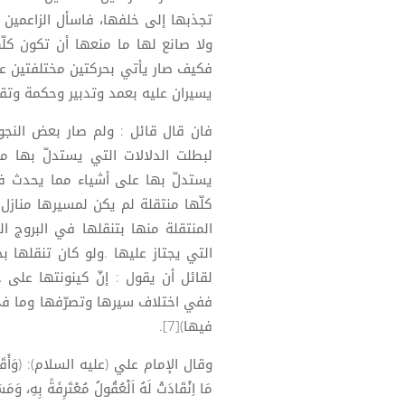
تجذبها إلى خلفها، فاسأل الزاعمين 
ولا صانع لها ما منعها أن تكون كلّه
فكيف صار يأتي بحركتين مختلفتين عل
يسيران عليه بعمد وتدبير وحكمة وتقد
فان قال قائل : ولم صار بعض النجوم ر
لبطلت الدلالات التي يستدلّ بها م
يستدلّ بها على أشياء مما يحدث في
كلّها منتقلة لم يكن لمسيرها منازل 
المنتقلة منها بتنقلها في البروج ال
التي يجتاز عليها .ولو كان تنقلها 
لقائل أن يقول : إنّ كينونتها على
ففي اختلاف سيرها وتصرّفها وما في ذ
فيها)[7].
وقال الإمام علي (عليه السلام): (وَأَقَامَ مِنْ 
مَا اِنْقَادَتْ لَهُ اَلْعُقُولُ مُعْتَرِفَةً بِهِ، وَمَس