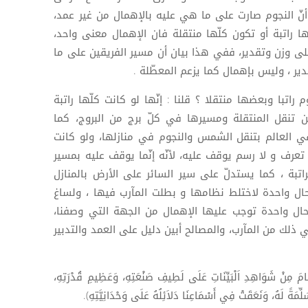
أنّ النجوم صارت على ما هي عليه بالإهمال من غير عمد،
ا راتبة أو تكون كلّها منتقلة فان الإهمال معنى واحد،
ى وزن وتقدير، ففي هذا بيان أن مسير الفريقين على ما
ير ، وليس بإهمال كما يزعم المعطّلة .
اتبا وبعضها منتقلا ؟ قلنا : إنّها لو كانت كلّها راتبة
ن تنقل المنتقلة ومسيرها في كلّ برج من البروج، كما
 العالم بتنقل الشمس والنجوم في منازلها، ولو كانت
تعرف و لا رسم يوقف عليه، لأنّه إنّما يوقف عليه بمسير
راتبة ، كما يستدلّ على سير السائر على الأرض بالمنازل
بحال واحدة لاختلط نظامها و بطلت المآرب فيها ، ولساغ
 حال واحدة توجب عليها الإهمال من الجهة التي وصفنا،
لك من المآرب، والمصالح أبين دليل على العمد والتدبير
شَوَاهِدِ اَلْبَيِّنَاتِ عَلَى لَطِيفِ صَنْعَتِهِ، وَعَظِيمِ قُدْرَتِهِ،
َلِّمَةً لَهُ، وَنَعَقَتْ فِي أَسْمَاعِنَا دَلاَئِلُهُ عَلَى وَحْدَانِيَّتِهِ).