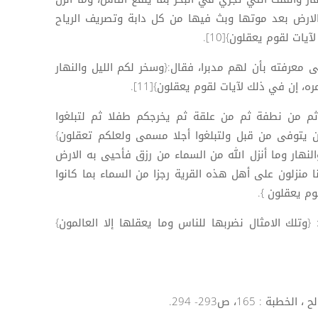
لارض بعد موتها وبث فيها من كل دابة وتصريف الرياح
ات لقوم يعقلون}[10].
 معرفته بأن لهم مدبرا، فقال:{وسخر لكم الليل والنهار
 إن في ذلك لآيات لقوم يعقلون}[11].
ثم من نطفة ثم من علقة ثم يخرجكم طفلا ثم لتبلغوا
 يتوفى من قبل ولتبلغوا أجلا مسمى ولعلكم تعقلون}
 والنهار وما أنزل الله من السماء من رزق فأحيى به الارض
ا منزلون على أهل هذه القرية رجزا من السماء بما كانوا
وم يعقلون }.
وتلك الامثال نضربها للناس وما يعقلها إلا العالمون}