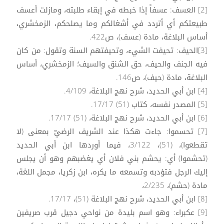
[2] العسف: عسفاً إذا خبطه في إبقاء طلبته، ومازلت أعسف
طبيعتكم أي أتردد في أشغالكم وما يصلحكم، الزمخشري،
أساس البلاغة، مادة (عسف)، ص422.
[3]الحيف: تحيفت الشيء، وتحيفتهم السنة وتقول: من كان
فيه الجنف والحيف، حق الشنق والسيف؛ الزمخشري، أساس
البلاغة، مادة (حيف)، ص146.
[4] ابن أبي الحديد، شرح نهج البلاغة، 4/109.
[5] المصدر نفسه، كتاب (51) 17/17.
[6] ابن أبي الحديد، شرح نهج البلاغة، (51) 17/17.
[7] تحسموا: جاءت هكذا عند الشريف الرضيّ بمعنى (لا
تقطعوا)، (51)، 3/122، فيما أوردها ابن أبي الحديد
(تحشموا) أي: يحشم بني فلان أي يغضبهم وهو أن يجلس
إليك الرجل فتؤدبه وتسمعه ما يكره، ابن زكريا، مجمل اللغة،
مادة (حشم)، 2/235،
[8] ابن أبي الحديد، شرح نهج البلاغة (51)، 17/17.
[9] عكبراء: وهو اسم بليدة من نواحي دجيل قرب صريفين