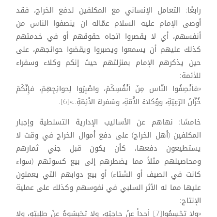
رابعًا: التعامل الإنساني مع المكلفين لدفع الخراج، فقد
أوصى الإمام عليه السلام عمّاله ان ينصفوا الناس من
أنفسهم، أي لا يقصروا اتجاه حقوقهم أو في خدمتهم
كذلك عليهم أن يسمعوا ويصبروا ويقضوا حوائجهم، على
حين يذكرهم الإمام بمنزلتهم حيث إنكم وكلاء وسفراء
للأئمة:
«فأنْصِفُوا النّاس مِنْ أنْفُسِكُمْ، واصْبِرُوا لِحوائِجِهِمْ، فإِنّكُمْ
خُزّانُ الرّعِيّةِ، ووُكلاءُ الاُْمّةِ، وسُفراءُ الاْئِمّةِ..»[6].
خامسًا: نهاهم عن الأساليب الإدارية التسلطية وإجبار
المكلفين (أهل الخراج) على دفع أموال الخراج في وقت لا
يستطيعون دفعها، كأن يكون قبل جني ثمارهم
ومحاصيلهم مثلاً مما يضطرهم إلى بيع كسوتهم (سواء
كانت في الصيف أو الشتاء) أو بيع دوابهم التي يعملون
عليها مما له الأثر السلبي في نفوسهم وكذلك على عملية
الإنتاج:
«ولا تحْسِمُوا[7] أحداً عنْ حاجتِهِ، ولا تحَبِسُوهُ عنْ طلِبتِهِ، ولا