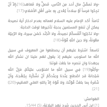
«ولا تمسُّنّ مال أحد مِن النّاسِ، مُصلٍّ ولا مُعاهد[16]،إِلاّ أنْ
تجِدُوا فرساً أوْ سِلاحاً يُعْدى بِهِ على أهْلِ الاْسْلامِ»[17].
ثامناً: أكد الإمام عليه السلام لعماله بعدم ادخار أية نصيحة
يمكن أن تنفع المسلمين بحجة تأخيرها لوقت الحاجة:
«ولا تدّخِرُوا أنْفُسكُمْ نصِيحةً، ولا الْجُنْد حُسْن سِيرة، ولا الرّعِيّة
معُونةً، ولا دِين اللهِ قُوّةً»[18].
تاسعاً: اشترط عليهم أن يصطنعوا من المعروف في سبيل
الله ما استوجب عليهم إذ يقول لهم علينا ان نشكر الله
بجهدنا وان ننصره ما بلغت قوتنا:
«وأبْلُوا[19] فِي سبيلِ اللهِ ما اسْتوْجب عليْكُمْ، فإِنّ الله
سُبْحانهُ قدِ اصْطنع عِنْدنا وعِنْدكُمْ أنْ نشْكُرهُ بِجُهْدِنا، وأنْ
ننْصُرهُ بِما بلغتْ قُوّتُنا، ولا قُوّة إِلاّ بِاللهِ العلي العظيم»[20])
[21].
الهوامش:
[1] ابن أبي الحديد، شرح نهج البلاغة، (5) 15/44.