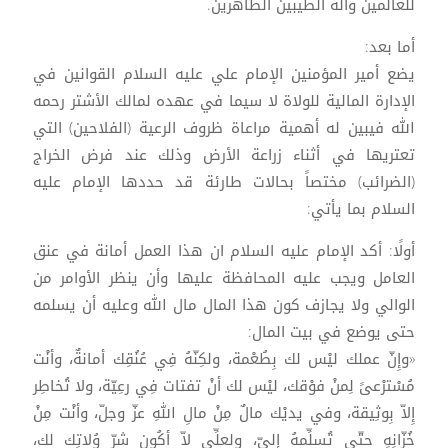
للعالمين وآله الطيبين الطاهرين.
أما بعد:
يضع أمير المؤمنين الإمام علي عليه السلام القوانين في
الإدارة المالية للولاة لا سيما في عهده لمالك الأشتر رحمه
الله فيبين له أهمية مراعاة ظروف الرعية (الفلاحين) التي
تعتريها في أثناء زراعة الأرض وذلك عند فرض الخراج
(الضرائب) مختصاً بحالات طارئة قد حددها الإمام عليه
السلام بما يأتي:
أولًا: أكد الإمام عليه السلام ان هذا العمل أمانة في عنق
العامل ويجب عليه المحافظة عليها وأن ينظر الأوامر من
الوالي ولا يجازف كون هذا المال مال الله وعليه أن يسلمه
حتى يوضع في بيت المال:
«وإِنّ عملك ليْس لك بِطُعْمة، ولكِنّهُ فِي عُنُقِك أمانةٌ، وأنْت
مُسْترْعىً لِمنْ فوْقك، ليْس لك أنْ تفتات فِي رعِيّة، ولا تُخاطِر
إِلاّ بِوثِيقة، وفي يديْك مالٌ مِنْ مالِ اللهِ عزّ وجلّ، وأنْت مِنْ
خُزّانِهِ حتّى تُسلِّمهُ إِليّ، ولعلِّي لاّ أكُون شرّ وُلاتِك لك،