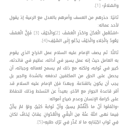
والسّلامُ» [1].
ثانيًا: حذرهم من العسف وأمرهم بالعدل مع الرعية إذ يقول
لأحد عماله:
«اسْتَعْمِلِ الْعَدْلَ واحْذَرِ الْعَسْفَ [2]والْحَيْفَ [3] فَإِنَّ الْعَسْفَ
يَعُودُ بِالْجَلاءِ والْحَيْفَ يَدْعُو إِلَى السَّيْفِ»[4].
ثالثًا: ثم يصف الإمام عليه السلام عمل الخراج الذي يقوم
به العامل حيث إنه عمل يسير في أدائه، عظيم في فائدته،
كبير في ثوابه، ولكنه مع ذلك لم يسمح لعماله وجباته، أن
يحصل على الحق من المكلفين لدفعه بالشدة والجبر بل
يجب أن يكون بالقناعة. وبهذا فإن الإمام عليه السلام قد
أقر قاعدة الجوار مع الآخر، بعيداً عن التسلط وذلك للحفاظ
على كرامة الإنسان وعدم ضياع أمواله:
«واعْلمُوا أنّ ما كُلِّفْتُمْ يسِيرٌ، وأنّ ثوابهُ كثِيرٌ، ولوْ لمْ يكُنْ
فِيما نهى اللهُ عنْهُ مِن الْبغْيِ والْعُدْوانِ عِقابٌ يُخافُ لكان
فِي ثوابِ اجْتِنابِهِ ما لا عُذْر فِي ترْكِ طلبِهِ»[5].