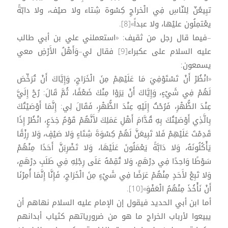
تبِيعُنّ لِلنّاسِ فِي الْخراجِ كِسْوة شِتاء ولا صيْف، ولا دابّةً
يعْتمِلُون عليْها، ولا عبداً»[8].
–فيما قال رجل من ثقيف: «استعملني علي بن أبي طالب
عليه السلام على عكبراء[9] فقال لي–وَأَهْلُ الأَرْضِ معي
يسمعون:
«انْظُرْ أَنْ تَسْتَوْفِيَ مَا عَلَيْهِمْ مِنَ الْخَرَاجِ، وَإِيَّاكَ أَنْ تُرَخِّصَ
لَهُمْ فِي شَيْءٍ، وَإِيَّاكَ أَنْ يَرَوْا مِنْكَ ضَعْفًا، ثُمَّ قَالَ: رُحْ إِلَيَّ
عِنْدَ الظُّهْرِ، فَرُحْتُ إِلَيْهِ عِنْدَ الظُّهْرِ، فَقَالَ لِي: إِنَّمَا أَوْصَيْتُكَ
بِالَّذِي أَوْصَيْتُكَ بِهِ قُدَّامَ أَهْلِ عَمَلِكَ لأَنَّهُمْ قَوْمُ خِدَعٍ، انْظُرْ إِذَا
قَدِمْتَ عَلَيْهِمْ فَلا تَبِيعَنَّ لَهُمْ كِسْوَةَ شِتَاءٍ وَلا صَيْفٍ، وَلا رِزْقًا
يَأْكُلُونَهُ، وَلا دَابَّةً يَعْمَلُونَ عَلَيْهَا، وَلا تَضْرِبَنَّ أَحَدًا مِنْهُمْ
سَوْطًا وَاحِدًا فِي دِرْهَمٍ، وَلا تُقِمْهُ عَلَى رِجْلِهِ فِي طَلَبِ دِرْهَمٍ،
وَلا تَبِعْ لأَحَدٍ مِنْهُمْ عَرَضًا فِي شَيْءٍ مِنَ الْخَرَاجِ، فَإِنَّا إِنَّمَا أُمِرْنَا
أَنْ نَأْخُذَ مِنْهُمُ الْعَفْوَ»[10].
أما ابن أبي الحديد فيقول إن الإمام عليه السلام نهاهم أن
يبيعوا لأرباب الخراج ما هو من ضرورياتهم كثياب أبدانهم