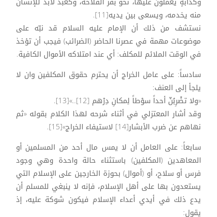
وكدابةٍ يعملون عليها، نحو بقر الفلاحة، وكعبد لابد للإنسان
منه يخدمه، ويسعى بين يديه[11].
نستشف من ذلك أن الإمام عليه السلام قد نبّه على
موضوعات مهمة في عصرنا الحاضر (الضرائب) فيجب أن تؤخذ
في الوقت الملائم للمكلف: أي عند امتلاكه الأموال الكافية.
سادساً: على عامل الخراج أن يحترم حقوق المكلفين وان لا
يلجأ إلى العنف:
«ولا تضْرِبُنّ أحداً سوْطاً لِمكانِ دِرْهم [12]..»[13].
وقد أشار المعتزلي في أثناء شرحه لهذا الكلام بقوله «ثم
نهاهم عن ضرب الأبشار[14] لاستيفاء الخراج»[15].
سابعاً: على العامل أن لا يمس مال أحد من المسلمين أو
المعاهدين (المكلفين) باستثناء حالة واحدة وهي وجود
فرس أو سلاح، أو (أموال) بحوزة الخارجين على الإسلام التي
يستعدون بها على أهل الإسلام، فإنه لا ينبغي للمسلم أن
يدع ذلك في أيدي أعداء الإسلام فيكون شوكة عليه، إذ
يقول: