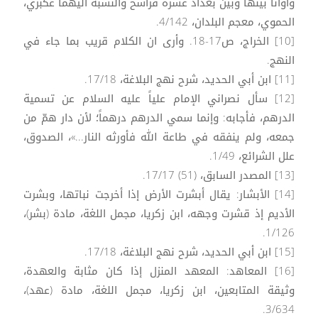
وأوانا بينها وبين بغداد عشرة فراسخ والنسبة اليهما عكبري،
الحموي، معجم البلدان، 4/142.
[10] الخراج، ص17-18. وأرى ان الكلام قريب بما جاء في
النهج.
[11] ابن أبي الحديد، شرح نهج البلاغة، 17/18.
[12] سأل نصراني الإمام علياً عليه السلام عن تسمية
الدرهم، فأجابه: وإنما سمي الدرهم درهماً؛ لأن دار همّ من
جمعه، ولم ينفقه في طاعة الله فأورثه النار...»، الصدوق،
علل الشرائع، 1/49.
[13] المصدر السابق، (51) 17/17.
[14] الأبشار: يقال أبشرت الأرض إذا أخرجت نباتها، وبشرت
الأديم إذ قشرت وجهه، ابن زكريا، مجمل اللغة، مادة (بشر)،
1/126.
[15] ابن أبي الحديد، شرح نهج البلاغة، 17/18.
[16] المعاهد: المعهد المنزل إذا كان مثابة والعهدة،
وثيقة المتابعين، ابن زكريا، مجمل اللغة، مادة (عهد)،
3/634.