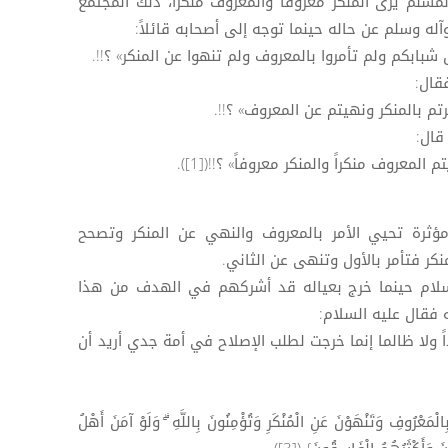
مسلم يرى المنكر معروفا والمعروف منكراً، ذلك المجتمع
آله وسلم عن حاله حينما توجه إلى أصحابه قائلاً:
بكم ولم تأمروا بالمعروف ولم تنهوا عن المنكر» ؟!!.
قال:
تم بالمنكر ونهيتم عن المعروف» ؟!!.
قال:
لمعروف منكراً والمنكر معروفاً» ؟!!([1]).
ؤثرة تحيي الأمر بالمعروف والنهي عن المنكر وتصحح
ر فتأمر بالأول وتنهى عن الثاني.
لسلام حينما خرج بعياله قد أشركهم في الهدف من هذا
 فقال عليه السلام:
داً ولا ظالما إنما خرجت لطلب الإصلاح في أمة جدي أريد أن
بِالْمَعْرُوفِ وَتَنْهَوْنَ عَنِ الْمُنْكَرِ وَتُؤْمِنُونَ بِاللَّهِ ۗ وَلَوْ آمَنَ أَهْلُ