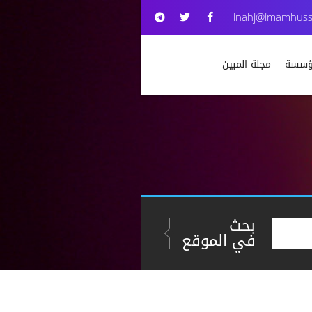
inahj@imamhuss
مؤسسة
مجلة المبين
بحث
في الموقع