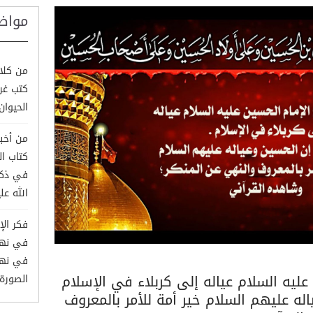
مواض
من كلام
كتب غري
الحيوان وم
من أخبا
كتاب ا
في ذكر
الله علي
فكر الإ
في نهج 
 عليه السلام عياله إلى كربلاء في الإسلام
الصورة
ياله عليهم السلام خير أمة للأمر بالمعروف