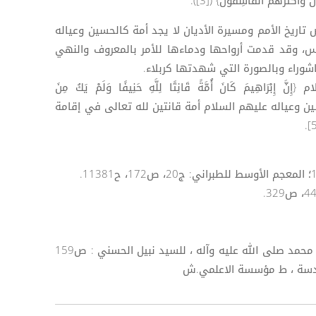
َ وَأَكْثَرُهُمُ الْفَاسِقُونَ} ([3]).
 تاريخ الأمم ومسيرة الأديان لا يجد أمة كالحسين وعياله
س، وقد قدمت أرواحها ودماءها للأمر بالمعروف والنهي
شوراء وبالصورة التي شهدتها كربلاء.
ِبْرَاهِيمَ كَانَ أُمَّةً قَانِتًا لِلَّهِ حَنِيفًا وَلَمْ يَكُ مِنَ
ف لا يكون الحسين وعياله عليهم السلام أمة قانتين لله تعالى في إقامة
[5] لمزيد من الاطلاع ينظر : سبايا آل محمد صلى الله عليه وآله ، للسيد نبيل الحسني : ص159