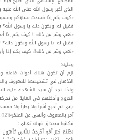
المجتمع الإسلامي الذي أصبح فيه ال
الذي أخبر رسول الله صلى الله عليه و
«كيف بكم إذا فسدت نساؤكم وفسق شبا
فقيل له: ويكون ذلك يا رسول الله؟ ف
«نعم، وشر من ذلك !! كيف بكم إذا أمر
فقيل له: يا رسول الله ويكون ذلك؟!! 
«نعم، وشر من ذلك!!، كيف بكم إذا رأيتم ا
وعليه:
لزم أن تكون هناك أدوات فاعلة وم
الأذهان في تشخيصها للمعروف والمنك
ولذا: نجد أن سيد الشهداء عليه ا
الخروج وأدخلهم في الغاية من تحركه
«إني لم أخرج أشراً ولا بطراً ولا مفس
آمر بالمعروف وأنهى عن المنكر»([2]).
فكانوا مصداق قوله تعالى:
{كُنْتُمْ خَيْرَ أُمَّةٍ أُخْرِجَتْ لِلنَّاسِ تَأْمُرُونَ 