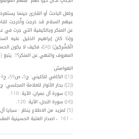
الْكِتَابِ لَكَانَ خَيْرًا لَهُمْ ۚ مِنْهُمُ الْمُؤْمِنُون
ولعل الباحث أو القارئ حينما يستعرض
عيهم السلام قد خرجت وأُخرجت للنا
عن المنكر وبالكيفية التي جرت في عا
وإذا كان إبراهيم الخليل عليه السلام {إِنَّ إ
الْمُشْرِكِينَ} ([4])، فكي
المعروف والنهي عن المنكر؟!!. يتبع [5].
الهوامش:
([1]) الكافي للكليني: ج5، ص59، ح14؛ المعجم الأوسط للطبراني: ج20، ص172، ح11381.
([2]) بحار الأنوار للعلامة المجلسي: ج44، ص329.
([3]) سورة آل عمران، الآية: 110.
([4]) سورة النحل، الآية: 120.
– 161 ، اصدار العتبة الحسينية المقدسة ، ط مؤسسة الاعلمي.ش