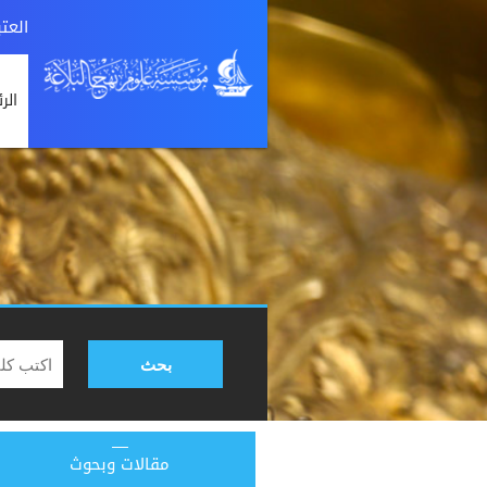
العت
الر
بحث
مقالات وبحوث