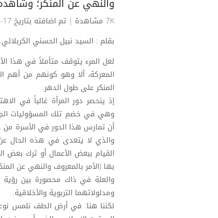
والنهي عن المنكر؛ وشاهده 
7K مشاهدة
| تم اضافته بتاريخ 17-09-2022
بقلم : السيد نبيل الحسني الكربلائي.
لعل المرء يتوقف متأملاً في هذا الأ
المعركة، ألا وهو كونهم من أهم ال
المنكر على طول الدهر.
إذ ينحصر دور المرأة غالباً في الا
وهي في خضم تلك المسؤوليات الجسي
أن تمارس هذا الدور في الأسرة من خل
والذي لا يتعدى في هذه الحال عن م
القيام ببعض الأعمال أو ترك بعض الأ
بها (الأمر بالمعروف والنهي عن المنك
والعلة في ذاك محصورة بين رؤية ال
ومدلولاتهما التربوية والأخلاقية.
لكننا هنا: في أرض الطف نلمس نوعا