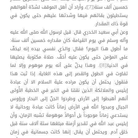
خمسين ألف سنة([7])، وأراد أن أهل الموقف لشدّة أهوالهم
يستطيلون بقائهم فيها وشدتها عليهم حتى يكون في
قوة ذاك المقدار.
وعن أبي سعيد الخدري قال: قيل لرسول الله صلى الله عليه
وآله وسلم في يوم القيامة كان مقداره خمسين ألف سنة:
ما أطول هذا اليوم؟ فقال: والذي نفسي بيده إنه ليخفّ
على المؤمن حتى يكون عليه أخفّ. صلاة مكتوبة يصليها
في الدنيا([8]). وهذا يدلّ على أنه يوم موهوم وإلا لما
تفاوت في الطول والقصر إلى هذه الغاية. إذا ثبت هذا
فنقول: يحتمل أن يكون مراده علية السلام الا أن عبادة
إبليس والملائكة الذين نقلنا في الخبر في الخطبة الأُولى
أنهم أهبطوا إلى الأرض وطردوا الجنّ إلى البحار ورؤوس
الجبال وعبدوا الله في الأرض زماناً كانت عبادة روحانية لا
يستدعي زماناً موجوداً بل أحوالاً موهومة تشبه الزمان، وأن
إبليس عبد الله في تقدير أزمنة مبلغها ستة آلاف سنة قبل
خلق آدم. ويحتمل أن يقال: إنها كانت جسمانية في زمان