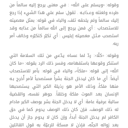
وقوله: «ويسلم على الله» : في معنى يرجع إليه سالماً من
طرده ولعنته وعـذابـه . تقول: سلم علي هذا الشيء إذا رجع
إليك سالماً ولم يلحقه تلف، والباء في قوله: بمثل معصيته
للاستصحاب : أي فمن يرجع إلى الله سالماً من عذابه وقد
استصحب مـثـل معصيته إبليس : أي تكبّر كتكبّره وخالف أمر
ربه.
وقوله: «كلّا»: ردّ لما عساه يدّعي من تلك السلامة التي
استنكر وقوعها باستفهامه، وفسر ذلك الرد بقوله: «ما كان
الله» إلى قوله: «ملكاً»، والباء في قوله: بأمر للاستصحاب
أيضاً: أي ما كان ليدخل الجنة بشراً مستصحباً لأمر أُخرج بـه
منها ملكاً، وذلك الأمر هو رذيلة الكبر التي يستصحبها
الإنسان بعد الموت ملكة وخلقاً. جوهر نفسه، والقضية
سالبة عرفية عامة: أي لا يدخل الجنة بشر بوصف الكبر مادام
له ذلك الوصف، فإن كان ذلك الوصف يدوم كما في حق
الكافر لم يدخل الجنة أبداً، وإن كان لا يدوم جاز أن يدخل
بعد زواله الجنّه، فإذن لا مسكة للرعيّة به قول القائلين