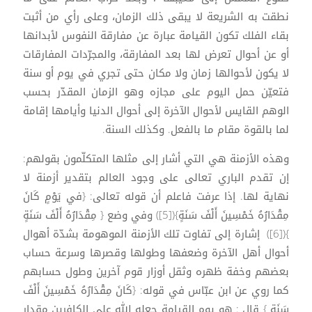
نطقت به الشريعة لا يبقى ذلك الزمان، وعلى رأي من أثبت
بقاء الفلك تكون القيامة عبارة عن مفارقة النفوس لأبدانها
أو عن أحوال تعرض لها بعد المفارقة، والمجرّدات المفارقات
لا يكون لأحوالها زمان ولا مكان حتى تجري في يوم أو سنة
فتعيّن حمل اليوم على مجازه وهو الزمان المقدّر بحسب
الوهم القايس لأحوال الآخرة إلى أحوال الدنيا وأيامها إقامة
لما بالقوة مقام ما بالفعل. وكذلك السنة.
وهذه الأزمنة هي التي أشار إلى مثلها المتكلّمون بقولهم:
إن تقدم الباري تعالى على وجود العالم بتقدير أزمنة لا
نهاية لها. إذا عرفت فاعلم أن قوله تعالى: {في يَوْمٍ كَانَ
مِقْدَارُهُ خَمْسِينَ أَلْفَ سَنَةٍ}([5]) وفي وضع { مِقْدَارُهُ أَلْفَ سَنَةٍ
}([6]) إشارة إلى تفاوت تلك الأزمنة الموهومة بشدّة أهوال
أحوال أهل الآخرة وضعفها وطولها وقصرها وسرعة حساب
بعضهم وخفة ظهره وثقل أوزار قوم آخرين وطول حسابهم
كما روي عن ابن عبّاس في قوله: {كَانَ مِقْدَارُهُ خَمْسِينَ أَلْفَ
سَنَةٍ } قال : هو يوم القيامة جعله الله على الكافرين مقدار