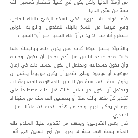
من أزمنة الدنيا ولكن يكون في كمية كمقدار خمسين ألف
سنة من سنّي الدنيا.
فأما قوله: «لا يدري»: ففي نسخة الرضيّ بالبناء للفاعل،
وفي غيرها من النسخ بالبناء للمفعول. والرواية الأولى
تستلزم أنه مّمن لا يدري أنّ تلك السنين مــن أيّ السنين؟
والثانية: يحتمل فيها كونه ممّن يدري ذلك، وبالجملة فلما
كانت مدة عبادة إبليس قبل آدم يحتمل أن يكون روحانية
وأن يكون جسمانية، ويحتمل أن يكون بحسب ذلك في زمان
موهوم أو موجود، وعلى تقدير أن يكون موجوداً يحتمل أن
يكون ستة آلاف سنة من السنين المعهودة المتعارفة لنا،
ويحتمل أن يكون من سنين كانت قبل ذلك مصطلحاً على
تقدير كلّ منها بألف سنة أو بخمسين ألف سنة من سنينا لا
جرم لم يمكن الجزم بواحد من هذه الاحتمالات فلذلك قال :
لا يدري.
قال بعض الشارحين: ويفهم من تقديره علية السلام تلك
المدّة بستة آلاف سنة لا يدري من أيّ السنين هي أنّه