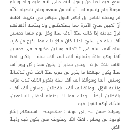
سمع فيه نصاً من رسول الله صلى الله عليه وآله وسلم
مجملاً ولم يفسره له ، أو أنه من سمعه وعلم تفصيله لكنّه
لم يفصله للناس بل أبهم القول عليهم في تعيينه لعلمه
أنّ تعيين سنيّ الآخرة مما يستعظمون ولا يحتمله أذهانهم
فإنّ عبادته إذا كانت ستة آلاف سنة وكل يوم منها خمسين
ألف سنة من سنيّ الدنيا كان مبلغ ذلك مما يخرج من ضرب
ستة آلاف سنة في ثلاثمائة وستين مضروبة في خمسين
ألفاً وهو مائة وثمانية ألف ألف ألف سنة - بتكرير لفظ
الألف ثلاث مرّات - وعلى تقدير أن يكون مقدار كل يوم ألف
سنة يكون مبلغها ما يخرج من ضرب ستة آلاف في ثلاثمائة
وستين ألفا وهوألفا ألف ألف سنة بتكرير الألف ثلاث مرّات،
وتثنية الأوّل ـ ومائة ألف ألف ـ بلفظتين ـ وستون ألف ألف -
بلفظتين أيضاً ـ وذلك مما لا يحتمله أذهان السامعين،
فلذلك أبهم القول فيه .
وقوله: «فمن ...» إلى قوله : «معصيته» : استفهام إنكار
لوجود من يسلم . لعنة الله وعقوبته ممن يكون فيه رذيلة
الكبر.