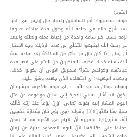
الشرح:
قوله: «فاعتبروا»: أمر للسامعين باعتبار حال إبليس في الكبر
بعد شرح حاله في طاعة الله وطول مدة عبادته له وما
لزمه بسبب كبر ساعة واحدة من إحباط عمله ولعنته والبعد
عن رحمة الله ليتنبهوا للتخلّي عن هذه الرذيلة؛ وجه الاعتبار
أن يقال: إذا كان حال من تكبّر من الملائكة بعد عبادة ستة
آلاف سنة كذلك فكيف بالمتكبرين من البشر على قصر مدة
عبادتهم وكونهم بشراً؟ فبطريق الأولى أن يكونوا كذلك.
وجهده الجهيد»: أي اجتهاده الذي جهده وشق عليه.
وقوله: «وكان قد عبد الله ...» إلى قوله: «الآخرة»: فيشبه أن
يكون قد أشار: بسني الآخرة إلى سنين موهومة عن مثل
اليوم المشار إليه بقوله تعالى: {وَإِنَّ يَوْماً عِندَ رَبِّكَ كَأَلْفِ
سَنَةٍ مِمَّا تَعُدُّونَ}([3]) وقوله: {فِي يَوْمٍ كَانَ مِقْدَارُهُ خَمْسِينَ
ألْفَ سَنَةٍ}([4]). وتقريره أنّ الأيام في الآخرة مما لا يمكن
حملها على حقائقها لأنّ اليوم المعهود عبارة عن زمان
طلوع الشمس إلى مغيبها ، وبعد خراب العالم على ما