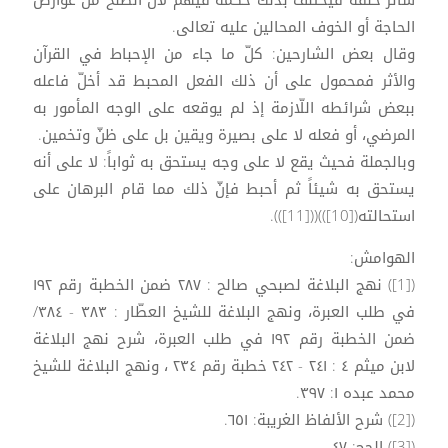
الحاجة أو الخوف المحالين عليه تعالى.
وقال بعض الشارحين: كلّ ما جاء من الإحباط في القرآن
والأثر فمحمول على أن ذلك الفعل المحبط قد أخلّ فاعله
ببعض شرائطه اللّازمة إذ لم يوقعه على الوجه المأمور به
المرضي، أو فعله لا على بصيرة ويقين بل على ظنّ وتخمين.
وبالجملة فحيث يقع لا على وجه يستحق به ثواباً: لا على أنه
يستحق به شيئاً ثم أحبط فإنّ ذلك مما قام البرهان على
استحالته([10]))(([11])).
الهوامش:
([1]) نهج البلاغة لصبحي صالح : ۲۸۷ ضمن الخطبة رقم ۱۹۲
في طلب العبرة، ونهج البلاغة للشيخ العطّار : ٣٨٣ - ٣٨٤/
ضمن الخطبة رقم ۱۹۲ في طلب العبرة، شرح نهج البلاغة
لابن میثم ٤ : ٢٤١ - ٢٤٢ خطبة رقم ٢٣٤ ، ونهج البلاغة للشيخ
محمد عبده ۱: ۳۹۷.
([2]) شرح الألفاظ الغريبة: ٦٥١.
([3]) الحج: ٤٧.