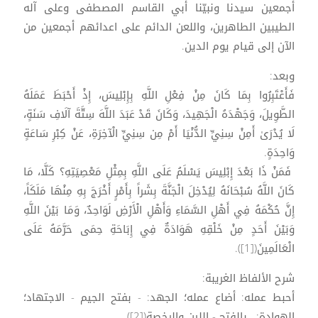
أجمعين سيدنا ونبيّنا أبي القاسم المصطفى وعلى آله
الطيبين الطاهرين، واللعن الدائم على اعدائهم أجمعين من
الآن إلى قيام يوم الدين.
وبعد:
فَأَعْتَبِرُوا بِمَا كَانَ مِنْ فِعْلِ اللَّهِ بِإِبْلِيسَ، إِذْ أَحْبَطَ عَمَلَهُ
الطَّوِيلَ، وَجَهْدَهُ الْجَهِيدَ، وَكَانَ قَدْ عَبَدَ اللَّهَ سِتَّةَ آلَافِ سَنَةٍ،
لَا يُدْرَىٰ أَمِنْ سِنِيِّ الدُّنْيَا أَمْ مِن سِنِيِّ الْآخِرَةِ، عَنْ كِبْرِ سَاعَةٍ
وَاحِدَةٍ.
فَمَنْ ذَا بَعْدَ إِبْلِيسَ يَسْلَمُ عَلَى اللَّهِ بِمِثْلِ مَعْصِيَتِهِ؟ كَلَّا، مَا
كَانَ اللَّهُ سُبْحَانَهُ لِيُدْخِلَ الْجَنَّةَ بِشَراً بِأَمْرٍ أَخْرَجَ بِهِ مِنْهَا مَلَكَاً،
إِنَّ حُكْمَهُ فِي أَهْلِ السَّمَاءِ وَأَهْلِ الْأَرْضِ لَوَاحِدٌ، وَمَا بَيْنَ اللَّهِ
وَبَيْنَ أَحَدٍ مِنْ خَلْقِهِ هَوَادَةٌ فِي إِبَاحَةِ حِمَى حَرَّمَهُ عَلَى
الْعَالَمِينَ([1]).
شرح الألفاظ الغريبة:
أحبط عمله: أضاع عمله؛ الجهد: - بفتح الجيم - الاجتهاد؛
الهوادة: ـ بالفتح - اللين والرخصة([2]).