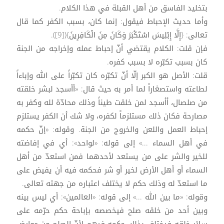
بتخليد الفاسق من أهل القبلة في هذا الكلام.
وأما حديث الإحباط فيقول: إنما كان، بسبب الكفر كما قال
تعالى: {إِلَّا إِبْلِيسَ اسْتَكْبَرَ وَكَانَ مِنَ الْكَافِرِينَ}([9]).
فإن قلت: الكلام يقتضي أنّ إحباط عمله وإخراجه من الجنة
كان بسبب تكبّره لا بسبب كفره.
قلت: الأصل هو الكبر إلّا أنّ تكبّره كان تكبّراً على الله وإباءاً
لطاعته واستصغاراً لما أمر به حيث قال: «أأسجد لبشر خلقته
من صلصال، أأسجد لمن خلقت طيناً وذلك محادّة لله وكفر به
مصارحة فكان ذلك مستلزماً لكفره، ولا شك أن الكفر يستلزم
إحباط العمل واللعن والخروج من الجنة. وقوله: «إنّ حكمه
في أهل السماء ...» إلى قوله: «لواحد»: أي في إفاضته
للخير والشر على من يستعد لأحدهما فمن استعدّ من أهل
السماء أو أهل الأرض لخير أو شر فحكمه فيه أن يفيض على
ما استعدّ له وذلك حكم لا يختلف اعتباره من جهته تعالى.
وقوله: «ما بين الله ...» إلى قوله: «العالمين»: أي ليس بينه
وبين أحد من خلقه صلح فيخصصه بإباحة حكم حرّمه على
سائر خلقه فيختلف بذلك حكمه فيهم لأنّ الصلح من عوارض