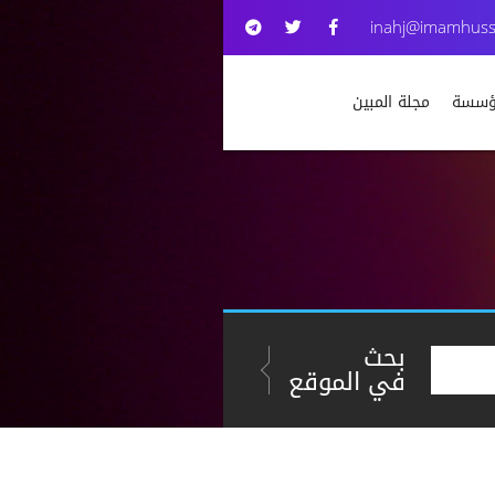
inahj@imamhuss
مؤسسة
مجلة المبين
بحث
في الموقع