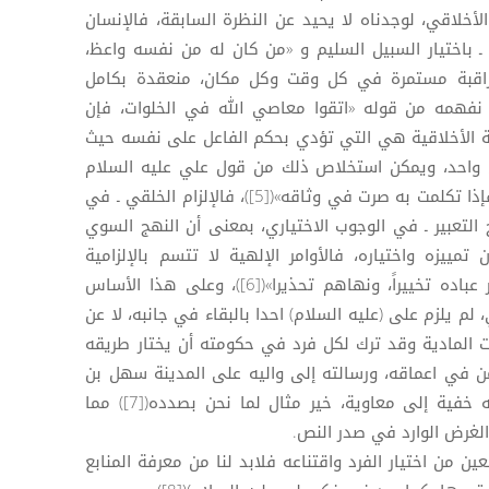
لأخلاقي، لوجدناه لا يحيد عن النظرة السابقة، فالإنسان
 ـ باختيار السبيل السليم و «من كان له من نفسه واعظ،
من الله حافظ»([3]) فالمراقبة مستمرة في كل وقت وكل مكان، منعقدة بكامل
 نفهمه من قوله «اتقوا معاصي الله في الخلوات، فإن
»([4]). فالمسؤولية الأخلاقية هي التي تؤدي بحكم الفاعل على نفسه حيث
احد، ويمكن استخلاص ذلك من قول علي عليه السلام
«الكلام في وثاقك ما لم تتكلم به، فإذا تكلمت به صرت في وثاقه»([5])، فالإلزام الخلقي ـ في
التعبير ـ في الوجوب الاختياري، بمعنى أن النهج السوي
مييزه واختياره، فالأوامر الإلهية لا تتسم بالإلزامية
القسرية، فالخالق جل شأنه قد «أمر عباده تخييراً، ونهاهم تحذيرا»([6])، وعلى هذا الأساس
 لم يلزم على (عليه السلام) احدا بالبقاء في جانبه، لا عن
ات المادية وقد ترك لكل فرد في حكومته أن يختار طريقه
امن في اعماقه، ورسالته إلى واليه على المدينة سهل بن
حنيف، حين اعلمه بتسلل بعض رجاله خفية إلى معاوية، خير مثال لما نحن بصدده([7]) مما
الغرض الوارد في صدر النص.
عين من اختيار الفرد واقتناعه فلابد لنا من معرفة المنابع