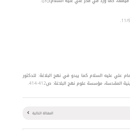
مها، كما ورد في فكر علي عليه السلام)([8]).
الإمام علي عليه السلام كما يبدو في نهج البلاغة: للدكتور
ة المقدسة، مؤسسة علوم نهج البلاغة: ص412-414.
المقالة التالية