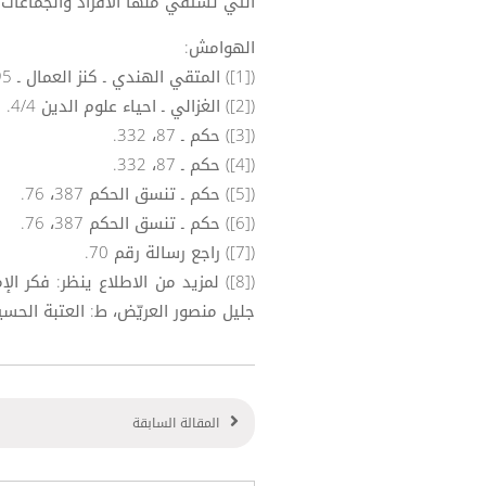
التي تستقي منها الافراد والجماعات قي
الهوامش:
([1]) المتقي الهندي ـ كنز العمال ـ 11/95.
([2]) الغزالي ـ احياء علوم الدين 4/4.
([3]) حكم ـ 87، 332.
([4]) حكم ـ 87، 332.
([5]) حكم ـ تنسق الحكم 387، 76.
([6]) حكم ـ تنسق الحكم 387، 76.
([7]) راجع رسالة رقم 70.
([8]) لمزيد من الاطلاع ينظر: فكر 
جليل منصور العريّض، ط: العتبة الحسيني
المقالة السابقة