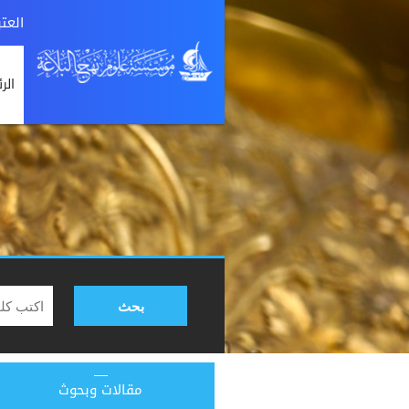
العت
الر
بحث
مقالات وبحوث