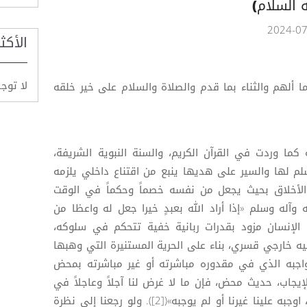
 السلام)
الأكث
لا توج
ا ألهم والثناء بما قدم والصلاة والسلام على خير خلقه
 كما وردت في القرآن الكريم، والسنة النبوية الشريفة،
م لها والسير على هديها ينبع من اقتناع داخلي يلزمه
 الأخلاق بحيث يجعل من نفسه خصماً وحكماً في الوقت
آله وسلم «إذا أراد الله بعبدٍ خيرا جعل له واعظا من
هاه»([1]) يعني بأن الإنسان مزود بقدرات ربانية خفية تتحكم في سلوكه،
ه خارجي قسري، بناء على الحرية المستنيرة التي وهبها
واجبه الذي في مقدوره مباشرته أو غير مباشرته بمحض
بالإيجاب، حديث محض، فإن ما لا غرض لنا آجلاً وعاجلاً في
فعله وتركه، فلا معنى لانشغالنا به، اوجبه علينا غيرنا أو لم يوجبه»([2]). ولو رجعنا إلى نظرة