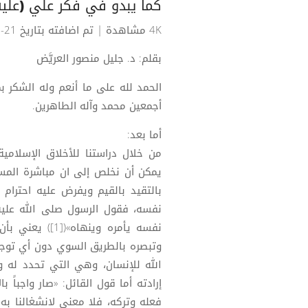
كما يبدو في فكر علي (عليه
4K مشاهدة
| تم اضافته بتاريخ 21-07-2024
بقلم: د. جليل منصور العريَّض
الحمد لله على ما أنعم وله الشكر بم
أجمعين محمد وآله الطاهرين.
أما بعد:
من خلال دراستنا للأخلاق الإسلامية
يمكن أن نخلص إلى ان مباشرة المسل
بالتقيد بالقيم ويفرض عليه احترام
نفسه، فقول الرسول صلى الله عليه و
نفسه يأمره وين
وتبصره بالطريق السوي دون أي توجي
الله للإنسان، وهي التي تحدد له 
إرادته أما قول القائل: «صار واجباً 