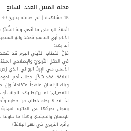
مجلة المبين العدد السابع
4K مشاهدة
| تم اضافته بتاريخ 30-04-2025
الْحَمْدُ للهِ عَلى ما أنْعَمَ، وَلَهُ الشُّكْر
الأَنام أبي القاسم مُحَمَّد وآلهِ المنتجب
أما بعد:
فإنَّ الخطاب الدِّيني اليوم قد شهد
في الحقلِ التَّربويّ والإِصلاحي المبتن
الأُسس هي الإِرثُ الروائي، الذي زَخَرت
البلاغة، فقد شكَّل خِطاب أمير المؤ
وبناء الإِنسان منهجاً متكاملاً وإن
التفصيلي؛ لما يرتبط بهذا الجانب أو ذاك
لذا قد لا يخلو خطاب من خطبه وأَحادي
ومجال تحركها في الدائرة الفردية أو
للإنسان والمجتمع، وهذا ما حاولنا 
وأثره التربوي في نهج البلاغة)