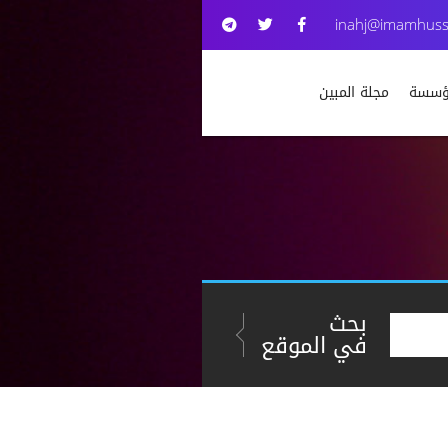
inahj@imamhuss
مؤسسة
مجلة المبين
بحث
في الموقع