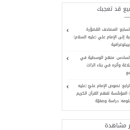
يع قد تعجبك
لسابع: المصاحف المُصَوَّرة
ة إلى الإمام علي (عليه السلام)
يبلوغرافية
السادس: منهج الوسطية في
لاغة وأثره في بناء الذات
مع
لرابع: نصوص الإمام عليّ (عليه
 المؤسِّسة لفهم القرآن الكريم
لومه: دراسة وصفيّة
ر مشاهدة