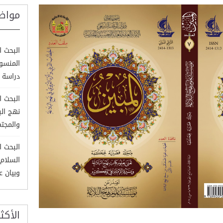
مواض
البحث ا
المنسوب
دراسة ب
البحث 
نهج الب
والمجت
البحث ا
السلام)
وبيان ع
الأكث