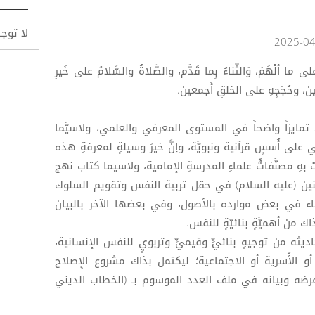
لا توج
ُ على ما ألْهَمَ، وَالثّناءُ بِما قَدَّم، والصَّلاةُ والسَّلامُ على خَيرِ
ين، وحُجَجِهِ على الخلقِ أَجمعين.
 تمايزاً واضحاً في المستوى المعرفي والعلمي، ولاسيَّما
ي على أُسسٍ قرآنية ونبويَّة، وإنَّ خيرَ وسيلةٍ لمعرفةِ هذه
 بهِ مصنَّفاتُُ علماءِ المدرسةِ الإمامية، ولاسيما كتاب نهج
منين (عليه السلام) في حقل تربية النفس وتقويم السلوك
 جاء في بعض موارده بالأصول، وفي بعضها الآخر بالبيان
 من أهميَّةٍ بنائيّةٍ للنفس.
ثه من توجيهٍ بنائيٍّ وقيميٍّ وتربويٍ للنفس الإنسانية،
 الأُسرية أو الاجتماعية؛ ليكتمل بذاك مشروع الإِصلاح
عرضه وبيانه في ملف العدد الموسوم بـ (الخطاب الديني