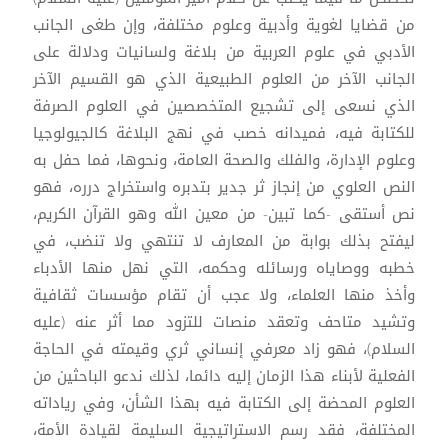
من قضايا لغوية وأدبية وعلوم مختلفة، وإن طغى الجانب
الأدبي في علوم العربية من بلاغة ولسانيات ودلالة على
الجانب الآخر من العلوم الطبيعية الذي هو القسيم الآخر
الذي نسعى إلى تشجيع المتخصصين في العلوم الصرفة
للكتابة فيه، فميدانه خصب في نهج البلاغة كالجيولوجيا
وعلوم الإدارة، والفلك والصحة العامة، ونحوها، فما حفل به
النص العلوي من إنجاز ثر جدير بتدبره واستخراج درره، فهو
نص أستقى -كما تبين- من معين الله وهو القرآن الكريم،
ليفتح بذلك بوابة من المعارف لا تنتهي ولا تنضب، في
خطبه ووصاياه ورسائله وحكمه، التي نهل منها الأدباء
وأخذ منها العلماء، ولا عجب أن تقام مؤسسات ثقافية
وتشيد متاحف وتعقد منصات للتزود مما أثر عنه (عليه
السلام)، فهو زاد معرفي إنساني ثري وقيمته في الحاجة
الفعلية لأبناء هذا الزمان إليه دائما، لذلك ندعو الباحثين من
العلوم المحضة إلى الكتابة فيه بهذا الشأن، وفي رياداته
المختلفة، فقد رسم الاستراتيجية السليمة لقيادة الأمة،