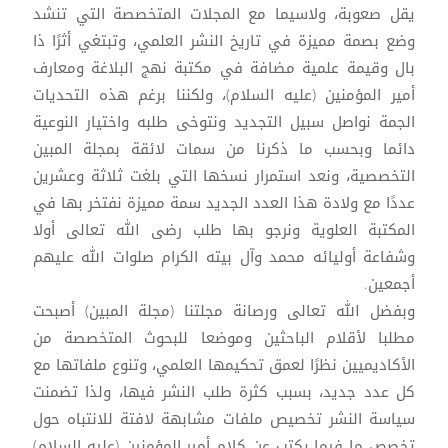
يقل صعوبة، ولاسيما مع المجلات المتخصصة التي تنشد
وضع بصمة مميزة في تاريخ النشر العلمي، وتبتغي أثرًا ذا
بال وقيمة علمية مضافة في مكتبة نهج البلاغة ومعارف
أمير المؤمنين (عليه السلام)، ولكننا برغم هذه التحديات
الجمة نواصل سبيل التجديد ونتوخى طلبه واختيار النوعية
دائما وبحسب ما ذكرنا من سمات لائقة بمجلة المبين
التخصصية، ونعد استمرار نسخها التي بلغت ثلاثة وعشرين
عددًا مع ولادة هذا العدد الجديد سمة مميزة نفتخر بها في
المكتبة العلوية ونرجو بها طلب رضى الله تعالى أولا
وشفاعة أوليائه محمد وآل بيته الكرام صلوات الله عليهم
أجمعين.
وبفضل الله تعالى ورصانة مجلتنا (مجلة المبين) أصبحت
مطلبا لأقلام الباحثين وموضعا للبحوث المتخصصة من
الأكاديميين نظرًا لعمق تحكيمها العلمي، وتنوع ملفاتها مع
كل عدد جديد، بسبب كثرة طلب النشر فيها، ولذا تضمنت
سياسة النشر تخصيص ملفات مشابهة لافتة للانتباه حول
تخصص ما فيما يكتب عن كلام أمير المؤمنين (عليه السلام)