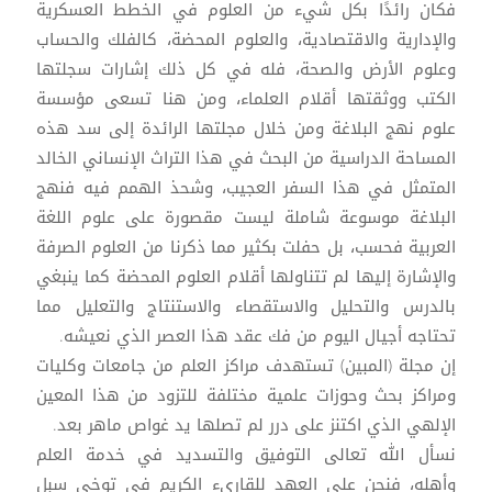
فكان رائدًا بكل شيء من العلوم في الخطط العسكرية
والإدارية والاقتصادية، والعلوم المحضة، كالفلك والحساب
وعلوم الأرض والصحة، فله في كل ذلك إشارات سجلتها
الكتب ووثقتها أقلام العلماء، ومن هنا تسعى مؤسسة
علوم نهج البلاغة ومن خلال مجلتها الرائدة إلى سد هذه
المساحة الدراسية من البحث في هذا التراث الإنساني الخالد
المتمثل في هذا السفر العجيب، وشحذ الهمم فيه فنهج
البلاغة موسوعة شاملة ليست مقصورة على علوم اللغة
العربية فحسب، بل حفلت بكثير مما ذكرنا من العلوم الصرفة
والإشارة إليها لم تتناولها أقلام العلوم المحضة كما ينبغي
بالدرس والتحليل والاستقصاء والاستنتاج والتعليل مما
تحتاجه أجيال اليوم من فك عقد هذا العصر الذي نعيشه.
إن مجلة (المبين) تستهدف مراكز العلم من جامعات وكليات
ومراكز بحث وحوزات علمية مختلفة للتزود من هذا المعين
الإلهي الذي اكتنز على درر لم تصلها يد غواص ماهر بعد.
نسأل الله تعالى التوفيق والتسديد في خدمة العلم
وأهله، فنحن على العهد للقاريء الكريم في توخي سبل