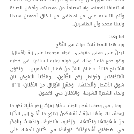
استتمامًا لنعمته، واستعصاماً من معصيته، وأفضل الصلاة
وأتم التسليم على من اصطفى من الخلق أجمعين سيدنا
ونبينا محمد وآل الطاهرين..
اما بعد:
ورد هذا اللفظ ثلاث مرات في النَّهْج
ليدلَّ على معنى حقيقي، فجاء مجموعا على زنة (أفْعال)
وهو جمع قلة ؛ وذلك في قوله (عليه السلام) في خطبة
الأشباح قائلاً: « عَالِمُ السِّرِّ مِنْ ضَمَائِرِ الْمُضْمِرِينَ، وَنَجْوَى
الْمُتَخَافِتِينَ وَخَوَاطِرِ رَجْمِ الظُّنُونِ،.....ومُخْتَبَاَ الْبَعُوضِ بَيْنَ
سُوقِ الأشجار وَأَلْحِيَتِهَا، وَمَغْرِزِ الاْوْرَاقِ مِنَ الاْفْنَان» ([1])
ولحاء الشجرة قشرها، والأفنان هي الغصون.
وقال في وصف اشجار الجنة: « فَلَوْ رَمَيْتَ بِبَصَرِ قَلْبِكَ نَحْوَ مَا
يُوصَفُ لَكَ مِنْهَا لَعَزَفَتْ نَفْسُكَعَنْ بَدَائِعِ مَا أُخْرِجَ إِلَى الدُّنْيَا
مِنْ شَهَوَاتِهَا وَلَذَّاتِهَا، وَزَخَارِفِ مَنَاظِرِهَا، وَلَذَهِلَتْ بِالْفِكْرِ
فِي اصْطِفَاقِ أَشْجَارغُيِّبَتْ عُرُوقُهَا فِي كُثْبَان الْمِسْكِ عَلَى