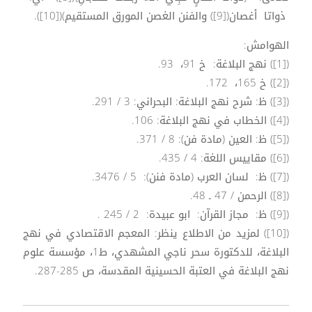
ذواتا أغصان([9]) والفنن الغصن المورق المستقيم)([10]).
الهوامش:
([1]) نهج البلاغة: خ 91، 93.
([2]) خ 165، 172.
([3]) ظ: شرح نهج البلاغة: البحراني: 3 / 291.
([4]) الخطاب في نهج البلاغة: 106.
([5]) ظ: العين (مادة فن): 8 / 371.
([6]) مقاييس اللغة: 4 / 435.
([7]) ظ: لسان العرب (مادة فنن): 5 / 3476.
([8]) الرحمن / 47 ـ 48.
([9]) ظ: مجاز القرآن: ابو عبيدة: 2 / 245 .
([10]) لمزيد من الاطلاع ينظر: المعجم الاقتصادي في نهج
البلاغة، للدكتورة سحر ناجي المشهدي، ط1، مؤسسة علوم
نهج البلاغة في العتبة الحسينية المقدسة، ص 285-287.