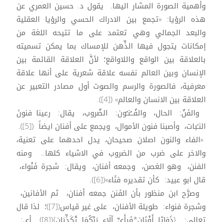
وأهمية الصورة المشار اليها. يقول د. حسين العمري عن
هذه الرؤيا: «تجمع بين الادراك الحسي والرؤيا العقلية
والبعد الجمالي وهي تعتمد على ما تتيحه اللغة من
إمكانات يتجول فيها الذِّهن للإمساك بما يمكن تسميته
بالعلاقة بين الواقع واللاواقع؛ لأنَّ العلاقة القائمة بين
الإنسان وبين العالم نفسه علاقة شعرية على أنها علاقة
معرفية، فالصورة والرسم والصوت أول مصادر التعبير عن
العلاقة بين الانسان والعالم» ([4]).
والفَنٌ: الحال، والفُــُنـُون: الضٌروب، يقال: رعينا فنونَ
النـًبات، وأصبنا فنون الأموال، ويجمع على أفنان ايضاً ([5]).
«الفاء والنون اصلان صحيحان، يدل احدهما على تعنية،
والاخر على ضرب من الضروب في الاشياء كلها.. ومنه
الفنن، وهو الغصن، وجمعه أفنان، ويقال: شجرة فَنْواء،
قال ابو عبيد: كأن تقديره فنًاء»([6]).
وصرَّح ابن منظور بأن الفَنن جمعه أفنان، ثم الأفانين،
وشجرة فنواء: طويلة الأفنان، على غير قياس([7])؛ لذا قال
تعالى: {ذَوَاتَا أَفْنَانٍ*فَبِأَيِّ آلَاء رَبِّكُمَا تُكَذِّبَانِ}([8]) أي: