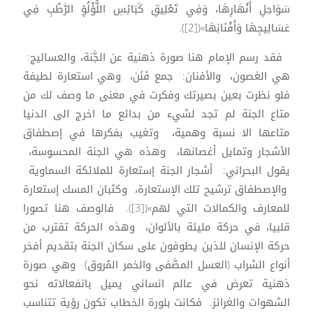
سَوَاحِلِ أَنْهَارِهَا، وَفِي تَعْلِيقِ كَبَائِسِ اللُّؤْلُؤِ الرَّطْبِ فِي
عَسَالِيجِهَا وَأَفْنَانِهَا»([2]).
فقد رسم الإمام هنا صورة ذهنية عن الجَّنة، والعساليج:
هي الغصون، والأفنان: جمع فَنَن، وهي استعارة لطيفة
فلو نظرت بعين بصيرتك وفكرت في معنى ما وصف لك من
متاع الجنة لم تجد لشيء من بدائع ما اخرج الى الدنيا
متاعها الا نسبة وهمية، وتغيب بفكرها في إصطفاق
الأشجار وتمايل أغصانها، وهذه هي الجنة المحسوسة،
يقول البحراني: أشجار الجنة إستعارة للملائكة السماوية
والإصطفاق ترشيح تلك الإستعارة، وكثبان المسك إستعارة
للمعارف والكمالات التي لهم»([3]). فالوصف هنا تصورا
قلبيا، في حركة مليئة بالألوان، وهذه الحركة تقترب من
حركة الإنسان للذين يطوفون على سكان الجنة بتقديم أفخر
أنواع الشراب (العسل المصَّفى والخمر المُروق) وهي صورة
ذهنية تعرض في عالم انساني يميل بانفعالاته نحو
الشهوات والغرائز. فكانت بلورة الخطاب تكون رؤية تتناسب