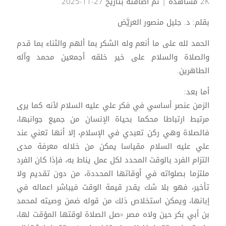
2K مشاهدة
| تم اضافته بتاريخ 27-11-2025
بقلم: د. جليل منصور العريَّض
الحمد لله على ما أنعم وله الشكر بما ألهم والثناء بما قدم
والصلاة والسلام على خير خلقه أجمعين محمد وآله
الطاهرين.
أما بعد:
الزمن عنصر أساسي في فكر علي عليه السلام لأنه كما يرى
مرتبط ارتباطا محكما بحياة الإنسان من جميع جوانبها،
فالصلاة وهي ركن تعبدي في الإسلام، إلا أنها تعني عند
علي عليه السلام مقياسا يمكن من خلاله معرفة مدى
التزام الفرد بالوقت المحدد لكل عمل يناط به، فإذا كان الفرد
ملتزما بصلواته في أوقاتها المحددة، من دون تقديم ولا
تأخير، فهو بلا شك يقدر قيمة الوقت فيباشر اعماله في
إبانها، ويمكن استخلاص ذلك من قوله ضمن وصيته لمحمد
بن أبي بكر حين ولاه مصر «صل الصلاة لوقتها المؤقت لها،