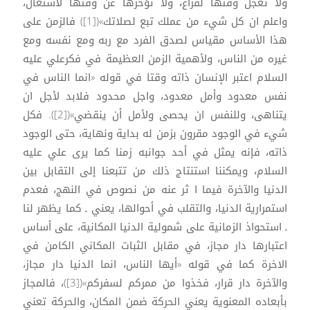
ولا تعجل وقتها لفراغ، ولا تؤخرها عن وقتها لاشتغال،
واعلم ان كل شيء من عملك تبع لصلاتك»([1]) فالزمن على
هذا الأساس مقياس لصدق الفرد مع ربه ومع نفسه ومع
غيره من الناس، ولأهمية الزمن العظيمة في فكرعلي عليه
السلام اعتبر الإنسان ذاته وقتا في قوله «انما الناس في
نفس معدود وأمل معدود، واجل محدود فلابد لأجل ان
يتناهى، وللنفس ان يحصى ولأمل أن ينقضي»([2]). فكل
شيء في الوجود مقرون بزمن له بداية ونهاية، حتى الوجود
ذاته، فإنه يمثل في أحد جوانبه زمنا كما يرى علي عليه
السلام، ويمكننا استنتاج ذلك من تتبعنا إلى التقابل بين
الدنيا والآخرة فيما ا ثر عنه من نصوص في النهج، فعدم
استمرارية الدنيا، والتقلب في أحوالها، يعني ـ كما يظهر لنا
ـ استحواذ الزمانية على شمولية الدنيا المكانية، على أساس
اعتبارها دار مجاز، في مقابل الثبات المكاني الكامن في
الاخرة كما في قوله «أيها الناس، انما الدنيا دار مجاز،
والآخرة دار قرار، فخذوا من ممركم لسفركم»([3])، فالمجاز
بأبعاده المعنوية يعني الحركة ضمن المكان، والحركة تعني