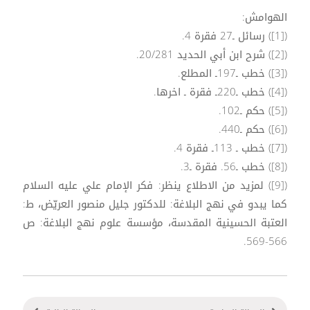
الهوامش:
([1]) رسائل ـ27 فقرة 4.
([2]) شرح ابن أبي الحديد 20/281.
([3]) خطب ـ197ـ المطلع.
([4]) خطب ـ220ـ فقرة ـ اخرها.
([5]) حكم ـ102.
([6]) حكم ـ440.
([7]) خطب ـ 113ـ فقرة 4.
([8]) خطب ـ56. فقرة ـ3.
([9]) لمزيد من الاطلاع ينظر: فكر الإمام علي عليه السلام
كما يبدو في نهج البلاغة: للدكتور جليل منصور العريّض، ط:
العتبة الحسينية المقدسة، مؤسسة علوم نهج البلاغة: ص
566-569.