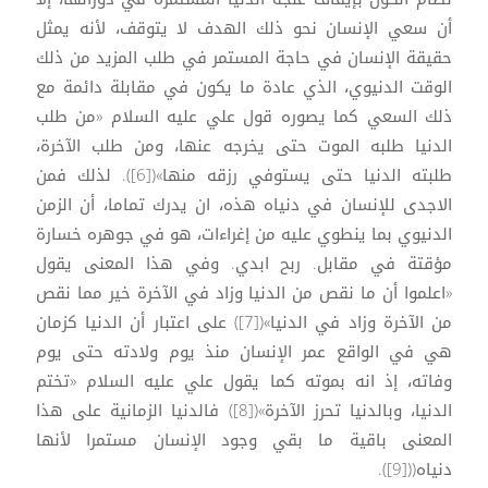
أن سعي الإنسان نحو ذلك الهدف لا يتوقف، لأنه يمثل
حقيقة الإنسان في حاجة المستمر في طلب المزيد من ذلك
الوقت الدنيوي، الذي عادة ما يكون في مقابلة دائمة مع
ذلك السعي كما يصوره قول علي عليه السلام «من طلب
الدنيا طلبه الموت حتى يخرجه عنها، ومن طلب الآخرة،
طلبته الدنيا حتى يستوفي رزقه منها»([6]). لذلك فمن
الاجدى للإنسان في دنياه هذه، ان يدرك تماما، أن الزمن
الدنيوي بما ينطوي عليه من إغراءات، هو في جوهره خسارة
مؤقتة في مقابل. ربح ابدي. وفي هذا المعنى يقول
«اعلموا أن ما نقص من الدنيا وزاد في الآخرة خير مما نقص
من الآخرة وزاد في الدنيا»([7]) على اعتبار أن الدنيا كزمان
هي في الواقع عمر الإنسان منذ يوم ولادته حتى يوم
وفاته، إذ انه بموته كما يقول علي عليه السلام «تختم
الدنيا، وبالدنيا تحرز الآخرة»([8]) فالدنيا الزمانية على هذا
المعنى باقية ما بقي وجود الإنسان مستمرا لأنها
دنياه(([9]).