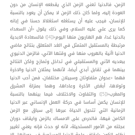
الزمن، فالدنيا تعني الزمن الذي يقطعه الإنسان من دون
العودة إليه، ولما كان ذلك الزمن لا يمكن أن يعود بالنسبة
للإنسان، فيجب عليه أن يستغله استغلالا حسنا في إبانه
كما يرى علي عليه السلام، وفي ذلك يقول «أن السعداء
بالدنيا غدا، هم الهاربون منها اليوم»([4]) فالسعادة الابدية
مرتبطة بالمستقبل المتمثل في الغد المتعلق بنتائج ماضي
الدنيا اآنية بالهروب منها في وقتها الآني، فالزمن الدنيوي
ببعديه الآني والمستقبلي في تداخل وتمازج ولكن النتائج
بينهما في تقابل أبدي أيضا، لأنهما يمثلان الدنيا والاخرة
فهما «عدوان متفاوتان وسبيلان مختلفان، فمن أحب الدنيا
وتولاها، أبغض الآخرة وعاداها، وهما بمنزلة المشرق
والمغرب»([5]) والتفاوت والاختلاف فيما بينهما بالنسبة
للإنسان يكمن أساسا في حركة العمل الإنساني عبر الدنيا
الزمانية التي تتحول الحياة عبرها إلى سباق مع الزمن
الكامن فيها، فالحرص على الامساك بالزمن وايقاف دوران
عجلته من الأمور المستحيلة، لأنه لو حدث فإنه يعني تغيير
نظام الكون بإيقاف علجة الدنيا المستمرة في دورانها، إلا