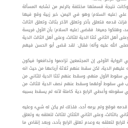
كانت نتيجة قسمتها مختلفة بالرغم من تشابه المسألة
علي (عليه السلام) وهو في اليمن، خبر زبية وقع فيها
زلت قدمه فتعلق بآخر وتعلق الآخر بثالث وتعلق الثالث
د، وهلكوا جميعا. فقضى (عليه السلام) بأن الأول فريسة
على أهل الثاني ثلثا الدية للثالث، وعلى أهل الثالث الدية
 (صلى الله عليه وآله) فقال: لقد قضى أبو الحسن فيهم
ي الرواية الأولى إن المجتمعين تزاحموا وتدافعوا فيكون
 عليهم الدية، لكن سقط عنهم ثلاثة أرباعها من حيث انه
 سقوط الأول منهم، وسقط عنهم ثلثا الدية للثاني من
ب في سقوط أولهما وسقط عنهم نصف الدية للثالث من
سقوطه وأعطي الرابع دية كاملة لأنه لم يسقط بسببه
لت قدمه فوقع ولم يرمه أحد، فلذلك لم يكن له شيء وعليه
اني بالثالث، وعلى الثاني الثلثان للثالث لتعلقه به وتعلق
ة للرابع لتعلقه به وعدم تعلق الرابع بأحد، وبعد إنقاص ما