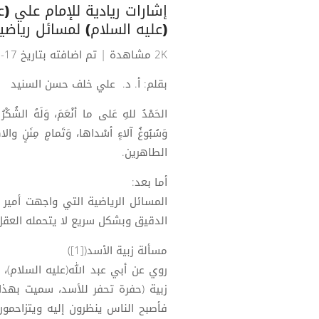
إشارات ريادية للإمام علي (
(عليه السلام) لمسائل رياضية 9- مسألة زبية ال
2K مشاهدة
| تم اضافته بتاريخ 17-12-2025
بقلم: أ. د. علي خلف حسن السنيد
الحَمْدُ للهِ عَلى ما أنْعَمَ، وَلَهُ الشُكْرُ 
وَسُبُوغُ آلاءٍ أسْداها، وَتَمامٍ مِن
الطاهرين.
أما بعد:
المسائل الرياضية التي واجهت أمير
الدقيق وبشكل سريع لا يتحمله العقل 
مسألة زبية الأسد([1])
روي عن أبي عبد الله(عليه السلام)، ق
زبية (حفرة تحفر للأسد، سميت بهذا
فأصبح الناس ينظرون إليه ويتزاحمو