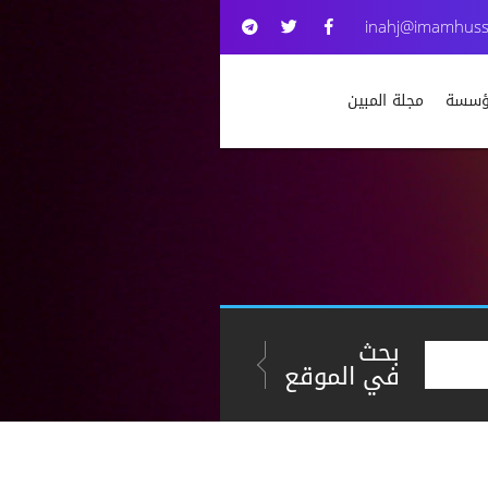
inahj@imamhuss
مؤسسة
مجلة المبين
بحث
في الموقع