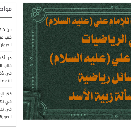
مواض
من كلام
كتب غري
الحيوان وم
من أخبا
كتاب ا
في ذكر
الله علي
فكر الإ
في نهج 
الصورة