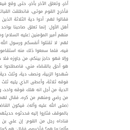
آخر، وتعلق الآخر بآخر، حتى وقع فيه
فأخرج القوم موتى، فانطلقت القبائ
فقالوا لهم: أدوا دية الثلاثة الذي
أهل الأول: إنما تعلق صاحبنا بواحد
منهم أمير المؤمنين (عليه السلام) 
لهم: لا تقتلوا أنفسكم ورسول الله 
فيه، فلما سمعوا ذلك منه استقامو
وإلا فهو حاجز بينكم، من جاوزه فلا 
هو أحق بالقضاء مني، فاصطلحوا على
شهدوا الزبية، ونصف دية، وثلث دية 
فوقه ثلاثة، وأعطى الذي يليه ثلث 
الدية من أجل انه هلك فوقه واحد، و
من رضي ومنهم من كره، فقال لهم (
(صلى الله عليه وآله)، فيكون القاض
بالموقف فثاروا إليه فحدثوه حديثهم،
فناداه رجل من القوم: إن علي بن 
وآله):ما هو؟ فأخبروه، فقال: هو ك