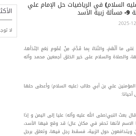
عليه السلام) في الرياضيات حل الإمام علي
الأكث
أسد
لا توج
عَلى ما ألْهَمَ، والثَناءُ بِما قَدَّمَ، مِنْ عُمُومِ نِعَمٍ ابْتَدَأها،
َنٍ والاها، والصلاة والسلام على خير الخلق أجمعين محمد وآله
 المؤمنين علي بن أبي طالب (عليه السلام) وأعطى حلها
أحيانا:
ال بعث النبي(صلى الله عليه وآله) عليا إلى اليمن و إذا
 الاسم لأنها تحفر في مكان عال) قد وقع فيها الأسد،
ن ويتدافعون حول الزبية، فسقط رجل فيها، وتعلق برجل