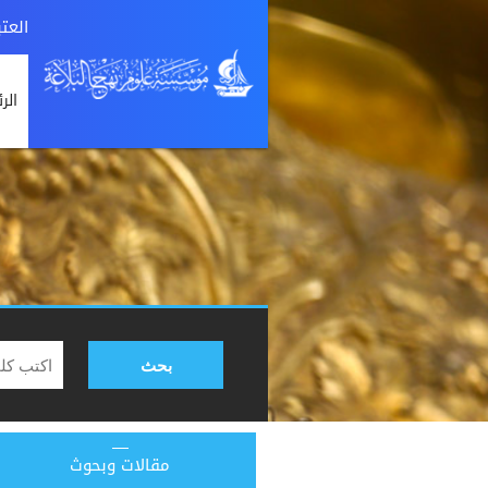
العت
الر
بحث
مقالات وبحوث