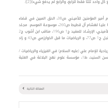
واحد ثلثا فقط للرابع، والرابع لم يدفع شيء)([2]).
([1]) عدة مصادر منها: عجائب أحكـام أمير المؤمنين للأميـني ص38، الحق المبين في قضاء
أميـر المؤمنين للشفائي ص11، سلـوا عليـا لهشام أل قطيط ص260، موسوعـة الموسم- مجـلد
113– 2015 ص251، أعيان الشيعة للأمينـي، الإرشـاد للمفيد ج1 ص196، مناقب ابن أشوب ج2
ص353 و ص378، مسند أحمد بـن حنبـل ج1 ص77، و الرياضيات ما قبل الخوارزمي ص43 و زاد
 ريادية للإمام علي (عليه السلام) في الفيزياء والرياضيات /
تأليف: الأستاذ الدكتور علي خلف حسن السنيد، ط1، مؤسسة علوم نهج البلاغة في العتبة
المقالة التالية