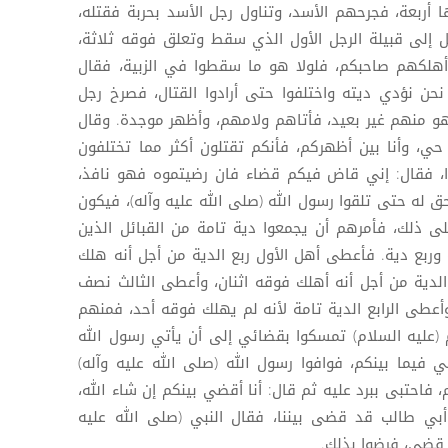
ا أربعة، فجرحهم الأسد، وتناول رجل الأسد بحربة فقتله،
ل إلى قبيلة الرجل الأول الذي سقط وتعلق فوقه ثلاثة،
ن أهلكهم صاحبكم، فلولا هو ما سقطوا في الزبية، فقال
 نحن نؤدي ديته واختلفوا حتى أرادوا القتال، فصرخ رجل
وهو منهم غير بعيد، فأتاهم ولامهم، وأظهر موجدة. وقال
حي، وأنا بين أظهركم، فأنكم تقتلون أكثر مما تختلفون
ا، فقال: إني قاض فيكم قضاء فان رضيتموه فهو نافذ،
حق له حتى تلقوا رسول الله (صلى الله عليه وآله)، فيكون
 ذلك، فأمرهم أن يجمعوا دية تامة من القبائل الذين
وربع دية. فأعطى أهل الأول ربع الدية من أجل أنه هلك
الدية من أجل أنه أهلك فوقه اثنان، وأعطى الثالث نصف
أعطى الرابع الدية تامة لأنه لم يهلك فوقه أحد، فمنهم
عليه السلام) تمسكوا بقضائي إلى أن يأتي رسول الله
ي فيما بينكم، فوافوا رسول الله (صلى الله عليه وآله)
 فاحتبى ببرد عليه ثم قال: أنا أقضي بينكم إن شاء الله،
أبي طالب قد قضى بيننا، فقال النبي (صلى الله عليه
ما قضى، فرضوا بذلك.