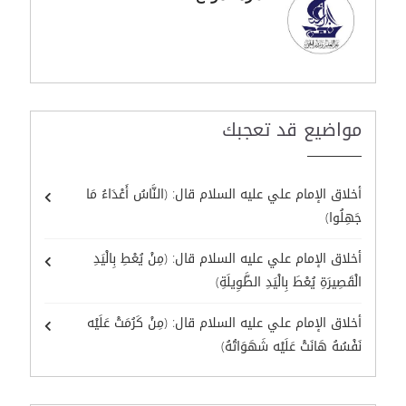
مواضيع قد تعجبك
أخلاق الإمام علي عليه السلام قال: (النَّاسُ أَعْدَاءُ مَا
جَهِلُوا)
أخلاق الإمام علي عليه السلام قال: (مِنْ يُعْطِ بِالْيَدِ
الْقَصِيرَةِ يُعْطَ بِالْيَدِ الطَّوِيلَةِ)
أخلاق الإمام علي عليه السلام قال: (مِنْ كَرُمَتْ عَلَيْه
نَفْسُهُ هَانَتْ عَلَيْه شَهَوَاتُهُ)