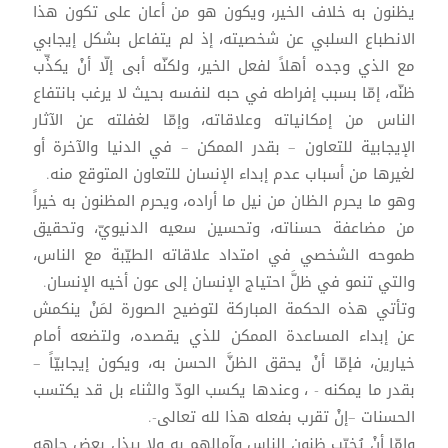
يظنون به خلاف الخير، ويكون هو من أعان على تكون هذا
الانطباع السلبي عن شخصيته، إذ لم يتفاعل بشكل إيجابي
مع الذي وجده أهلاً لفعل الخير، ولكنّه أبى إلّا أنْ يكذِّب
ظنّه، إمّا بسبب إفراطه في حبه لنفسه بحيث لا يرغب بانتفاع
الناس من إمكانياته وعلاقاته، وإمّا لغفلته عن الآثار
الإيجابية للتعاون – بقدر الممكن – في الدنيا والآخرة أو
لغيرها من أسباب عدم إبداء الإنسان للتعاون المتوقع منه.
وهو ما يحرم الظان من نيل ما أراده، ويحرم المظنون به خيراً
من مضاعفة حسناته، وتحسين سعيه الدنيويّ، وتحقيق
طموحه الشخصي في امتداد علاقاته الطيّبة مع الناس،
والتي تنمو في ظلَّ احتياج الإنسان إلى عون أخيه الإنسان.
وتأتي هذه الحكمة المباركة لتوضيح الصورة لمَنْ ينكمش
عن إبداء المساعدة الممكن للذي يقصده، ولتضعه أمام
خيارين، فإمّا أنْ يحقق الظنَّ الحسن به، ويكون إيجابيّاً –
بقدر ما يمكنه - ، وعندها يكسب الودّ والثناء بل قد يكتسب
الحسنات –إنْ تقرب بفعله هذا لله تعالى-.
وإمّا أنْ يُخيّب ظنون الناس وآمالهم به ولا يبذل بعض جاهه