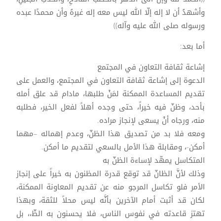
وأشهدُ أن لا إله إلّا الله ليس معه إله غيرهُ وأن محمدًا عبده
ورسوله صلى الله عليه وآله))
أما بعد:
إشاعة ثقافة التعاون في المجتمع
الدعوة إلى إشاعة ثقافة التعاون في المجتمع، والعمل على
تقديم المساعدة الممكنة لمَنْ طلبها، مادام قد علق أمله
بأحد، وظنّ فيه خيراً، حتى وجده أهلاً لفعل الخير، فطلبه
منه، ورجاه أنْ يسعى لإنجاز مراده.
ومعه فلا بد من تصديق هذا الظنّ، وعدم إهماله –مهما
أمكن-، ومقابلة هذا الأمل بالسعي لتقديم ما أمكن.
المتكاسل يمهّد لإساءة الظنّ به
وذلك لأنَّ الظانّ قد توقع قدرة المظنون به خيراً على إنجاز
الأمر فلو تكاسل المرجو منه عن تقديم المعاونة الممكنة،
لكان قد أثبت أمام الآخرين بأنَّه ليس محلاً للثقة، وبهذا
تهتز قاعدته في نفوس الناس، فلا يحسنون به الظّ،، بل