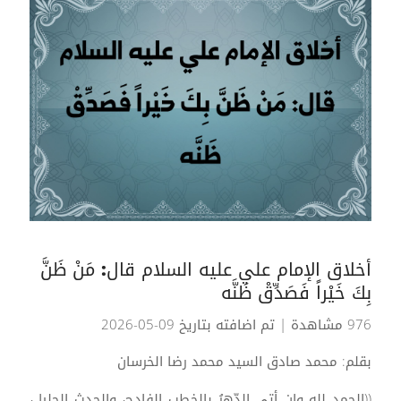
أخلاق الإمام علي عليه السلام قال: مَنْ ظَنَّ
بِكَ خَيْراً فَصَدِّقْ ظَنَّه
976 مشاهدة
| تم اضافته بتاريخ 09-05-2026
بقلم: محمد صادق السيد محمد رضا الخرسان
((الحمد لله وإن أتى الدّهرُ بالخطب الفادحِ، والحدثِ الجليلِ،