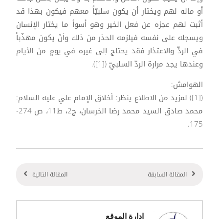
أو ماله لهم ويختار أن يكون سلبيّاً معهم فيكون بهذا قد
أثبت لهم عجزه عن فعل الخير وهو أسوأ ما يختار الإنسان
ويسجله على نفسه فيلزمه الحذر من ذلك وأنْ يكون مهذّباً
في الردِّ والاعتذار فقد يحتاج إلى غيره في يومٍ من الأيام
وعندها يجد مرارة الردّ السلبيّ ([1]).
الهوامش:
([1]) لمزيد من الاطلاع ينظر: أخلاق الإمام علي عليه السلام:
محمد صادق السيد محمد رضا الخرسان، ج2، ط11، ص 274-
175.
المقالة السابقة
المقالة التالية
ادارة الموقع