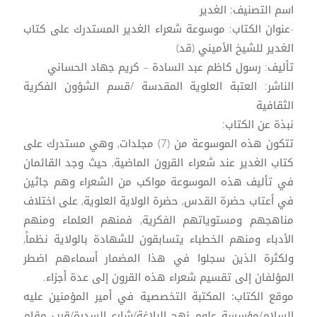
اسم التصنيف: الغدير
-عنوان الكتاب: موسوعة شعراء الغدير المستدرك على كتاب
الغدير للشيخ الأميني (قد)
تأليف: رسول كاظم عبد السادة – كريم جهاد الحساني
الناشر: العتبة العلوية المقدسة /قسم الشؤون الفكرية
الثقافية
نبذة عن الكتاب:
تتكون هذه الموسوعة من (7) مجلدات, وهي مستدرك على
كتاب الغدير عند شعراء القرون الماضية, حيث وجد القائمان
في تأليف هذه الموسوعة مواكب من الشعراء وهم جاثين
في أعتاب حضرة القدس, حضرة الولاية العلوية, على اختلاف
مناهجهم ومستوياتهم الفكرية, فمنهم العلماء ومنهم
الأدباء ومنهم الخطباء يتسابقون للشهادة بالولاية نظماً,
ولكثرة الذين سجلوا في هذا المضمار أسماءهم اضطر
المؤلفان إلى تقسيم شعراء هذه القرون إلى عدة أجزاء.
موقع الكتاب:
المكتبة التخصصية في أمير المؤمنين عليه
السلام/مؤسسة علوم نهج البلاغة/شارع السدرة/قرب مقام