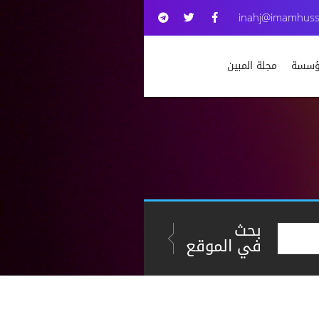
inahj@imamhuss
مؤسسة
مجلة المبين
بحث
في الموقع