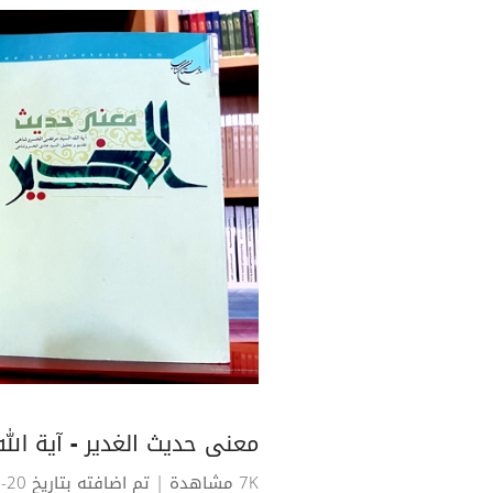
معنى حديث الغدير - آية ا
7K مشاهدة
| تم اضافته بتاريخ 20-12-2018