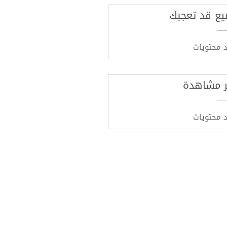
يع قد تعجبك
د محتويات
ر مشاهدة
د محتويات