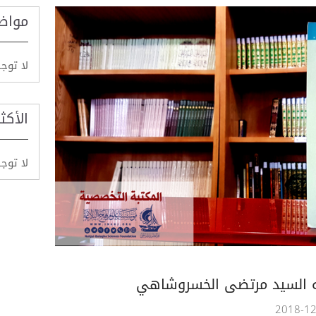
مواض
لا توج
الأكث
لا توج
لله السيد مرتضى الخسروشاهي