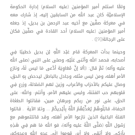
ولمَّا استلم أمير المؤمنين (عليه السلام) إدارة الحكومة
الإسلاميَّة كان عبد الله من السابقين إليه، إذ شارك معه
في معركة صفِّين مع أخيه عبد الرحمن بن بديل، إذ جعله
أمير المؤمنين (عليه السلام) أحد القادة في صفِّين فكان
على الرجالة([9]) .
وحينما بدأت المعركة قام عَبْد اللَّهِ بْن بديل خطيبًا فِي
أصحابه، فحمد الله وأثنى عَلَيْهِ، وصلى على النبي (صلى الله
عليه وآله) ثمَّ قال: ((ألا إنَّ مُعَاوِيَة أدَّعى مَا ليس لَهُ، ونازع
الأمر أهله، ومن ليس مثله، وجادل بالباطل ليدحض بِهِ الحق،
وصال عليكم بالأحزاب والأعراب، وزين لهم الضلالة، وزرع فِي
قلوبهم حب الفتنة، ولبس عليهم الأمر، وأنتم- والله- على
الحق، على نور من ربكم وبرهان مبين، فقاتلوا الطغاة
الجفاة، قاتِلُوهُمْ يُعَذِّبْهُمُ اللَّهُ بِأَيْدِيكُمْ ... وتلا الآية . قاتلوا
الفئة الباغية الذين نازعوا الأمر أهله، وقد قاتلتموهم مع
رَسُول اللَّهِ (صَلَّى اللَّهُ عليه وآله)، فو الله مَا هم فِي هَذِهِ
بأزكى ولا أتقى ولا أبر، قوموا إِلَى عدو الله وعدوكم،