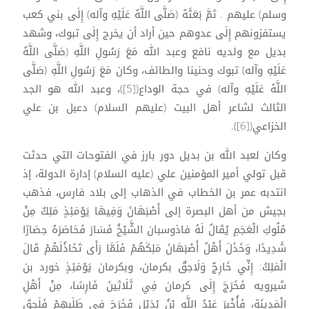
وسلم) عليهم . ثمَّ بَعَثَهُ (صَلَّى اللَّهُ عَلَيْهِ وآله) إِلَى بني كعب
يستفزونهم إِلَى عدوهم حين أراد أن يخرج إِلَى تبوك، وشهد
بديل مع ولديه نافع وعبد الله مَعَ رَسُولِ اللَّهِ (صَلَّى اللَّهُ
عَلَيْهِ وآله) تبوك وحنينا والطائف، وكان مَعَ رَسُولِ اللَّهِ (صَلَّى
اللَّهُ عَلَيْهِ وآله) في حجة الوداع([5])، وعبد الله هو الجد
الثالث لشاعر أهل البيت (عليهم السلام) دعبل بن علي
الخزاعي([6]).
وكان لعبد الله بن بديل دور بارز في الفتوحات التي حدثت
قبل تولي أمير المؤمنين علي (عليه السلام) إدارة الدولة، إذ
انتدبه عمر بن الخطاب في الذهاب إلى بلاد فارس، فذهب
بجيش من أهل البصرة إلى أَصْبَهَانَ وَفِيهَا يَوْمَئِذٍ مَلِكٌ مِنْ
مُلُوكِ الْعَجَمِ يُقَالُ لَهُ فاذوسبان الشَّيْخُ فَسَارَ فَحَاصَرَهُ حِصَارًا
شَدِيدًا، وَخَذَلَ أَهْلُ أَصْبَهَانَ مَلِكَهُمْ فَلَمَّا رَأَى تَخَاذُلَهُمْ قَالَ
الْمَلِكُ: إِنِّي خَارِجٌ وَلَاحِقٌ بكرمان، وبكرمان يَوْمَئِذٍ خورد بن
شيرويه فَخَرَجَ إِلَى كرمان فِي ثَلَاثِينَ فَارِسًا، مِنْ أَهْلِ
الْمَدِينَةِ، فَأُخْبِرَ عَبْدُ اللَّهِ بْنُ بُدَيْلٍ فَخَرَجَ فِي طَلَبِهِمْ فَلَحِقَ