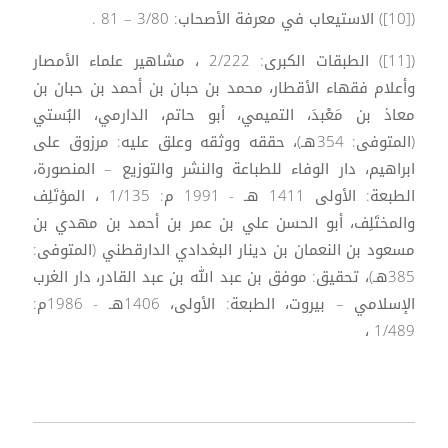
([10]) الاستيعاب في معرفة الأصحاب: 3/80 – 81 .
([11]) الطبقات الكبرى: 2/222 ، مشاهير علماء الأمصار
وأعلام فقهاء الأقطار، محمد بن حبان بن أحمد بن حبان بن
معاذ بن مَعْبدَ، التميمي، أبو حاتم، الدارمي، البُستي
(المتوفى: 354هـ)، حققه ووثقه وعلق عليه: مرزوق على
ابراهيم، دار الوفاء للطباعة والنشر والتوزيع – المنصورة،
الطبعة: الأولى 1411 هـ - 1991 م: 1/135 ، المؤتَلِف
والمختَلِف، أبو الحسن علي بن عمر بن أحمد بن مهدي بن
مسعود بن النعمان بن دينار البغدادي الدارقطني (المتوفى:
385هـ)، تحقيق: موفق بن عبد الله بن عبد القادر، دار الغرب
الإسلامي – بيروت، الطبعة: الأولى، 1406هـ - 1986م:
1/489 ،