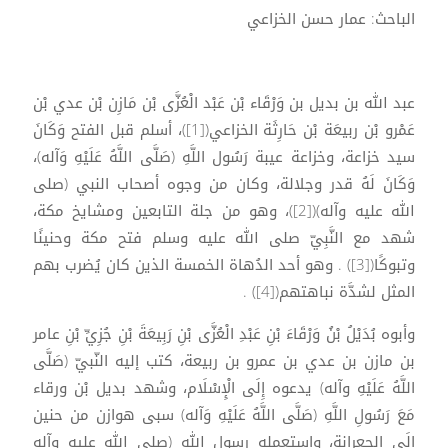
الباحث: عمار حسن الخزاعي
عبد الله بن بديل بن وَرْقَاء بْن عَبْد الْعُزَّى بْن مَازِن بْن عدي بْن
عَمْرو بْن ربيعَة بْن حَارِثَة الخزاعي([1])، أسلم قبل الفتح وَكَانَ
سيد خزاعة، وخزاعة عيبة رَسُول اللَّهِ (صَلَّى اللَّهُ عَلَيْهِ وَآله)،
وَكَانَ لَهُ قدر وجلالة، وكان من وجوه أصحاب النبي (صلى
الله عليه وآله)([2])، وهو من جلة التابعين ومشايخ مكة،
شهد مع النَّبِيّ صلى الله عليه وسلم فتح مكة وحنينًا
وتبوكًا([3]) . وهو أحد الدُهاة الخمسة الذين كان يُضرب بهم
المثل لشدَّة نباهتهم([4]) .
وأبوه بُدَيْلُ بْنُ وَرْقَاءَ بْنِ عَبْدِ الْعُزَّى بْنِ رَبِيعَةَ بْنِ جُزِيِّ بْنِ عامر
بن مازن بن عدي بن عمرو بن ربيعة، كتب إليه النّبيّ (صَلَّى
اللَّهُ عَلَيْهِ وآله) يدعوه إِلَى الْإِسْلَام، وشهد بديل بْن ورقاء
مَعَ رَسُولِ اللَّهِ (صَلَّى اللَّهُ عَلَيْهِ وَآله) سبى هوازن من حنين
إِلَى الجعرانة، واستعمله رسول الله (صلى الله عليه وآله