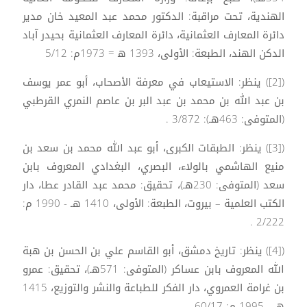
الهندية، تحت مراقبة: الدكتور محمد عبد المعيد خان مدير
دائرة المعارف العثمانية، دائرة المعارف العثمانية بحيدر آباد
الدكن الهند، الطبعة: الأولى، 1393 ه‍ = 1973م: 5/12
([2]) ينظر: الاستيعاب في معرفة الأصحاب، أبو عمر يوسف
بن عبد الله بن محمد بن عبد البر بن عاصم النمري القرطبي
(المتوفى: 463هـ): 3/872 .
([3]) ينظر: الطبقات الكبرى، أبو عبد الله محمد بن سعد بن
منيع الهاشمي بالولاء، البصري، البغدادي المعروف بابن
سعد (المتوفى: 230هـ)، تحقيق: محمد عبد القادر عطا، دار
الكتب العلمية – بيروت، الطبعة: الأولى، 1410 هـ - 1990 م:
2/222 .
([4]) ينظر: تاريخ دمشق، أبو القاسم علي بن الحسن بن هبة
الله المعروف بابن عساكر (المتوفى: 571هـ)، تحقيق: عمرو
بن غرامة العمروي، دار الفكر للطباعة والنشر والتوزيع، 1415
هـ - 1995 م: 60/17 .