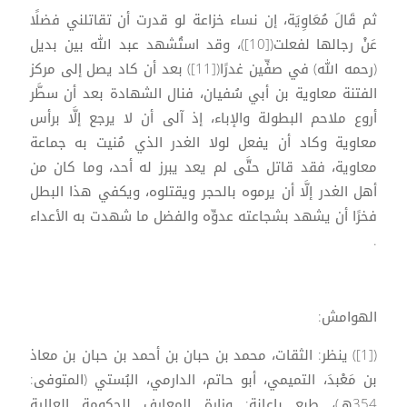
ثم قَالَ مُعَاوِيَة، إن نساء خزاعة لو قدرت أن تقاتلني فضلًا
عَنْ رجالها لفعلت([10])، وقد استُشهد عبد الله بين بديل
(رحمه الله) في صفِّين غدرًا([11]) بعد أن كاد يصل إلى مركز
الفتنة معاوية بن أبي سُفيان، فنال الشهادة بعد أن سطَّر
أروع ملاحم البطولة والإباء، إذ آلى أن لا يرجع إلَّا برأس
معاوية وكاد أن يفعل لولا الغدر الذي مُنيت به جماعة
معاوية، فقد قاتل حتَّى لم يعد يبرز له أحد، وما كان من
أهل الغدر إلَّا أن يرموه بالحجر ويقتلوه، ويكفي هذا البطل
فخرًا أن يشهد بشجاعته عدوِّه والفضل ما شهدت به الأعداء
.
الهوامش:
([1]) ينظر: الثقات، محمد بن حبان بن أحمد بن حبان بن معاذ
بن مَعْبدَ، التميمي، أبو حاتم، الدارمي، البُستي (المتوفى:
354هـ)، طبع بإعانة: وزارة المعارف للحكومة العالية