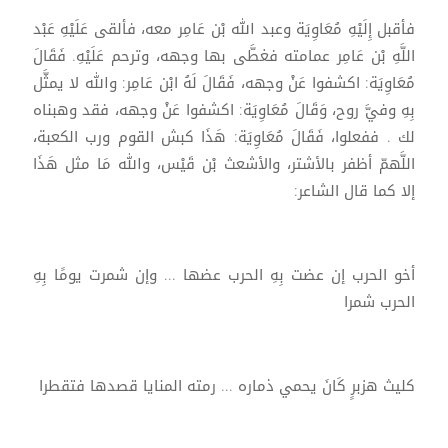
فأقبل إِلَيْهِ مُعَاوِيَة وعبد الله بْن عَامِر معه، فألقى عَلَيْهِ عَبْد
اللَّهِ بْن عَامِر عمامته فغطَّى بها وجهه، وترحم عَلَيْهِ. فَقَالَ
مُعَاوِيَة: اكشفوا عَنْ وجهه، فَقَالَ لَهُ ابْن عَامِر: والله لا يمثَّل
بِهِ وفيَّ روح، وَقَالَ مُعَاوِيَة: اكشفوا عَنْ وجهه، فقد وهبناه
لك . ففعلوا، فَقَالَ مُعَاوِيَة: هَذَا كبش القوم ورب الكعبة،
اللَّهمّ أظفر بالأشتر، والأشعث بْن قَيْس، والله مَا مثل هَذَا
إلا كما قال الشاعر:
أخو الحرب إن عضت بِهِ الحرب عضها ... وإن شمرت يومًا بِهِ
الحرب شمرا
كليث هزبرٍ كَانَ يحمي ذماره ... رمته المنايا قصدها فتقطرا