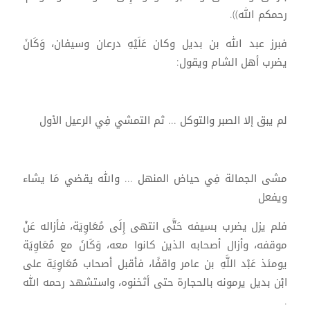
رحمكم الله)).
فبرز عبد الله بن بديل وكان عَلَيْهِ درعان وسيفان، وَكَانَ
يضرب أهل الشام ويقول:
لم يبق إلا الصبر والتوكل ... ثم التمشي فِي الرعيل الأول
مشى الجمالة فِي حياض المنهل ... والله يقضي مَا يشاء
ويفعل
فلم يزل يضرب بسيفه حَتَّى انتهى إِلَى مُعَاوِيَة، فأزاله عَنْ
موقفه، وأزال أصحابه الذين كانوا معه، وَكَانَ مع مُعَاوِيَة
يومئذ عَبْد اللَّهِ بن عامر واقفًا، فأقبل أصحاب مُعَاوِيَة على
ابْن بديل يرمونه بالحجارة حتى أثخنوه، واستشهد رحمه الله
.