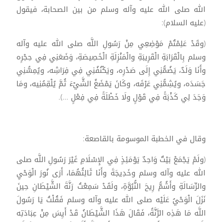
الله صلى الله عليه وآله وسلم من بين الصحابة، فيقول
(عليه السلام):
(وقَدْ عَلِمْتُمْ مَوْضِعِي مِنْ رَسُولِ اللَّه صلى الله عليه وآله
وسلم بِالْقَرَابَةِ الْقَرِيبَةِ والْمَنْزِلَةِ الْخَصِيصَةِ، وَضَعَنِي فِي حِجْرِه
وأَنَا وَلَدٌ، يَضُمُّنِي إِلَى صَدْرِه، ويَكْنُفُنِي فِي فِرَاشِه، ويُمِسُّنِي
جَسَدَه، ويُشِمُّنِي عَرْفَه، وكَانَ يَمْضَغُ الشَّيْءَ ثُمَّ يُلْقِمُنِيه، ومَا
وَجَدَ لِي كَذْبَةً فِي قَوْلٍ ولَا خَطْلَةً فِي فِعْلٍ ...).
وقال في الخطبة الموسومة بالقاصعة:
(ولَمْ يَجْمَعْ بَيْتٌ وَاحِدٌ يَوْمَئِذٍ فِي الإِسْلَامِ غَيْرَ رَسُولِ اللَّه صلى
الله عليه وآله وسلم وخَدِيجَةَ وأَنَا ثَالِثُهُمَا، أَرَى نُورَ الْوَحْيِ
والرِّسَالَةِ وأَشُمُّ رِيحَ النُّبُوَّةِ، ولَقَدْ سَمِعْتُ رَنَّةَ الشَّيْطَانِ حِينَ
نَزَلَ الْوَحْيُ عَلَيْه صلى الله عليه وآله وسلم فَقُلْتُ يَا رَسُولَ
اللَّه مَا هَذِه الرَّنَّةُ، فَقَالَ هَذَا الشَّيْطَانُ قَدْ أَيِسَ مِنْ عِبَادَتِه