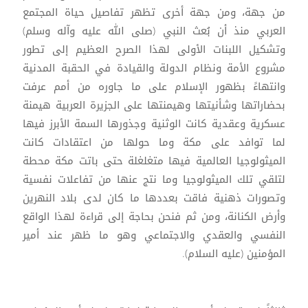
من جهة، ومن جهة أخرى تظهر تفاصيل حياة المجتمع
العربي منذ أن بُعث النبي (صلى الله عليه وآله وسلم)
وتشكيل اللبنات الأولى لهذا الصرح العظيم إلى تطور
مشروع الأمة ونظام الدولة والقيادة في الحقبة المدنية
وانتهاءً بظهور الإسلام على ما جاوره من أمم عرفت
بحضاراتها وشأنيتها وهيمنتها على الجزيرة العربية هيمنة
عسكرية وعقدية كانت الوثنية وجذورها السمة الأبرز فيها
لما توافد على مكة وما حولها من اعتقادات كانت
الميثولوجيا العالمية فيها متغلغلة حتى باتت مكة محطة
لتلقي تلك الميثولوجيا وما نتج عنها من تفاعلات نفسية
وتصورات ذهنية فاقت بعددها ما كان لدى بلاد النهرين
وأرض الكنانة، ومن ثم فنحن بحاجة إلى قراءة لهذا الواقع
النفسي والعقدي والاجتماعي وهو ما ظهر عند أمير
المؤمنين (عليه السلام).