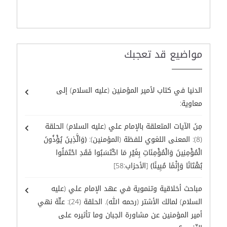
مواضيع قد تعجبك
الدنيا في كتاب لأمير المؤمنين (عليه السلام) إلى
معاوية:
مِنَ الآيات المتعلقة بالإمام علي (عليه السلام) الحلقة
(8): المعنى اللغوي للفظة (المؤمنين): ﴿وَالَّذِينَ يُؤْذُونَ
الْمُؤْمِنِينَ وَالْمُؤْمِنَاتِ بِغَيْرِ مَا اكْتَسَبُوا فَقَدِ احْتَمَلُوا
بُهْتَانًا وَإِثْمًا مُبِينًا﴾ [الأحزاب:58]
مباحث أخلاقية وتنموية في عهد الإمام علي (عليه
السلام) لمالك الأشتر (رحمه الله). الحلقة (24): علّة نهي
أمير المؤمنين عن مشاورة الجبان وما تأثيره على