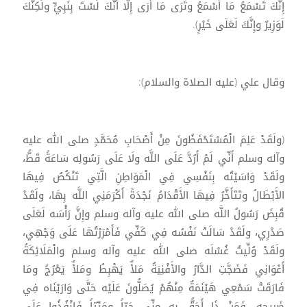
إِنَّكَ تَسْمَعُ مَا أَسْمَعُ وتَرَى مَا أَرَى إِلَّا أَنَّكَ لَسْتَ بِنَبِيٍّ ولَكِنَّكَ
لَوَزِيرٌ وإِنَّكَ لَعَلَى خَيْرٍ).
وقال علي (عليه الصلاة والسلام):
(ولَقَدْ عَلِمَ الْمُسْتَحْفَظُونَ مِنْ أَصْحَابِ مُحَمَّدٍ صلى الله عليه
وآله وسلم أَنِّي لَمْ أَرُدَّ عَلَى اللَّه ولَا عَلَى رَسُولِه سَاعَةً قَطُّ،
ولَقَدْ وَاسَيْتُه بِنَفْسِي فِي الْمَوَاطِنِ الَّتِي تَنْكُصُ فِيهَا
الأَبْطَالُ وتَتَأَخَّرُ فِيهَا الأَقْدَامُ نَجْدَةً أَكْرَمَنِي اللَّه بِهَا، ولَقَدْ
قُبِضَ رَسُولُ اللَّه صلى الله عليه وآله وسلم وإِنَّ رَأْسَه لَعَلَى
صَدْرِي، ولَقَدْ سَالَتْ نَفْسُه فِي كَفِّي فَأَمْرَرْتُهَا عَلَى وَجْهِي،
ولَقَدْ وُلِّيتُ غُسْلَه صلى الله عليه وآله وسلم والْمَلَائِكَةُ
أَعْوَانِي فَضَجَّتِ الدَّارُ والأَفْنِيَةُ مَلأٌ يَهْبِطُ ومَلأٌ يَعْرُجُ ومَا
فَارَقَتْ سَمْعِي هَيْنَمَةٌ مِنْهُمْ يُصَلُّونَ عَلَيْه حَتَّى وَارَيْنَاه فِي
ضَرِيحِه، فَمَنْ ذَا أَحَقُّ بِه مِنِّي حَيّاً ومَيِّتاً فَانْفُذُوا عَلَى