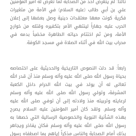
ثالثاً: لم يتعرض أحد من الصحابة لما تعرض له أمير المؤمنين
علي بن أبي طالب (عليه السلام) في الأمة من متغيرات
فكرية كونت معها معتقدات دينية وصل بعضها إلى إعلان
الحرب عليه جهاراً لينتهي الأمر بتكفيره وقتله من خوارج
الأمة، ومن ثم اختتام حياته الطاهرة مخضباً بدمه في
محراب بيت الله في أثناء الصلاة في مسجد الكوفة.
رابعاً: قد دلت النصوص التاريخية والحديثية على اختصاصه
بحياة رسول الله صلى الله عليه وآله وسلم منذ أن قدر الله
تعالى له أن يولد في بيت الله الحرام داخل الكعبة
المشرفة، وتولي رسول الله صلى الله عليه وآله وسلم
لرعايته وتربيته منذ ولادته إلى أن توفي صلى الله عليه
وآله وسلم. ولقد كان أمير المؤمنين عليه السلام يصرح
بهذه الشأنية النبوية والخصوصية الرسالية التي خصها به
رسول الله صلى الله عليه وآله وسلم فكان يفاخر ويجاهر
بذلك أمام الصحابة والناس مذكراً إياهم بما اصطفاه رسول