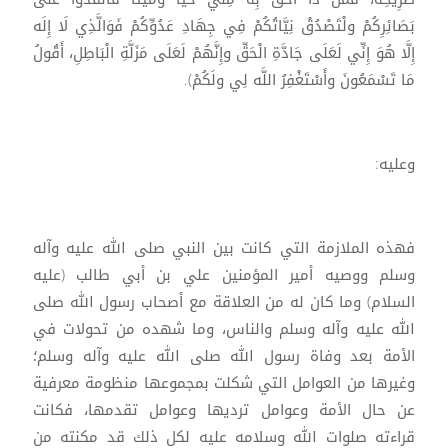
بَصَائِرِكُمْ ولْتَصْدُقْ نِيَّاتُكُمْ فِي جِهَادِ عَدُوِّكُمْ فَوَالَّذِي لَا إِلَه
إِلَّا هُوَ إِنِّي لَعَلَى جَادَّةِ الْحَقِّ وإِنَّهُمْ لَعَلَى مَزَلَّةِ الْبَاطِلِ، أَقُولُ
مَا تَسْمَعُونَ وأَسْتَغْفِرُ اللَّه لِي ولَكُمْ).
وعليه:
فهذه الملازمة التي كانت بين النبي صلى الله عليه وآله
وسلم ووصيه أمير المؤمنين علي بن أبي طالب (عليه
السلام) وما كان له من العلاقة مع أصحاب رسول الله صلى
الله عليه وآله وسلم والناس، وما شهده من تحولات في
الأمة بعد وفاة رسول الله صلى الله عليه وآله وسلم؛
وغيرها من العوامل التي شكلت بمجموعها منظومة معرفية
عن حال الأمة وعوامل ترديها وعوامل تقدمها، فكانت
قراءته صلوات الله وسلامه عليه لكل ذلك قد مكنته من